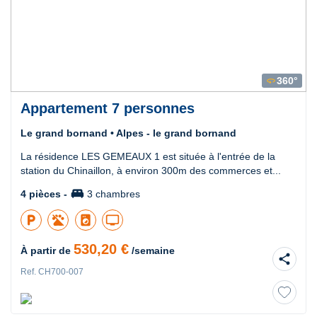
360°
360
Appartement 7 personnes
Le grand bornand • Alpes - le grand bornand
La résidence LES GEMEAUX 1 est située à l'entrée de la
station du Chinaillon, à environ 300m des commerces et...
king_bed
4 pièces -
3 chambres
local_parking
local_laundry_service
tv
530,20 €
À partir de
/semaine
share
Ref. CH700-007