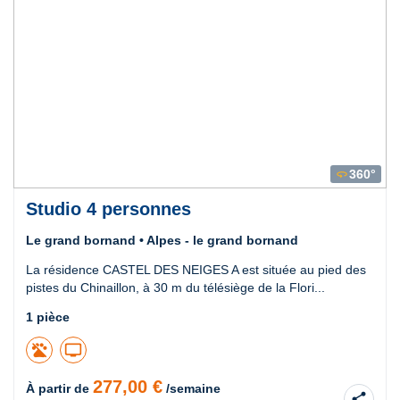
360°
360
Studio 4 personnes
Le grand bornand • Alpes - le grand bornand
La résidence CASTEL DES NEIGES A est située au pied des
pistes du Chinaillon, à 30 m du télésiège de la Flori...
1 pièce
tv
277,00 €
À partir de
/semaine
share