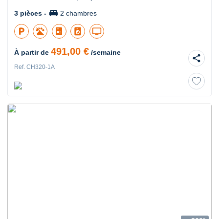
king_bed
3 pièces -
2 chambres
local_parking
local_laundry_service
tv
491,00 €
À partir de
/semaine
share
Ref. CH320-1A