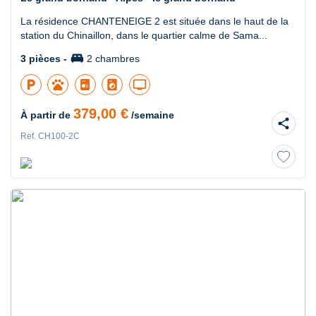
La résidence CHANTENEIGE 2 est située dans le haut de la
station du Chinaillon, dans le quartier calme de Sama...
king_bed
3 pièces -
2 chambres
local_parking
pets
local_laundry_service
tv
379,00 €
À partir de
/semaine
share
Ref. CH100-2C