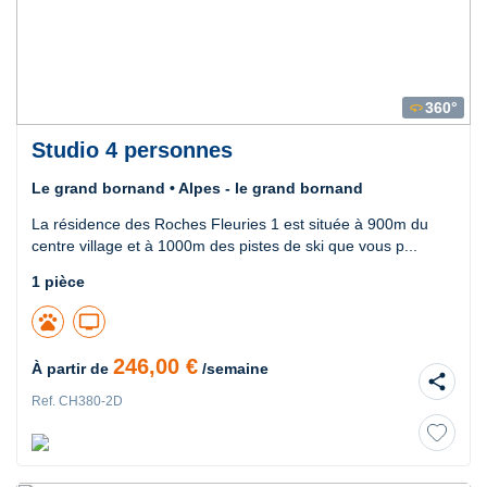
360°
360
Studio 4 personnes
Le grand bornand • Alpes - le grand bornand
La résidence des Roches Fleuries 1 est située à 900m du
centre village et à 1000m des pistes de ski que vous p...
1 pièce
pets
tv
246,00 €
À partir de
/semaine
share
Ref. CH380-2D