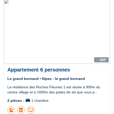
360°
360
Appartement 6 personnes
Le grand bornand • Alpes - le grand bornand
La résidence des Roches Fleuries 1 est située à 900m du
centre village et à 1000m des pistes de ski que vous p...
king_bed
2 pièces -
1 chambre
local_laundry_service
tv