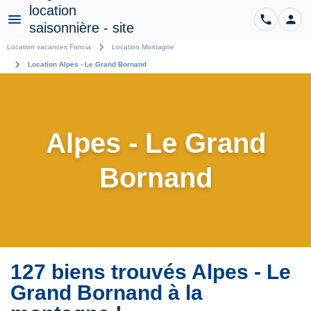
phone
person
CO
Menu
chevron_right
Location vacances Foncia
Location Montagne
chevron_right
Location Alpes - Le Grand Bornand
Alpes - Le Grand
Bornand
127 biens trouvés Alpes - Le
Grand Bornand à la