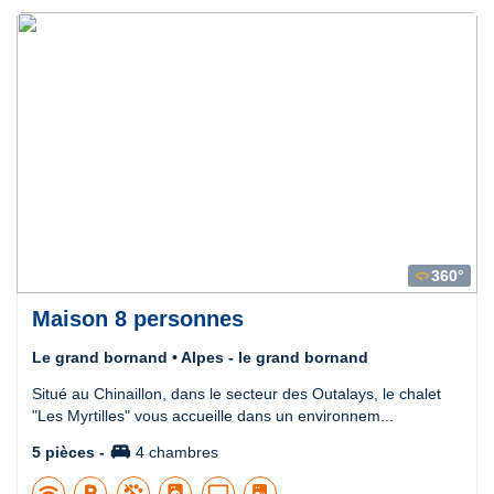
360°
360
Maison 8 personnes
Le grand bornand • Alpes - le grand bornand
Situé au Chinaillon, dans le secteur des Outalays, le chalet
"Les Myrtilles" vous accueille dans un environnem...
king_bed
5 pièces -
4 chambres
wifi
local_parking
local_laundry_service
tv