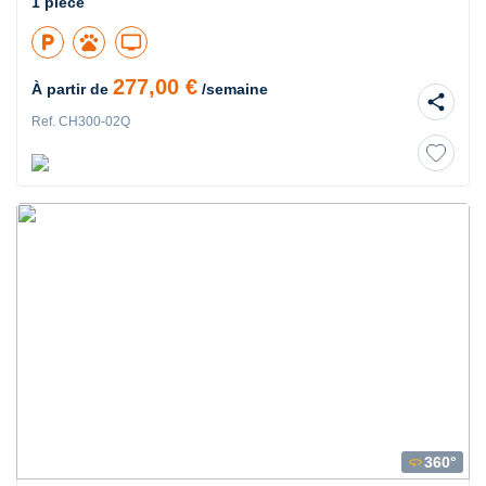
1 pièce
local_parking
pets
tv
277,00 €
À partir de
/semaine
share
Ref. CH300-02Q
360°
360