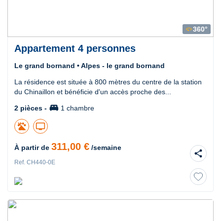
360°
360
Appartement 4 personnes
Le grand bornand • Alpes - le grand bornand
La résidence est située à 800 mètres du centre de la station
du Chinaillon et bénéficie d'un accès proche des...
king_bed
2 pièces -
1 chambre
tv
311,00 €
À partir de
/semaine
share
Ref. CH440-0E