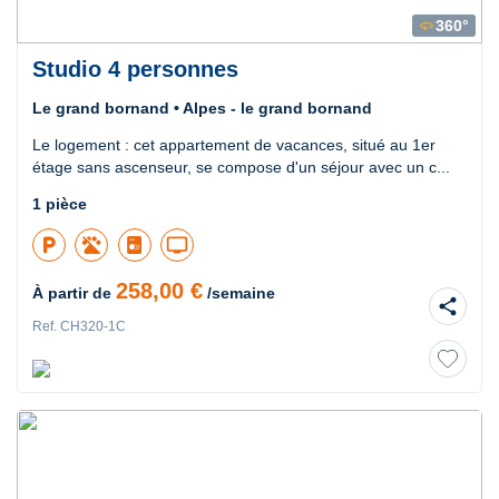
360°
360
Studio 4 personnes
Le grand bornand • Alpes - le grand bornand
Le logement : cet appartement de vacances, situé au 1er
étage sans ascenseur, se compose d'un séjour avec un c...
1 pièce
local_parking
tv
258,00 €
À partir de
/semaine
share
Ref. CH320-1C