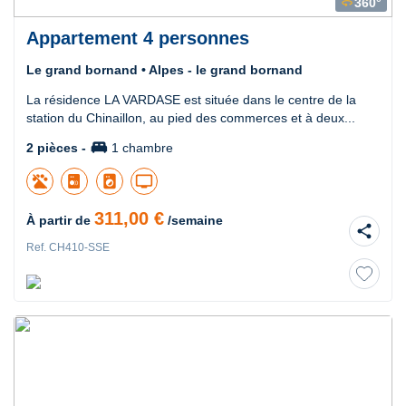
360°
360
Appartement 4 personnes
Le grand bornand • Alpes - le grand bornand
La résidence LA VARDASE est située dans le centre de la
station du Chinaillon, au pied des commerces et à deux...
king_bed
2 pièces -
1 chambre
local_laundry_service
tv
311,00 €
À partir de
/semaine
share
Ref. CH410-SSE