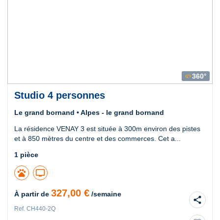
360°
360
Studio 4 personnes
Le grand bornand • Alpes - le grand bornand
La résidence VENAY 3 est située à 300m environ des pistes
et à 850 mètres du centre et des commerces. Cet a...
1 pièce
pets
tv
327,00 €
À partir de
/semaine
share
Ref. CH440-2Q