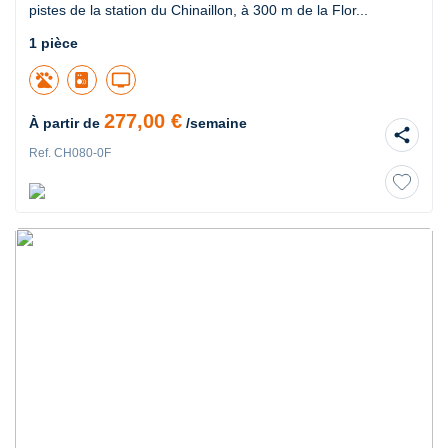
pistes de la station du Chinaillon, à 300 m de la Flor...
1 pièce
tv
277,00 €
À partir de
/semaine
share
Ref. CH080-0F