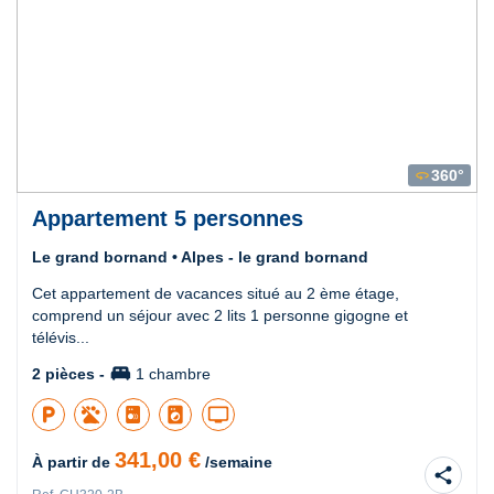
360°
360
Appartement 5 personnes
Le grand bornand • Alpes - le grand bornand
Cet appartement de vacances situé au 2 ème étage,
comprend un séjour avec 2 lits 1 personne gigogne et
télévis...
king_bed
2 pièces -
1 chambre
local_parking
local_laundry_service
tv
341,00 €
À partir de
/semaine
share