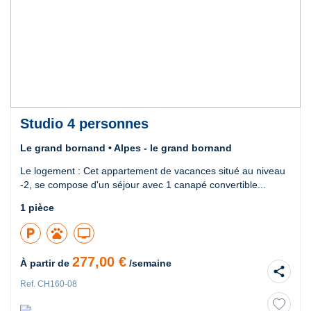
Studio 4 personnes
Le grand bornand • Alpes - le grand bornand
Le logement : Cet appartement de vacances situé au niveau
-2, se compose d'un séjour avec 1 canapé convertible...
1 pièce
local_parking
pets
tv
277,00 €
À partir de
/semaine
share
Ref. CH160-08