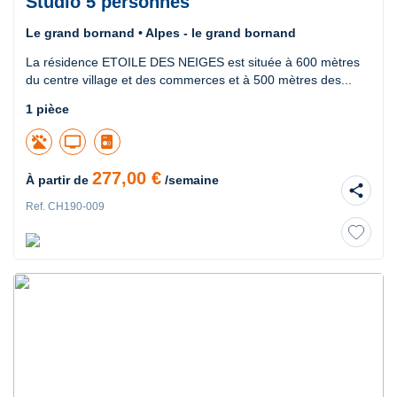
Studio 5 personnes
Le grand bornand • Alpes - le grand bornand
La résidence ETOILE DES NEIGES est située à 600 mètres
du centre village et des commerces et à 500 mètres des...
1 pièce
tv
277,00 €
À partir de
/semaine
share
Ref. CH190-009