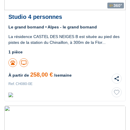
360°
360
Studio 4 personnes
Le grand bornand • Alpes - le grand bornand
La résidence CASTEL DES NEIGES B est située au pied des
pistes de la station du Chinaillon, à 300m de la Flor...
1 pièce
pets
tv
258,00 €
À partir de
/semaine
share
Ref. CH080-0E