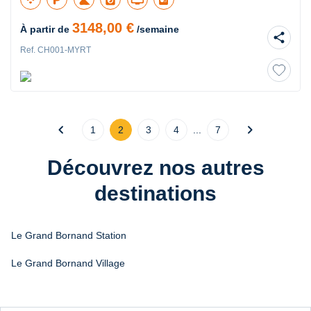
3148,00 €
À partir de
/semaine
share
Ref. CH001-MYRT
chevron_left
chevron_right
1
2
3
4
...
7
Découvrez nos autres
destinations
Le Grand Bornand Station
Le Grand Bornand Village