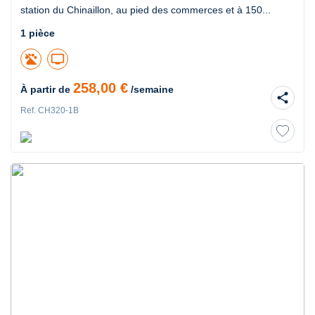
station du Chinaillon, au pied des commerces et à 150...
1 pièce
tv
258,00 €
À partir de
/semaine
share
Ref. CH320-1B