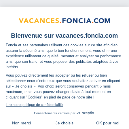
À propos
Qui sommes-nous ?
GSI by Foncia
L'assurance
Les services confort
Les services glisse
Mini box wifi nomade
Moyens de paiement acceptés
Avis clients par Immodvisor
Les états des lieux dématérialisés
Offre pour tous
Offre réservée aux clients Foncia
Termes et conditions de l’offre « mon passeport conformité »
map
Carte
Communauté