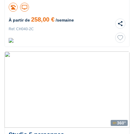
tv
258,00 €
À partir de
/semaine
share
Ref. CH040-2C
360°
360