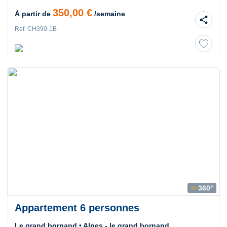
350,00 €
À partir de
/semaine
share
Ref. CH390-1B
360°
360
Appartement 6 personnes
Le grand bornand • Alpes - le grand bornand