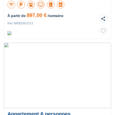
wifi
local_parking
tv
local_laundry_service
897,00 €
À partir de
/semaine
share
Ref. MRB280-D13
Appartement 6 personnes