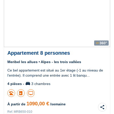
360°
360
Appartement 8 personnes
Meribel les allues • Alpes - les trois vallées
Ce bel appartement est situé au 1er étage (-1 au niveau de
l’entrée). Il comprend une entrée avec 1 lit banqu...
king_bed
4 pièces -
3 chambres
tv
1090,00 €
À partir de
/semaine
share
Ref. MRB650-010