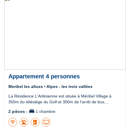
Appartement 4 personnes
Meribel les allues • Alpes - les trois vallées
La Résidence L'Arlésienne est située à Méribel Village à
350m du télésiège du Golf et 300m de l'arrêt de bus,...
king_bed
2 pièces -
1 chambre
wifi
tv