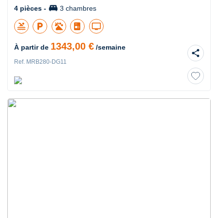
king_bed
4 pièces -
3 chambres
pool
local_parking
tv
1343,00 €
À partir de
/semaine
share
Ref. MRB280-DG11