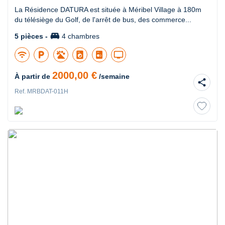
La Résidence DATURA est située à Méribel Village à 180m
du télésiège du Golf, de l'arrêt de bus, des commerce...
king_bed
5 pièces -
4 chambres
wifi
local_parking
local_laundry_service
tv
2000,00 €
À partir de
/semaine
share
Ref. MRBDAT-011H