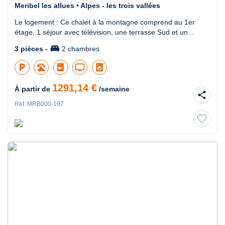
Meribel les allues • Alpes - les trois vallées
Le logement : Ce chalet à la montagne comprend au 1er
étage, 1 séjour avec télévision, une terrasse Sud et un...
king_bed
3 pièces -
2 chambres
local_parking
tv
local_laundry_service
1291,14 €
À partir de
/semaine
share
Ref. MRB000-107