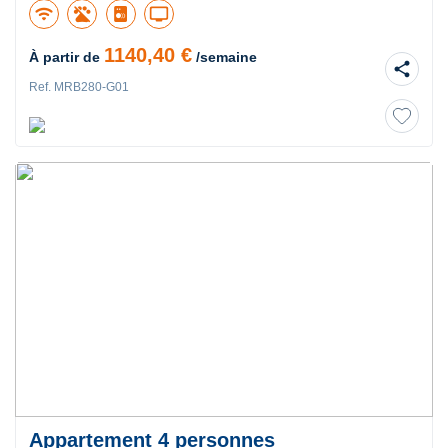
wifi
tv
1140,40 €
À partir de
/semaine
share
Ref. MRB280-G01
Appartement 4 personnes