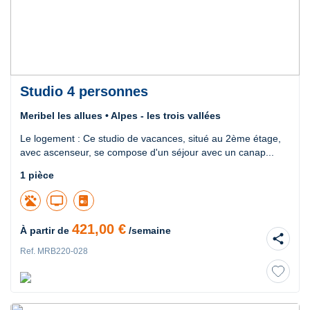
Studio 4 personnes
Meribel les allues • Alpes - les trois vallées
Le logement : Ce studio de vacances, situé au 2ème étage,
avec ascenseur, se compose d'un séjour avec un canap...
1 pièce
tv
421,00 €
À partir de
/semaine
share
Ref. MRB220-028