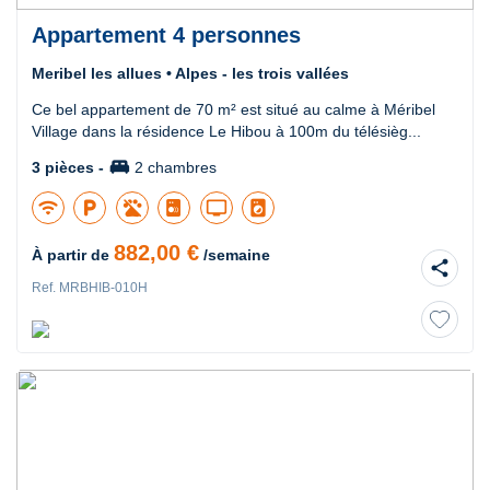
Appartement 4 personnes
Meribel les allues • Alpes - les trois vallées
Ce bel appartement de 70 m² est situé au calme à Méribel
Village dans la résidence Le Hibou à 100m du télésièg...
king_bed
3 pièces -
2 chambres
wifi
local_parking
tv
local_laundry_service
882,00 €
À partir de
/semaine
share
Ref. MRBHIB-010H