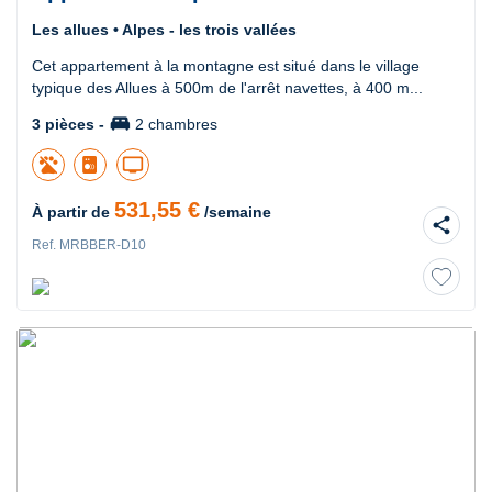
Les allues • Alpes - les trois vallées
Cet appartement à la montagne est situé dans le village
typique des Allues à 500m de l'arrêt navettes, à 400 m...
king_bed
3 pièces -
2 chambres
tv
531,55 €
À partir de
/semaine
share
Ref. MRBBER-D10