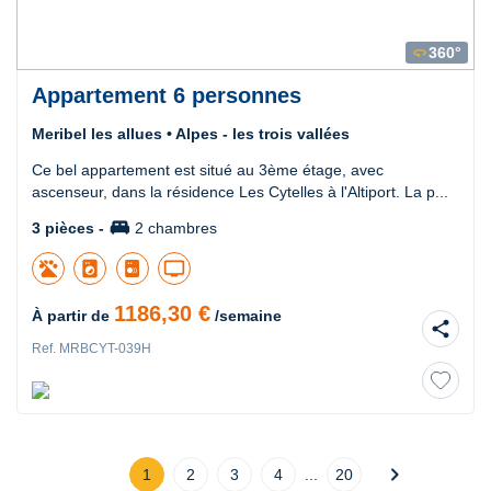
360°
360
Appartement 6 personnes
Meribel les allues • Alpes - les trois vallées
Ce bel appartement est situé au 3ème étage, avec
ascenseur, dans la résidence Les Cytelles à l'Altiport. La p...
king_bed
3 pièces -
2 chambres
local_laundry_service
tv
1186,30 €
À partir de
/semaine
share
Ref. MRBCYT-039H
chevron_right
1
2
3
4
...
20