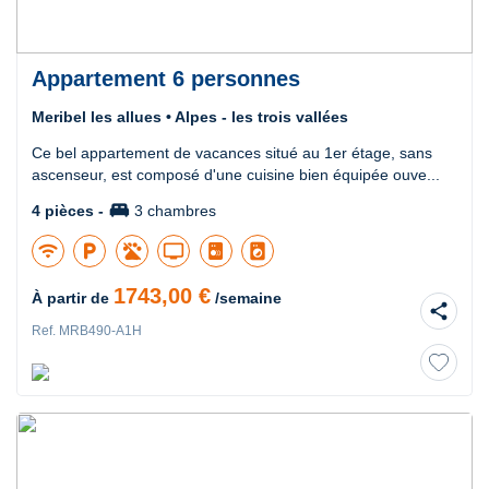
Appartement 6 personnes
Meribel les allues • Alpes - les trois vallées
Ce bel appartement de vacances situé au 1er étage, sans
ascenseur, est composé d'une cuisine bien équipée ouve...
king_bed
4 pièces -
3 chambres
wifi
local_parking
tv
local_laundry_service
1743,00 €
À partir de
/semaine
share
Ref. MRB490-A1H