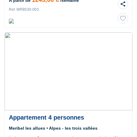
À partir de
/semaine
share
Ref. MRB530-003
Appartement 4 personnes
Meribel les allues • Alpes - les trois vallées