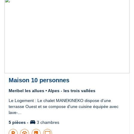
Maison 10 personnes
Meribel les allues • Alpes - les trois vallées
Le Logement : Le chalet MANEKINEKO dispose d'une
terrasse Ouest et se compose d'une cuisine équipée avec
lave-...
king_bed
5 pièces -
3 chambres
local_parking
pets
tv