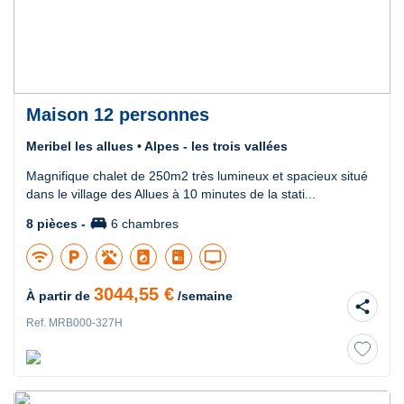
Maison 12 personnes
Meribel les allues • Alpes - les trois vallées
Magnifique chalet de 250m2 très lumineux et spacieux situé
dans le village des Allues à 10 minutes de la stati...
king_bed
8 pièces -
6 chambres
wifi
local_parking
local_laundry_service
tv
3044,55 €
À partir de
/semaine
share
Ref. MRB000-327H