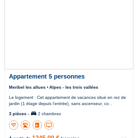
Appartement 5 personnes
Meribel les allues • Alpes - les trois vallées
Le logement : Cet appartement de vacances situé en rez de
jardin (1 étage depuis l’entrée), sans ascenseur, co...
king_bed
3 pièces -
2 chambres
wifi
tv
1245,00 €