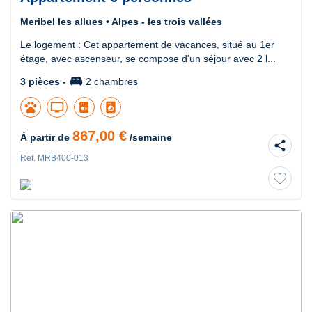
Meribel les allues • Alpes - les trois vallées
Le logement : Cet appartement de vacances, situé au 1er
étage, avec ascenseur, se compose d'un séjour avec 2 l...
king_bed
3 pièces -
2 chambres
pets
tv
local_laundry_service
867,00 €
À partir de
/semaine
share
Ref. MRB400-013