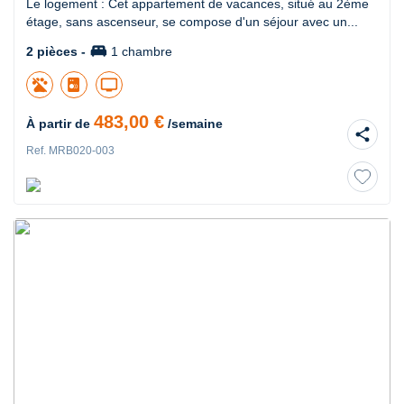
Le logement : Cet appartement de vacances, situé au 2ème
étage, sans ascenseur, se compose d'un séjour avec un...
king_bed
2 pièces -
1 chambre
tv
483,00 €
À partir de
/semaine
share
Ref. MRB020-003