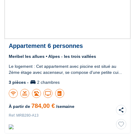
Appartement 6 personnes
Meribel les allues • Alpes - les trois vallées
Le logement : Cet appartement avec piscine est situé au
2ème étage avec ascenseur, se compose d'une petite cui...
king_bed
3 pièces -
2 chambres
wifi
pool
tv
784,00 €
À partir de
/semaine
share
Ref. MRB280-A13