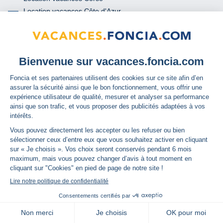
Location vacances Côte d'Azur
Location vacances Languedoc-Roussillon
Location vacances Pays de la Loire / Vendée
Locations vacances Poitou-Charentes
En station thermale
Location vacances thermalisme
Location vacances Amélie les Bains
Location vacances Gréoux les Bains
Location vacances Le Monêtier les Bains
À propos
Qui sommes-nous ?
GSI by Foncia
map
Carte
L'assurance