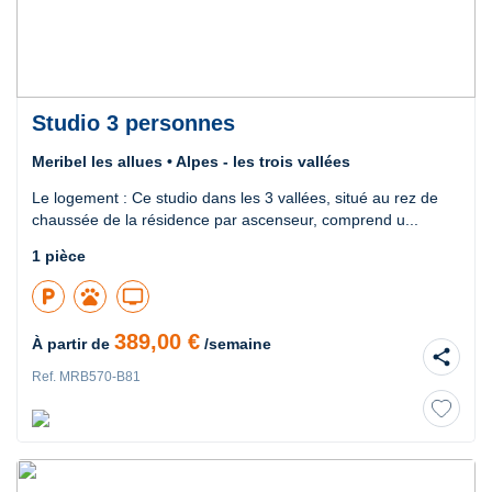
Studio 3 personnes
Meribel les allues • Alpes - les trois vallées
Le logement : Ce studio dans les 3 vallées, situé au rez de
chaussée de la résidence par ascenseur, comprend u...
1 pièce
local_parking
pets
tv
389,00 €
À partir de
/semaine
share
Ref. MRB570-B81