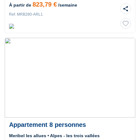
823,79 €
À partir de
/semaine
share
Ref. MRB280-ARL1
Appartement 8 personnes
Meribel les allues • Alpes - les trois vallées