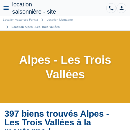
phone
person
CO
Menu
chevron_right
Location vacances Foncia
Location Montagne
chevron_right
Location Alpes - Les Trois Vallées
Alpes - Les Trois
Vallées
397 biens trouvés Alpes -
Les Trois Vallées à la