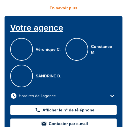
En savoir plus
Votre agence
Constance
Véronique C.
M.
SANDRINE D.
expand_more
watch_later
Horaires de l'agence
phone
Afficher le n° de téléphone
mail
Contacter par e-mail