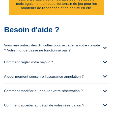
mais également un superbe terrain de jeu pour les
amateurs de randonnée et de nature en été.
Besoin d'aide ?
Vous rencontrez des difficultés pour accéder à votre compte
expand_more
? Votre mot de passe ne fonctionne pas ?
expand_more
Comment régler votre séjour ?
expand_more
À quel moment souscrire l’assurance annulation ?
expand_more
Comment modifier ou annuler votre réservation ?
expand_more
Comment accéder au détail de votre réservation ?