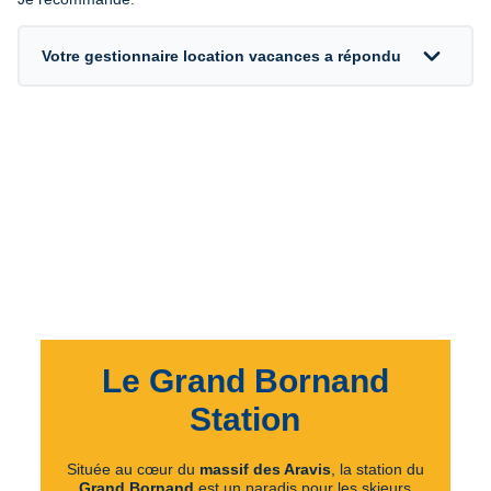
expand_more
Votre gestionnaire location vacances a répondu
Le Grand Bornand
Station
Située au cœur du
massif des Aravis
, la station du
Grand Bornand
est un paradis pour les skieurs