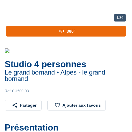
1
/
36
360
360°
Studio 4 personnes
Le grand bornand • Alpes - le grand
bornand
Ref. CH500-03
share
favorite_border
Partager
Ajouter aux favoris
Présentation