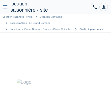
phone
person
CO
Menu
chevron_right
Location vacances Foncia
Location Montagne
chevron_right
Location Alpes - Le Grand Bornand
chevron_right
chevron_right
Location Le Grand Bornand Station - Pistes Chinaillon
Studio 4 personnes