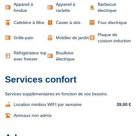
Appareil à
Appareil à
Barbecue
microwave
microwave
outdoor_grill
fondue
raclette
électrique
coffee_maker
door_sliding
Cafetière à filtre
Casier à skis
Four électrique
Plaque de
microwave
balcony
Grille-pain
Mobilier de jardin
cuisson induction
Réfrigérateur top
Bouilloire
kitchen
microwave
avec freezer
électrique
Services confort
Services supplémentaires en fonction de vos besoins.
router
Location minibox WIFI par semaine
39,00 €
Animaux non admis