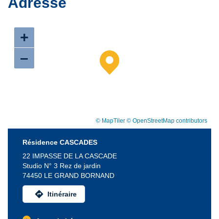
Adresse
+
–
© MapTiler
© OpenStreetMap contributors
Résidence CASCADES
22 IMPASSE DE LA CASCADE
Studio N° 3 Rez de jardin
74450 LE GRAND BORNAND
directions
Itinéraire