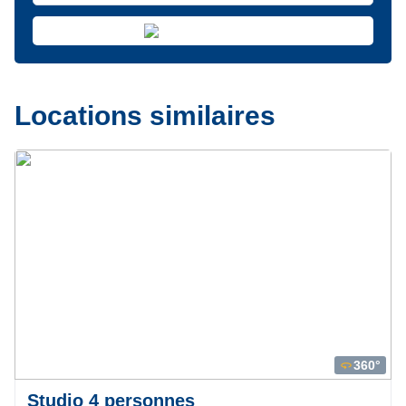
Locations similaires
Précédent
Suivant
360°
360
Studio 4 personnes