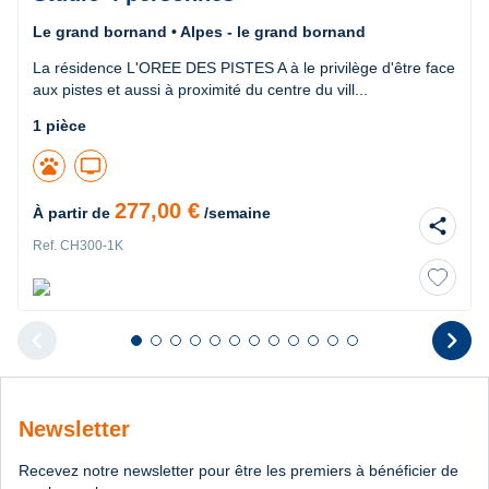
Le grand bornand • Alpes - le grand bornand
La résidence L'OREE DES PISTES A à le privilège d'être face
aux pistes et aussi à proximité du centre du vill...
1 pièce
pets
tv
277,00 €
À partir de
/semaine
share
Ref. CH300-1K
chevron_left
chevron_right
Diapositive 1 sur 12
Diapositive 2 sur 12
Diapositive 3 sur 12
Diapositive 4 sur 12
Diapositive 5 sur 12
Diapositive 6 sur 12
Diapositive 7 sur 12
Diapositive 8 sur 12
Diapositive 9 sur 12
Diapositive 10 sur 12
Diapositive 11 sur 12
Diapositive 12 sur 1
Diapositive pr
D
Newsletter
Recevez notre newsletter pour être les premiers à bénéficier de