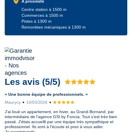
location_on
A proximité
Centre station à 1500 m
Commerces à 1500 m
Pistes à 1300 m
Remontées mécaniques à 1300 m
Les avis (5/5)
Avis 5 sur 5
« Une bonne équipe de professionnels. »
Maurycy
14/03/2026
Avis 5 sur 5
J'ai loué un appartement, en hiver, au Grand-Bornand, par
intermédiaire de l'agence GSI by Foncia; Tout s'est très bien
passé. J'étais accueilli par une équipe très sympathique et
professionnel. Ils sont à l'écoute et pres à vous aider.
Je recommande.