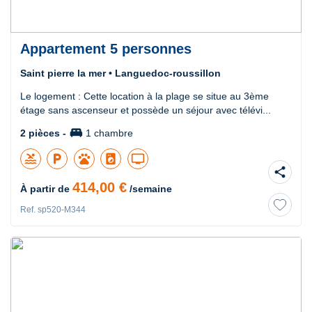
Appartement 5 personnes
Saint pierre la mer • Languedoc-roussillon
Le logement : Cette location à la plage se situe au 3ème
étage sans ascenseur et possède un séjour avec télévi...
king_bed
2 pièces -
1 chambre
pool
local_parking
pets
local_laundry_service
tv
share
414,00 €
À partir de
/semaine
Ref. sp520-M344