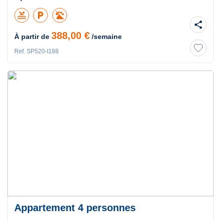
pool
local_parking
share
388,00 €
À partir de
/semaine
Ref. SP520-I188
Appartement 4 personnes