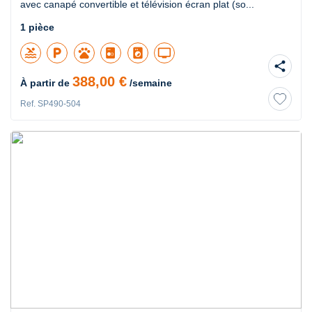
avec canapé convertible et télévision écran plat (so...
1 pièce
pool
local_parking
pets
local_laundry_service
tv
share
388,00 €
À partir de
/semaine
Ref. SP490-504