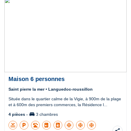
Maison 6 personnes
Saint pierre la mer • Languedoc-roussillon
Située dans le quartier calme de la Vigie, à 900m de la plage
et à 600m des premiers commerces, la Résidence l...
king_bed
4 pièces -
3 chambres
pool
local_parking
local_laundry_service
ac_unit
ac_unit
ac_unit
share