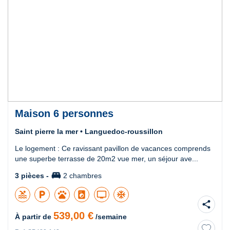
Maison 6 personnes
Saint pierre la mer • Languedoc-roussillon
Le logement : Ce ravissant pavillon de vacances comprends
une superbe terrasse de 20m2 vue mer, un séjour ave...
king_bed
3 pièces -
2 chambres
pool
local_parking
pets
local_laundry_service
tv
ac_unit
share
539,00 €
À partir de
/semaine