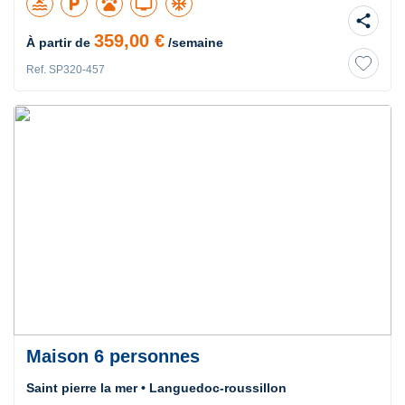
pool
local_parking
pets
tv
ac_unit
share
359,00 €
À partir de
/semaine
Ref. SP320-457
Maison 6 personnes
Saint pierre la mer • Languedoc-roussillon