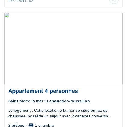
Ref. SP480-142
Appartement 4 personnes
Saint pierre la mer • Languedoc-roussillon
Le logement : Cette location à la mer se situe en rez de
chaussée, possède un séjour avec 2 canapés convertib...
king_bed
2 pièces -
1 chambre