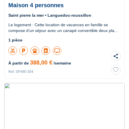
Maison 4 personnes
Saint pierre la mer • Languedoc-roussillon
Le logement : Cette location de vacances en famille se
compose d’un séjour avec un canapé convertible deux pla...
1 pièce
pool
local_parking
pets
local_laundry_service
tv
share
388,00 €
À partir de
/semaine
Ref. SP490-304