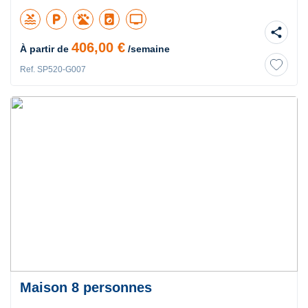
pool
local_parking
local_laundry_service
tv
share
406,00 €
À partir de
/semaine
Ref. SP520-G007
Maison 8 personnes