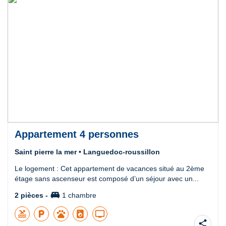
Appartement 4 personnes
Saint pierre la mer • Languedoc-roussillon
Le logement : Cet appartement de vacances situé au 2ème
étage sans ascenseur est composé d’un séjour avec un...
king_bed
2 pièces -
1 chambre
pool
local_parking
pets
local_laundry_service
tv
share