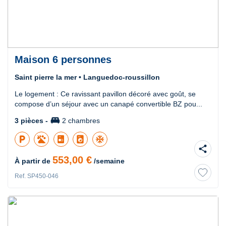
Maison 6 personnes
Saint pierre la mer • Languedoc-roussillon
Le logement : Ce ravissant pavillon décoré avec goût, se
compose d’un séjour avec un canapé convertible BZ pou...
king_bed
3 pièces -
2 chambres
local_parking
local_laundry_service
ac_unit
share
553,00 €
À partir de
/semaine
Ref. SP450-046