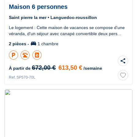
Maison 6 personnes
Saint pierre la mer • Languedoc-roussillon
Le logement : Cette maison de vacances se compose d'une
véranda, d'un séjour avec canapé convertible deux pers...
king_bed
2 pièces -
1 chambre
local_parking
local_laundry_service
share
672,00 €
613,50 €
À partir de
/semaine
Ref. SP570-70L