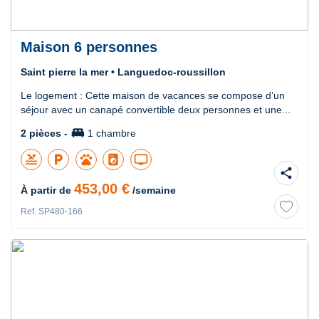
Maison 6 personnes
Saint pierre la mer • Languedoc-roussillon
Le logement : Cette maison de vacances se compose d’un
séjour avec un canapé convertible deux personnes et une...
king_bed
2 pièces -
1 chambre
pool
local_parking
pets
local_laundry_service
tv
share
453,00 €
À partir de
/semaine
Ref. SP480-166