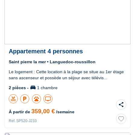
Appartement 4 personnes
Saint pierre la mer • Languedoc-roussillon
Le logement : Cette location à la plage se situe au 1er étage
sans ascenseur et possède un séjour avec télévis...
king_bed
2 pièces -
1 chambre
pool
local_parking
pets
tv
share
359,00 €
À partir de
/semaine
Ref. SP520-J233