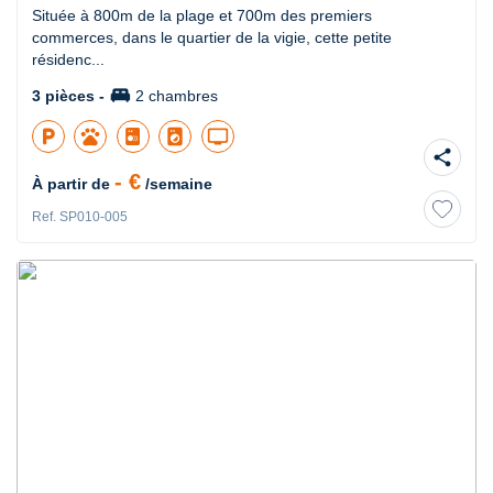
Située à 800m de la plage et 700m des premiers
commerces, dans le quartier de la vigie, cette petite
résidenc...
king_bed
3 pièces -
2 chambres
local_parking
pets
local_laundry_service
tv
share
- €
À partir de
/semaine
Ref. SP010-005