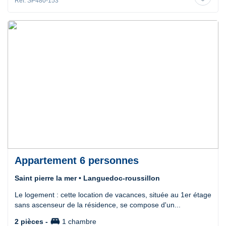
Ref. SP480-153
Appartement 6 personnes
Saint pierre la mer • Languedoc-roussillon
Le logement : cette location de vacances, située au 1er étage
sans ascenseur de la résidence, se compose d'un...
king_bed
2 pièces -
1 chambre