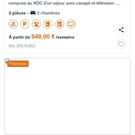
compose au RDC d’un séjour avec canapé et télévision ,...
king_bed
3 pièces -
2 chambres
pool
local_parking
local_laundry_service
tv
share
549,00 €
À partir de
/semaine
Ref. SP170-003
Promotion