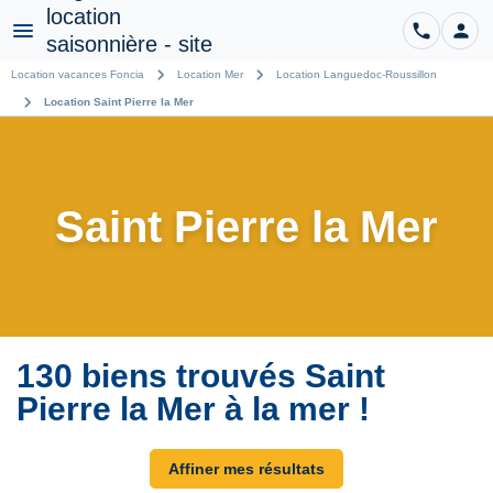
phone
person
CO
Menu
chevron_right
chevron_right
Location vacances Foncia
Location Mer
Location Languedoc-Roussillon
chevron_right
Location Saint Pierre la Mer
Saint Pierre la Mer
130 biens trouvés Saint
Pierre la Mer à la mer !
Affiner mes résultats