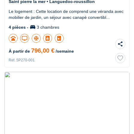
Saint pierre la mer • Languedoc-roussillon
Le logement : Cette location de comprend une véranda avec
mobilier de jardin, un séjour avec canapé convertibl...
king_bed
4 pièces -
3 chambres
pets
tv
ac_unit
local_laundry_service
share
796,00 €
À partir de
/semaine
Ref. SP270-001