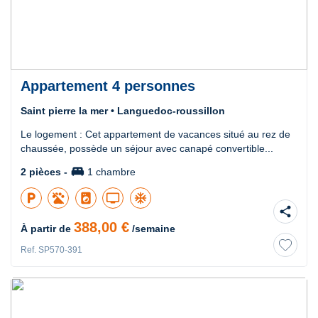
Appartement 4 personnes
Saint pierre la mer • Languedoc-roussillon
Le logement : Cet appartement de vacances situé au rez de
chaussée, possède un séjour avec canapé convertible...
king_bed
2 pièces -
1 chambre
local_parking
local_laundry_service
tv
ac_unit
share
388,00 €
À partir de
/semaine
Ref. SP570-391