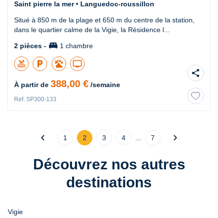
Saint pierre la mer • Languedoc-roussillon
Situé à 850 m de la plage et 650 m du centre de la station,
dans le quartier calme de la Vigie, la Résidence l...
king_bed
2 pièces -
1 chambre
pool
local_parking
tv
share
388,00 €
À partir de
/semaine
Ref. SP300-133
chevron_left
chevron_right
1
2
3
4
...
7
Découvrez nos autres
destinations
Vigie