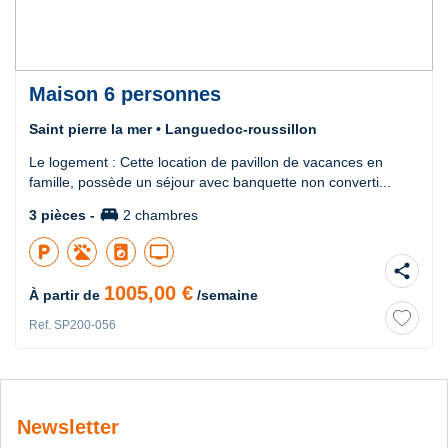
Maison 6 personnes
Saint pierre la mer • Languedoc-roussillon
Le logement : Cette location de pavillon de vacances en
famille, possède un séjour avec banquette non converti...
king_bed
3 pièces -
2 chambres
local_parking
local_laundry_service
tv
share
1005,00 €
À partir de
/semaine
Ref. SP200-056
Newsletter