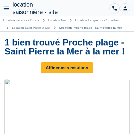
phone
person
CO
Menu
chevron_right
chevron_right
Location vacances Foncia
Location Mer
Location Languedoc-Roussillon
chevron_right
chevron_right
Location Saint Pierre la Mer
Location Proche plage - Saint Pierre la Mer
1 bien trouvé Proche plage -
Saint Pierre la Mer à la mer !
Affiner mes résultats