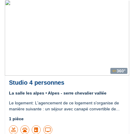
Précédent
Suivant
360°
360
Studio 4 personnes
La salle les alpes • Alpes - serre chevalier vallée
Le logement: L'agencement de ce logement s'organise de
manière suivante : un séjour avec canapé convertible de...
1 pièce
pool
pets
tv