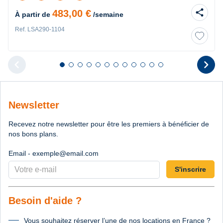
share
483,00 €
À partir de
/semaine
Ref. LSA290-1104
chevron_left
chevron_right
Diapositive 1 sur 12
Diapositive 2 sur 12
Diapositive 3 sur 12
Diapositive 4 sur 12
Diapositive 5 sur 12
Diapositive 6 sur 12
Diapositive 7 sur 12
Diapositive 8 sur 12
Diapositive 9 sur 12
Diapositive 10 sur 12
Diapositive 11 sur 12
Diapositive 12 sur 1
Diapositive pr
D
Newsletter
Recevez notre newsletter pour être les premiers à bénéficier de
nos bons plans.
Email - exemple@email.com
S'inscrire
Besoin d'aide ?
Vous souhaitez réserver l’une de nos locations en France ?