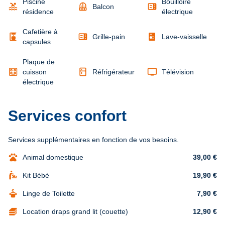
Piscine
Bouilloire
pool
balcony
microwave
Balcon
résidence
électrique
Cafetière à
coffee_maker
microwave
Grille-pain
Lave-vaisselle
capsules
Plaque de
kitchen
tv
cuisson
Réfrigérateur
Télévision
électrique
Services confort
Services supplémentaires en fonction de vos besoins.
pets
Animal domestique
39,00 €
baby_changing_station
Kit Bébé
19,90 €
dry_cleaning
Linge de Toilette
7,90 €
Location draps grand lit (couette)
12,90 €