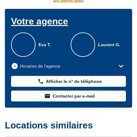
En savoir plus
Votre agence
Eva T.
Laurent G.
expand_more
watch_later
Horaires de l'agence
phone
Afficher le n° de téléphone
mail
Contacter par e-mail
Locations similaires