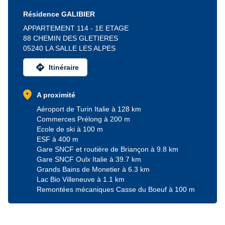
Résidence GALIBIER
APPARTEMENT 114 - 1E ETAGE
88 CHEMIN DES GLETIERES
05240 LA SALLE LES ALPES
directions
Itinéraire
location_on
A proximité
Aéroport de Turin Italie à 128 km
Commerces Prélong à 200 m
Ecole de ski à 100 m
ESF à 400 m
Gare SNCF et routière de Briançon à 9.8 km
Gare SNCF Oulx Italie à 39.7 km
Grands Bains de Monetier à 6.3 km
Lac Bio Villeneuve à 1.1 km
Remontées mécaniques Casse du Boeuf à 100 m