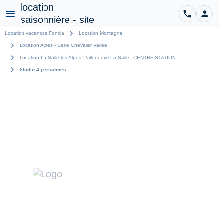
phone
person
CO
Menu
chevron_right
Location vacances Foncia
Location Montagne
chevron_right
Location Alpes - Serre Chevalier Vallée
chevron_right
Location La Salle-les-Alpes - Villeneuve La Salle - CENTRE STATION
chevron_right
Studio 4 personnes