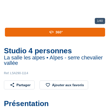
1
/
40
360
360°
Studio 4 personnes
La salle les alpes • Alpes - serre chevalier
vallée
Ref. LSA290-1114
share
favorite_border
Partager
Ajouter aux favoris
Présentation