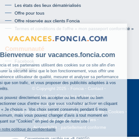
Les états des lieux dématérialisés
Offre pour tous
Offre réservée aux clients Foncia
Termes et conditions de l’offre « mon passeport conformité »
Communauté
Facebook
Instagram
Foncia
Contact
© Copyright 2025
Conditions Générales d'Utilisation
Conditions Générales de Ventes
Charte de protection des données personnelles
Cookies
Politique relative aux cookies
Accessibilité : partiellement conforme