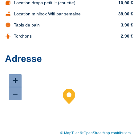
Location draps petit lit (couette)
10,90 €
router
Location minibox Wifi par semaine
39,00 €
memory
Tapis de bain
3,90 €
dry_cleaning
Torchons
2,90 €
Adresse
+
–
© MapTiler
© OpenStreetMap contributors