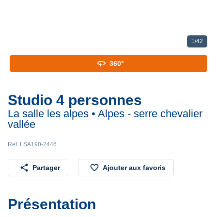
1
/
42
360
360°
Studio 4 personnes
La salle les alpes • Alpes - serre chevalier
vallée
Ref. LSA190-2446
share
favorite_border
Partager
Ajouter aux favoris
Présentation