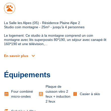
La Salle les Alpes (05) - Résidence Plaine Alpe 2

Studio coin montagne - 25m² - jusqu'à 4 personnes
Le logement: Ce studio à la montagne comprend un coin 
montagne avec lits superposés 80*190, un séjour avec canapé-lit 
160*190 et une télévision,...
expand_more
En savoir plus
Équipements
Plaque de
Four combiné
cuisson vitro 2
door_sliding
Casier à skis
micro-ondes
feux + induction
2 feux