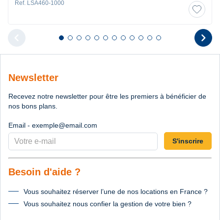
Ref. LSA460-1000
chevron_left
chevron_right
Diapositive 1 sur 12
Diapositive 2 sur 12
Diapositive 3 sur 12
Diapositive 4 sur 12
Diapositive 5 sur 12
Diapositive 6 sur 12
Diapositive 7 sur 12
Diapositive 8 sur 12
Diapositive 9 sur 12
Diapositive 10 sur 12
Diapositive 11 sur 12
Diapositive 12 sur 1
Diapositive pr
D
Newsletter
Recevez notre newsletter pour être les premiers à bénéficier de
nos bons plans.
Email - exemple@email.com
S'inscrire
Besoin d'aide ?
Vous souhaitez réserver l’une de nos locations en France ?
Vous souhaitez nous confier la gestion de votre bien ?