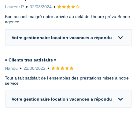
Laurent P
02/03/2024
Avis 4 sur 5
Bon accueil malgré notre arrivée au delà de l'heure prévu Bonne
agence
expand_more
Votre gestionnaire location vacances a répondu
« Clients tres satisfaits »
Nanou
22/08/2022
Avis 5 sur 5
Tout a fait satisfait de l ensembles des prestations mises à notre
service
expand_more
Votre gestionnaire location vacances a répondu