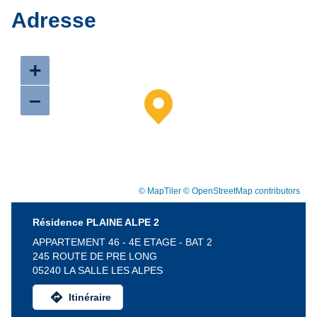
Adresse
+
–
© MapTiler
© OpenStreetMap contributors
Résidence PLAINE ALPE 2
APPARTEMENT 46 - 4E ETAGE - BAT 2
245 ROUTE DE PRE LONG
05240 LA SALLE LES ALPES
directions
Itinéraire