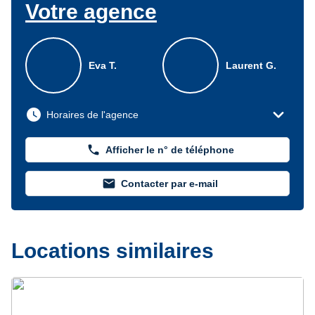
Votre agence
Eva T.
Laurent G.
expand_more
watch_later
Horaires de l'agence
phone
Afficher le n° de téléphone
mail
Contacter par e-mail
Locations similaires
Précédent
Suivant