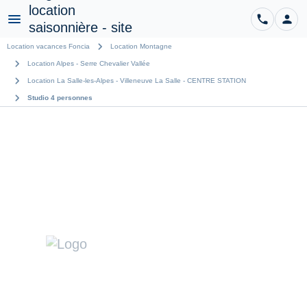
phone
person
CO
Menu
chevron_right
Location vacances Foncia
Location Montagne
chevron_right
Location Alpes - Serre Chevalier Vallée
chevron_right
Location La Salle-les-Alpes - Villeneuve La Salle - CENTRE STATION
chevron_right
Studio 4 personnes