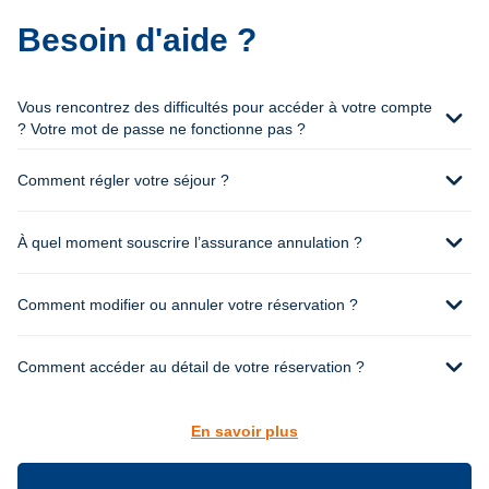
Besoin d'aide ?
Vous rencontrez des difficultés pour accéder à votre compte
expand_more
? Votre mot de passe ne fonctionne pas ?
expand_more
Comment régler votre séjour ?
expand_more
À quel moment souscrire l’assurance annulation ?
expand_more
Comment modifier ou annuler votre réservation ?
expand_more
Comment accéder au détail de votre réservation ?
En savoir plus