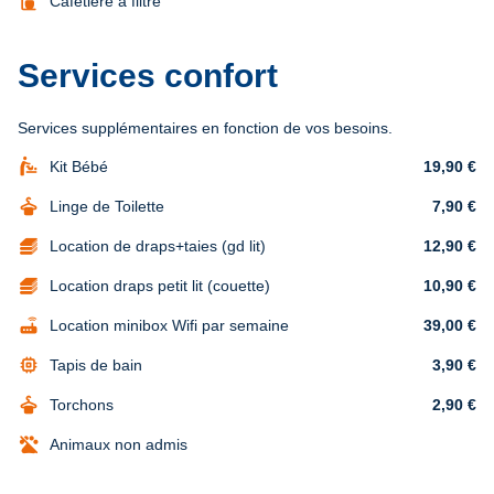
coffee_maker
Cafetière à filtre
Services confort
Services supplémentaires en fonction de vos besoins.
baby_changing_station
Kit Bébé
19,90 €
dry_cleaning
Linge de Toilette
7,90 €
Location de draps+taies (gd lit)
12,90 €
Location draps petit lit (couette)
10,90 €
router
Location minibox Wifi par semaine
39,00 €
memory
Tapis de bain
3,90 €
dry_cleaning
Torchons
2,90 €
Animaux non admis