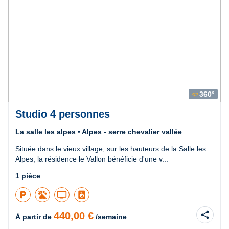
360°
360
Studio 4 personnes
La salle les alpes • Alpes - serre chevalier vallée
Située dans le vieux village, sur les hauteurs de la Salle les
Alpes, la résidence le Vallon bénéficie d'une v...
1 pièce
local_parking
tv
local_laundry_service
share
440,00 €
À partir de
/semaine