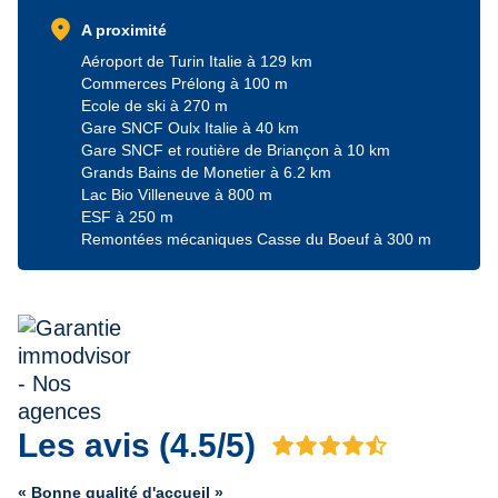
location_on
A proximité
Aéroport de Turin Italie à 129 km
Commerces Prélong à 100 m
Ecole de ski à 270 m
Gare SNCF Oulx Italie à 40 km
Gare SNCF et routière de Briançon à 10 km
Grands Bains de Monetier à 6.2 km
Lac Bio Villeneuve à 800 m
ESF à 250 m
Remontées mécaniques Casse du Boeuf à 300 m
Les avis (4.5/5)
Avis 4.5 sur 5
« Bonne qualité d'accueil »