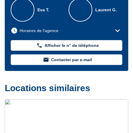
Eva T.
Laurent G.
expand_more
watch_later
Horaires de l'agence
phone
Afficher le n° de téléphone
mail
Contacter par e-mail
Locations similaires
Précédent
Suivant