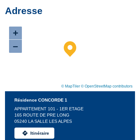
Adresse
+
–
© MapTiler
© OpenStreetMap contributors
Résidence CONCORDE 1
APPARTEMENT 101 - 1ER ETAGE
165 ROUTE DE PRE LONG
05240 LA SALLE LES ALPES
directions
Itinéraire