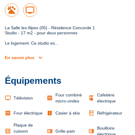
tv
La Salle les Alpes (05) - Résidence Concorde 1

Studio - 17 m2 - pour deux personnes
Le logement: Ce studio es...
expand_more
En savoir plus
Équipements
Four combiné
Cafetière
tv
coffee_maker
Télévision
micro-ondes
électrique
door_sliding
kitchen
Four électrique
Casier à skis
Réfrigérateur
Plaque de
Bouilloire
microwave
microwave
cuisson
Grille-pain
électrique