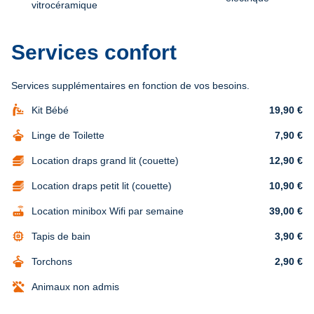
vitrocéramique
Services confort
Services supplémentaires en fonction de vos besoins.
baby_changing_station
Kit Bébé
19,90 €
dry_cleaning
Linge de Toilette
7,90 €
Location draps grand lit (couette)
12,90 €
Location draps petit lit (couette)
10,90 €
router
Location minibox Wifi par semaine
39,00 €
memory
Tapis de bain
3,90 €
dry_cleaning
Torchons
2,90 €
Animaux non admis