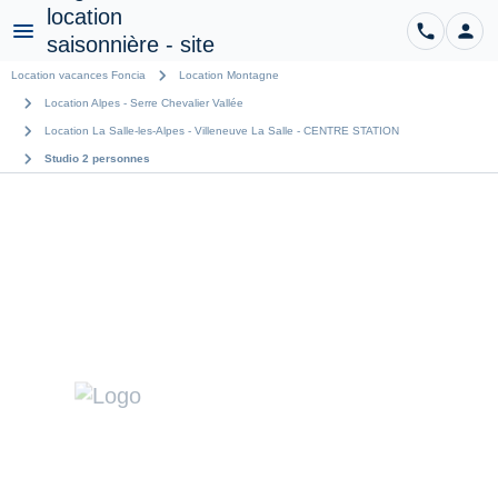
phone
person
CO
Menu
chevron_right
Location vacances Foncia
Location Montagne
chevron_right
Location Alpes - Serre Chevalier Vallée
chevron_right
Location La Salle-les-Alpes - Villeneuve La Salle - CENTRE STATION
chevron_right
Studio 2 personnes