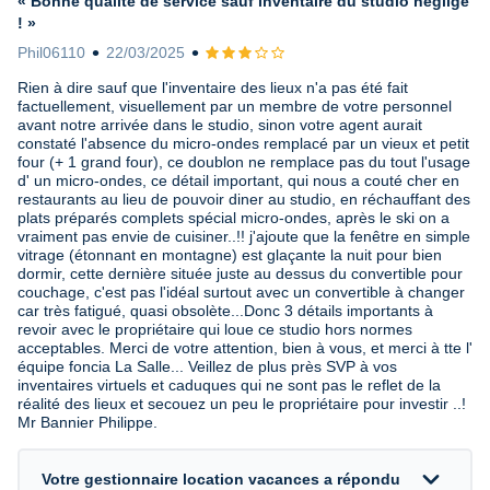
« Bonne qualité de service sauf inventaire du studio négligé
! »
Phil06110
22/03/2025
Avis 3 sur 5
Rien à dire sauf que l'inventaire des lieux n'a pas été fait
factuellement, visuellement par un membre de votre personnel
avant notre arrivée dans le studio, sinon votre agent aurait
constaté l'absence du micro-ondes remplacé par un vieux et petit
four (+ 1 grand four), ce doublon ne remplace pas du tout l'usage
d' un micro-ondes, ce détail important, qui nous a couté cher en
restaurants au lieu de pouvoir diner au studio, en réchauffant des
plats préparés complets spécial micro-ondes, après le ski on a
vraiment pas envie de cuisiner..!! j'ajoute que la fenêtre en simple
vitrage (étonnant en montagne) est glaçante la nuit pour bien
dormir, cette dernière située juste au dessus du convertible pour
couchage, c'est pas l'idéal surtout avec un convertible à changer
car très fatigué, quasi obsolète...Donc 3 détails importants à
revoir avec le propriétaire qui loue ce studio hors normes
acceptables. Merci de votre attention, bien à vous, et merci à tte l'
équipe foncia La Salle... Veillez de plus près SVP à vos
inventaires virtuels et caduques qui ne sont pas le reflet de la
réalité des lieux et secouez un peu le propriétaire pour investir ..!
Mr Bannier Philippe.
expand_more
Votre gestionnaire location vacances a répondu