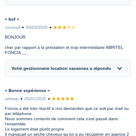
« bof »
coconut
03/03/2025
Avis 3 sur 5
BONJOUR
cher par rapport à la prestation et trop intermédiaire ABRITEL
FONCIA ,,,,,
expand_more
Votre gestionnaire location vacances a répondu
« Bonne expérience »
celinep
25/01/2025
Avis 5 sur 5
Foncia a été très réactif à nos demandes que ce soit par mail ou
par téléphone.
Nous sommes contents de comment cela s’est passé dans
l’ensemble.
Le logement était plutôt propre.
Il manquait un sèche cheveux qu’on a pu récupérer en agence 2