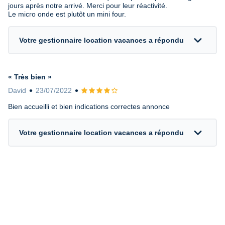
jours après notre arrivé. Merci pour leur réactivité.
Le micro onde est plutôt un mini four.
expand_more
Votre gestionnaire location vacances a répondu
« Très bien »
David
23/07/2022
Avis 4 sur 5
Bien accueilli et bien indications correctes annonce
expand_more
Votre gestionnaire location vacances a répondu