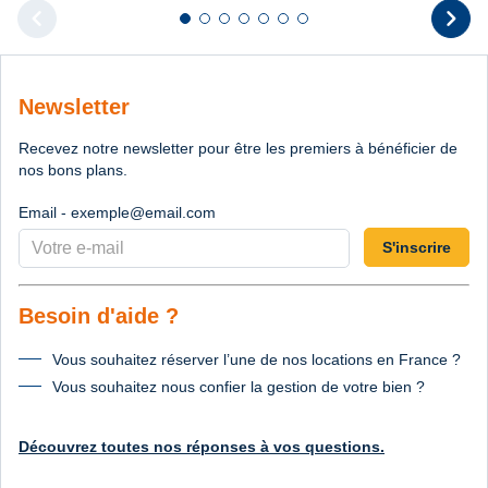
chevron_left
chevron_right
Diapositive 1 sur 7
Diapositive 2 sur 7
Diapositive 3 sur 7
Diapositive 4 sur 7
Diapositive 5 sur 7
Diapositive 6 sur 7
Diapositive 7 sur 7
Diapositive pr
D
Newsletter
Recevez notre newsletter pour être les premiers à bénéficier de
nos bons plans.
Email - exemple@email.com
S'inscrire
Besoin d'aide ?
Vous souhaitez réserver l’une de nos locations en France ?
Vous souhaitez nous confier la gestion de votre bien ?
Découvrez toutes nos réponses à vos questions.