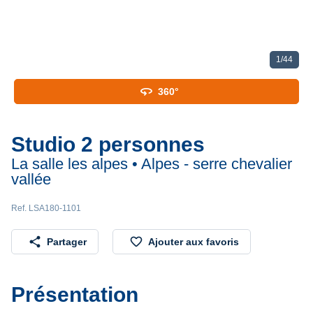
1
/
44
360
360°
Studio 2 personnes
La salle les alpes • Alpes - serre chevalier
vallée
Ref. LSA180-1101
share
favorite_border
Partager
Ajouter aux favoris
Présentation