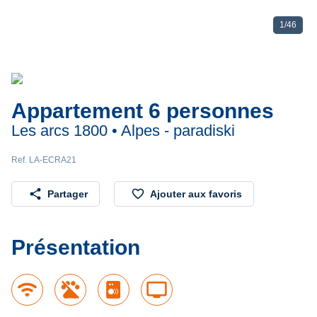
1
/
46
Appartement 6 personnes
Les arcs 1800 • Alpes - paradiski
Ref. LA-ECRA21
share
favorite_border
Partager
Ajouter aux favoris
Présentation
wifi
tv