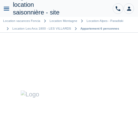
phone
person
CO
Menu
chevron_right
chevron_right
Location vacances Foncia
Location Montagne
Location Alpes - Paradiski
chevron_right
chevron_right
Location Les Arcs 1800 - LES VILLARDS
Appartement 6 personnes