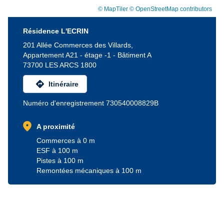
© MapTiler
© OpenStreetMap contributors
Résidence L'ECRIN
201 Allée Commerces des Villards,
Appartement A21 - étage -1 - Bâtiment A
73700 LES ARCS 1800
directions
Itinéraire
Numéro d'enregistrement 730540008829B
location_on
A proximité
Commerces à 0 m
ESF à 100 m
Pistes à 100 m
Remontées mécaniques à 100 m