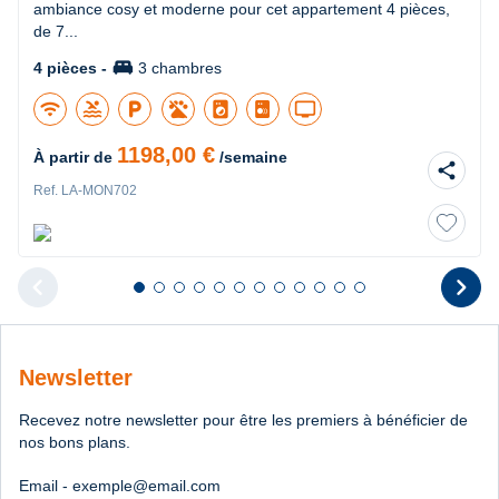
ambiance cosy et moderne pour cet appartement 4 pièces,
de 7...
king_bed
4 pièces -
3 chambres
wifi
pool
local_parking
local_laundry_service
tv
1198,00 €
À partir de
/semaine
share
Ref. LA-MON702
chevron_left
chevron_right
Diapositive 1 sur 12
Diapositive 2 sur 12
Diapositive 3 sur 12
Diapositive 4 sur 12
Diapositive 5 sur 12
Diapositive 6 sur 12
Diapositive 7 sur 12
Diapositive 8 sur 12
Diapositive 9 sur 12
Diapositive 10 sur 12
Diapositive 11 sur 12
Diapositive 12 sur 1
Diapositive pr
D
Newsletter
Recevez notre newsletter pour être les premiers à bénéficier de
nos bons plans.
Email - exemple@email.com