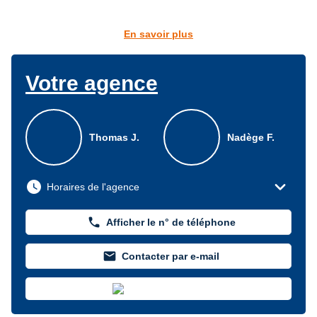
En savoir plus
Votre agence
Thomas J.
Nadège F.
expand_more
watch_later
Horaires de l'agence
phone
Afficher le n° de téléphone
mail
Contacter par e-mail