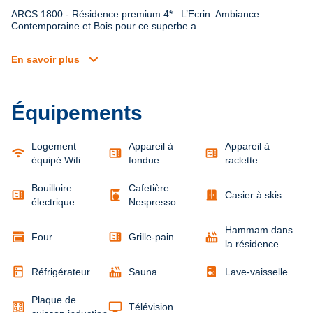
ARCS 1800 - Résidence premium 4* : L’Ecrin. Ambiance 
Contemporaine et Bois pour ce superbe a...
expand_more
En savoir plus
Équipements
Logement
Appareil à
Appareil à
wifi
microwave
microwave
équipé Wifi
fondue
raclette
Bouilloire
Cafetière
microwave
coffee_maker
door_sliding
Casier à skis
électrique
Nespresso
Hammam dans
microwave
hot_tub
Four
Grille-pain
la résidence
kitchen
hot_tub
Réfrigérateur
Sauna
Lave-vaisselle
Plaque de
tv
Télévision