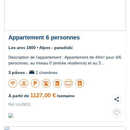
Appartement 6 personnes
Les arcs 1800 • Alpes - paradiski
Description de l'appartement : Appartement de 44m² pour 4/6
personnes, au niveau 0 (entrée résidence) et au 3...
king_bed
3 pièces -
2 chambres
wifi
pool
local_parking
tv
local_laundry_service
1127,00 €
À partir de
/semaine
share
Ref. LA-ISE21