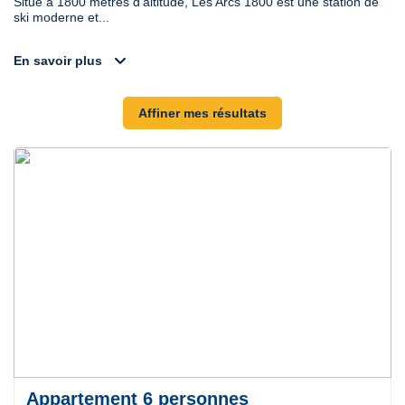
Situé à 1800 mètres d'altitude, Les Arcs 1800 est une station de
ski moderne et...
expand_more
En savoir plus
Affiner mes résultats
Appartement 6 personnes