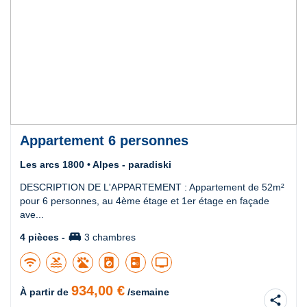
Appartement 6 personnes
Les arcs 1800 • Alpes - paradiski
DESCRIPTION DE L'APPARTEMENT : Appartement de 52m²
pour 6 personnes, au 4ème étage et 1er étage en façade
ave...
king_bed
4 pièces -
3 chambres
wifi
pool
local_laundry_service
tv
934,00 €
À partir de
/semaine
share