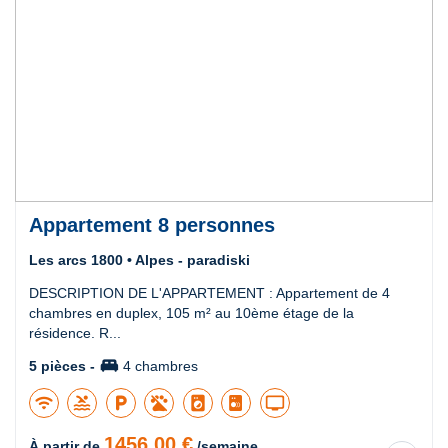
Appartement 8 personnes
Les arcs 1800 • Alpes - paradiski
DESCRIPTION DE L'APPARTEMENT : Appartement de 4
chambres en duplex, 105 m² au 10ème étage de la
résidence. R...
king_bed
5 pièces -
4 chambres
wifi
pool
local_parking
local_laundry_service
tv
1456,00 €
À partir de
/semaine