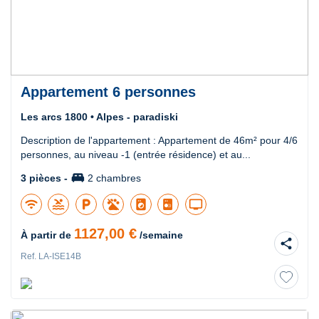
Appartement 6 personnes
Les arcs 1800 • Alpes - paradiski
Description de l'appartement : Appartement de 46m² pour 4/6
personnes, au niveau -1 (entrée résidence) et au...
king_bed
3 pièces -
2 chambres
wifi
pool
local_parking
local_laundry_service
tv
1127,00 €
À partir de
/semaine
share
Ref. LA-ISE14B