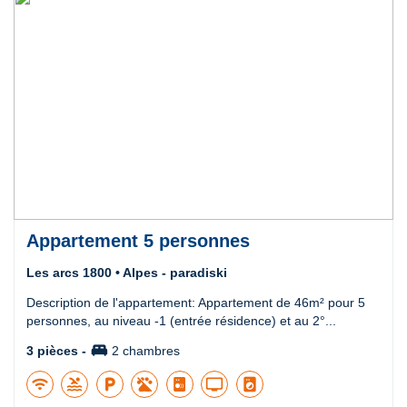
Appartement 5 personnes
Les arcs 1800 • Alpes - paradiski
Description de l'appartement: Appartement de 46m² pour 5
personnes, au niveau -1 (entrée résidence) et au 2°...
king_bed
3 pièces -
2 chambres
wifi
pool
local_parking
tv
local_laundry_service