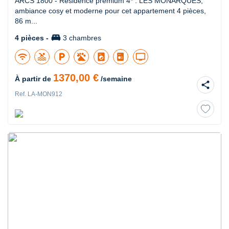
ARCS 1800 - Résidence premium 4* : LES MONARQUES,
ambiance cosy et moderne pour cet appartement 4 pièces,
86 m...
king_bed
4 pièces -
3 chambres
wifi
pool
local_parking
local_laundry_service
tv
1370,00 €
À partir de
/semaine
share
Ref. LA-MON912