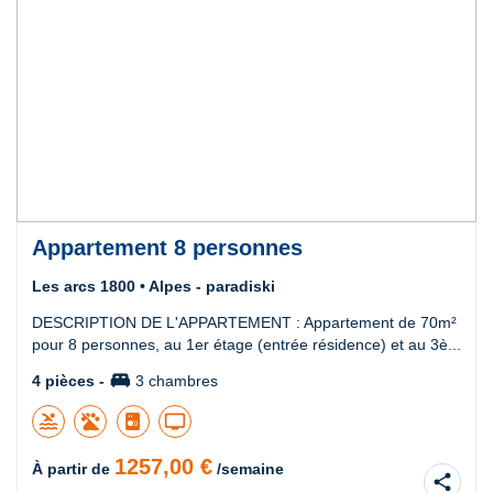
Appartement 8 personnes
Les arcs 1800 • Alpes - paradiski
DESCRIPTION DE L'APPARTEMENT : Appartement de 70m²
pour 8 personnes, au 1er étage (entrée résidence) et au 3è...
king_bed
4 pièces -
3 chambres
pool
tv
1257,00 €
À partir de
/semaine
share