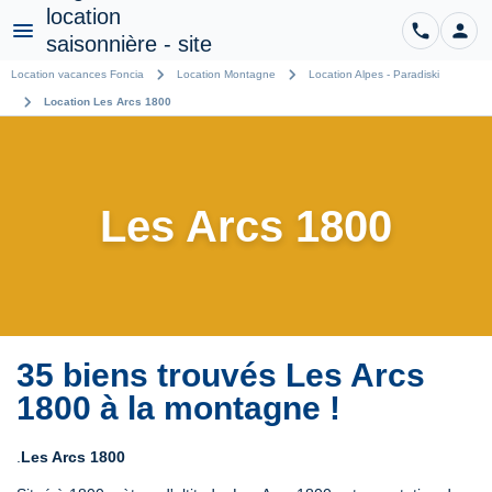
phone
person
CO
Menu
chevron_right
chevron_right
Location vacances Foncia
Location Montagne
Location Alpes - Paradiski
chevron_right
Location Les Arcs 1800
Les Arcs 1800
35 biens trouvés Les Arcs
1800 à la montagne !
.
Les Arcs 1800