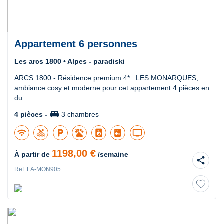
Appartement 6 personnes
Les arcs 1800 • Alpes - paradiski
ARCS 1800 - Résidence premium 4* : LES MONARQUES,
ambiance cosy et moderne pour cet appartement 4 pièces en
du...
king_bed
4 pièces -
3 chambres
wifi
pool
local_parking
local_laundry_service
tv
1198,00 €
À partir de
/semaine
share
Ref. LA-MON905