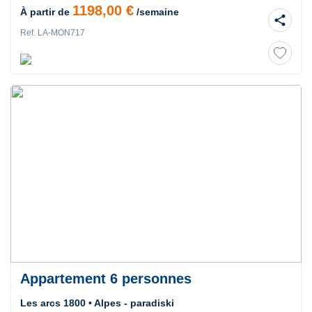
1198,00 €
À partir de
/semaine
share
Ref. LA-MON717
Appartement 6 personnes
Les arcs 1800 • Alpes - paradiski