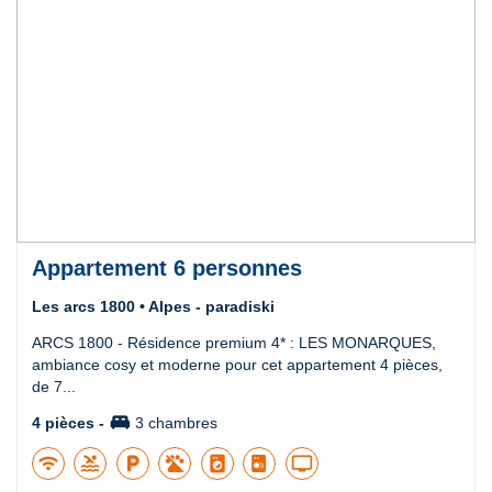
Appartement 6 personnes
Les arcs 1800 • Alpes - paradiski
ARCS 1800 - Résidence premium 4* : LES MONARQUES,
ambiance cosy et moderne pour cet appartement 4 pièces,
de 7...
king_bed
4 pièces -
3 chambres
wifi
pool
local_parking
local_laundry_service
tv