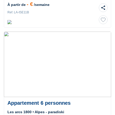
- €
À partir de
/semaine
share
Ref. LA-ISE11B
Appartement 6 personnes
Les arcs 1800 • Alpes - paradiski