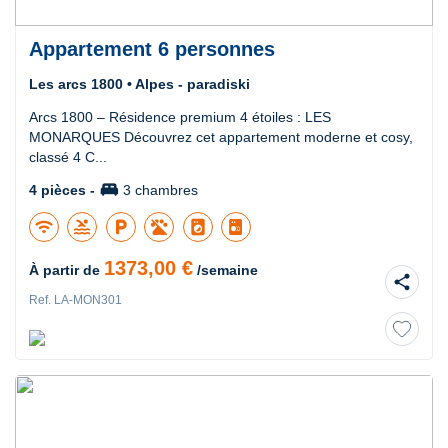
Appartement 6 personnes
Les arcs 1800 • Alpes - paradiski
Arcs 1800 – Résidence premium 4 étoiles : LES
MONARQUES Découvrez cet appartement moderne et cosy,
classé 4 C...
king_bed
4 pièces -
3 chambres
wifi
pool
local_parking
local_laundry_service
1373,00 €
À partir de
/semaine
share
Ref. LA-MON301