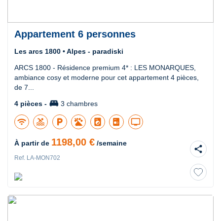
Appartement 6 personnes
Les arcs 1800 • Alpes - paradiski
ARCS 1800 - Résidence premium 4* : LES MONARQUES,
ambiance cosy et moderne pour cet appartement 4 pièces,
de 7...
king_bed
4 pièces -
3 chambres
wifi
pool
local_parking
local_laundry_service
tv
1198,00 €
À partir de
/semaine
share
Ref. LA-MON702