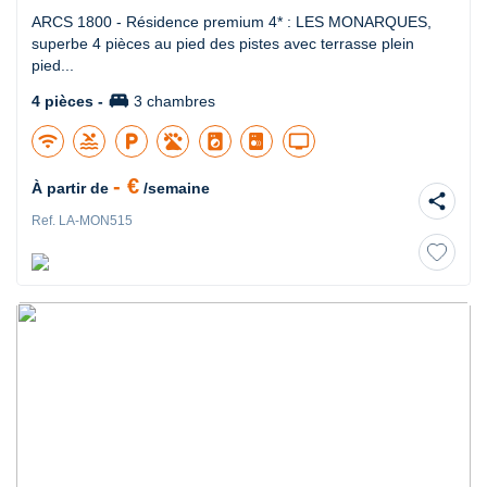
ARCS 1800 - Résidence premium 4* : LES MONARQUES,
superbe 4 pièces au pied des pistes avec terrasse plein
pied...
king_bed
4 pièces -
3 chambres
wifi
pool
local_parking
local_laundry_service
tv
- €
À partir de
/semaine
share
Ref. LA-MON515