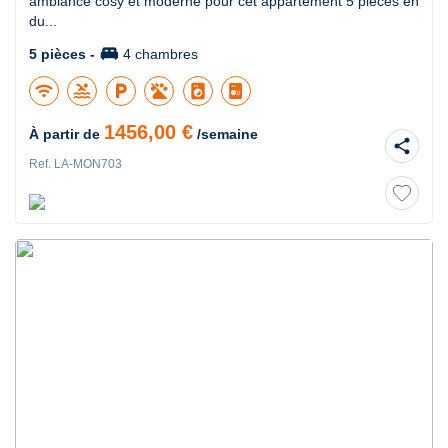
ambiance cosy et moderne pour cet appartement 5 pièces en
du...
king_bed
5 pièces -
4 chambres
wifi
pool
local_parking
local_laundry_service
1456,00 €
À partir de
/semaine
share
Ref. LA-MON703