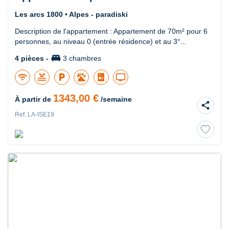
Les arcs 1800 • Alpes - paradiski
Description de l'appartement : Appartement de 70m² pour 6
personnes, au niveau 0 (entrée résidence) et au 3°...
king_bed
4 pièces -
3 chambres
wifi
pool
local_parking
tv
1343,00 €
À partir de
/semaine
share
Ref. LA-ISE19