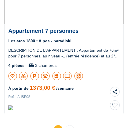
Appartement 7 personnes
Les arcs 1800 • Alpes - paradiski
DESCRIPTION DE L'APPARTEMENT : Appartement de 76m²
pour 7 personnes, au niveau -1 (entrée résidence) et au 2°...
king_bed
4 pièces -
3 chambres
wifi
pool
local_parking
tv
local_laundry_service
1373,00 €
À partir de
/semaine
share
Ref. LA-ISE08