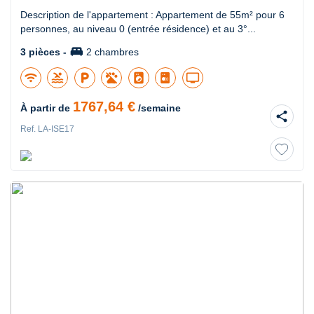
Description de l'appartement : Appartement de 55m² pour 6
personnes, au niveau 0 (entrée résidence) et au 3°...
king_bed
3 pièces -
2 chambres
wifi
pool
local_parking
local_laundry_service
tv
1767,64 €
À partir de
/semaine
share
Ref. LA-ISE17