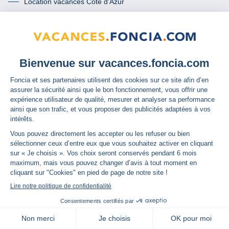
Location vacances Côte d'Azur
Location vacances Languedoc-Roussillon
Location vacances Pays de la Loire / Vendée
Locations vacances Poitou-Charentes
En station thermale
Location vacances thermalisme
Location vacances Amélie les Bains
Location vacances Gréoux les Bains
Location vacances Le Monêtier les Bains
À propos
Qui sommes-nous ?
GSI by Foncia
L'assurance
map
Carte
Les services confort