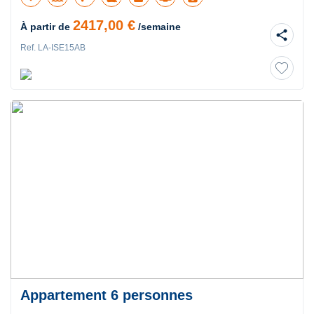
2417,00 €
À partir de
/semaine
share
Ref. LA-ISE15AB
Appartement 6 personnes