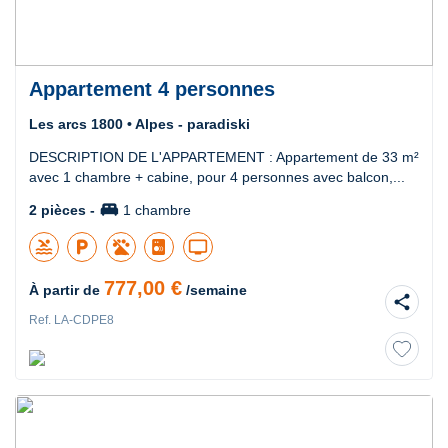
Appartement 4 personnes
Les arcs 1800 • Alpes - paradiski
DESCRIPTION DE L'APPARTEMENT : Appartement de 33 m²
avec 1 chambre + cabine, pour 4 personnes avec balcon,...
king_bed
2 pièces -
1 chambre
pool
local_parking
tv
777,00 €
À partir de
/semaine
share
Ref. LA-CDPE8