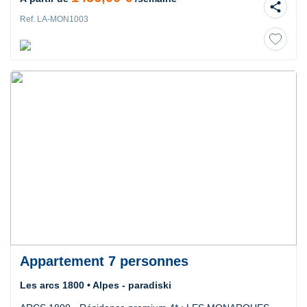
share
Ref. LA-MON1003
Appartement 7 personnes
Les arcs 1800 • Alpes - paradiski