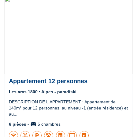
Appartement 12 personnes
Les arcs 1800 • Alpes - paradiski
DESCRIPTION DE L'APPARTEMENT : Appartement de
140m² pour 12 personnes, au niveau -1 (entrée résidence) et
au...
king_bed
6 pièces -
5 chambres
wifi
pool
local_parking
tv
local_laundry_service