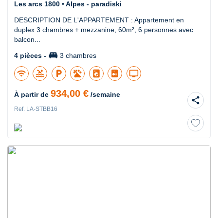
Les arcs 1800 • Alpes - paradiski
DESCRIPTION DE L'APPARTEMENT : Appartement en
duplex 3 chambres + mezzanine, 60m², 6 personnes avec
balcon...
king_bed
4 pièces -
3 chambres
wifi
pool
local_parking
local_laundry_service
tv
934,00 €
À partir de
/semaine
share
Ref. LA-STBB16