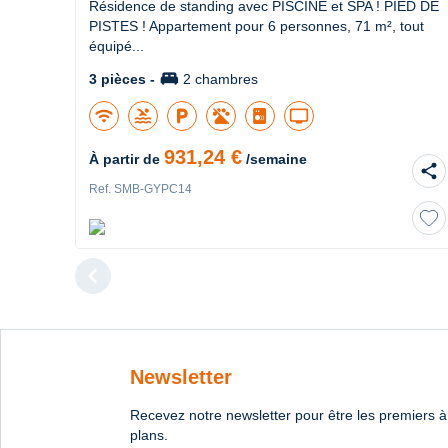
Résidence de standing avec PISCINE et SPA ! PIED DE
PISTES ! Appartement pour 6 personnes, 71 m², tout
équipé...
king_bed
3 pièces -
2 chambres
wifi
pool
local_parking
tv
931,24 €
À partir de
/semaine
share
Ref. SMB-GYPC14
chevron_left
Diapositive 
Newsletter
Recevez notre newsletter pour être les premiers à
plans.