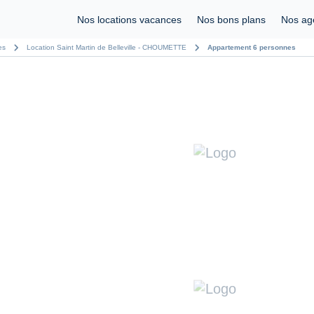
Nos locations vacances
Nos bons plans
Nos ag
chevron_right
chevron_right
es
Location Saint Martin de Belleville - CHOUMETTE
Appartement 6 personnes