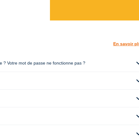
En savoir p
expan
te ? Votre mot de passe ne fonctionne pas ?
expan
expan
expan
expan