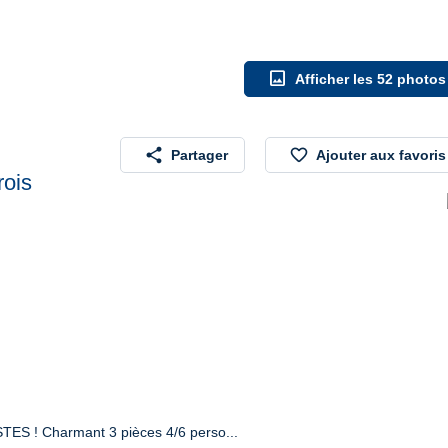
image
Afficher les 52 photos
share
favorite_border
Partager
Ajouter aux favoris
rois
TES ! Charmant 3 pièces 4/6 perso...