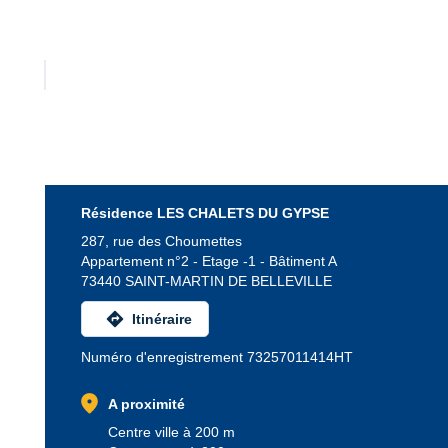
Résidence LES CHALETS DU GYPSE
287, rue des Choumettes
Appartement n°2 - Etage -1 - Bâtiment A
73440 SAINT-MARTIN DE BELLEVILLE
directions
Itinéraire
Numéro d'enregistrement 73257011414HT
location_on
A proximité
Centre ville à 200 m