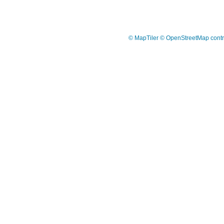
© MapTiler
© OpenStreetMap contr