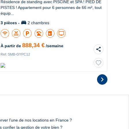
Résidence de standing avec PISCINE et SPA ! PIED DE
SUPER
PISTES ! Appartement pour 6 personnes de 66 m², tout
SPA ! 
équip...
person
king_bed
3 pièces -
2 chambres
3 pièc
wifi
pool
local_parking
tv
wifi
888,34 €
À partir de
/semaine
À part
share
Ref. SMB-GYPC12
Ref. 
chevron_right
2
Dia
rver l’une de nos locations en France ?
 confier la gestion de votre bien ?