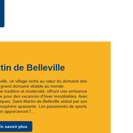
tin de Belleville
ville, un village niché au cœur du domaine des
us grand domaine skiable au monde.
ie tradition et modernité, offrant une ambiance
te pour des vacances d'hiver inoubliables. Avec
iques, Saint-Martin-de-Belleville séduit par son
mosphère apaisante. Les passionnés de sports
er apprécieront l'...
En savoir plus