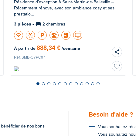
Résidence d'exception à Saint-Martin-de-Belleville –
Récemment rénové, avec son ambiance cosy et ses
prestatio...
king_bed
3 pièces -
2 chambres
wifi
pool
local_parking
tv
888,34 €
À partir de
/semaine
share
Ref. SMB-GYPC07
Diapositive 1 sur 12
Diapositive 2 sur 12
Diapositive 3 sur 12
Diapositive 4 sur 12
Diapositive 5 sur 12
Diapositive 6 sur 12
Diapositive 7 sur 12
Diapositive 8 sur 12
Diapositive 9 sur 12
Diapositive 10 sur 12
Diapositive 11 sur 12
Diapositive 12 sur 1
précédente
Besoin d'aide ?
 bénéficier de nos bons
Vous souhaitez rése
Vous souhaitez nous