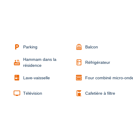
local_parking
balcony
Parking
Balcon
Hammam dans la
hot_tub
kitchen
Réfrigérateur
résidence
Lave-vaisselle
Four combiné micro-ond
tv
coffee_maker
Télévision
Cafetière à filtre