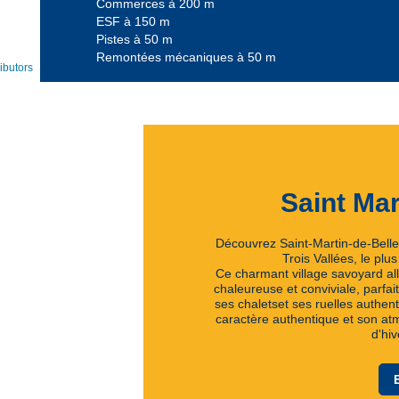
Commerces à 200 m
ESF à 150 m
Pistes à 50 m
Remontées mécaniques à 50 m
ibutors
Saint Mar
Découvrez Saint-Martin-de-Belle
Trois Vallées, le pl
Ce charmant village savoyard all
chaleureuse et conviviale, parfai
ses chaletset ses ruelles authent
caractère authentique et son at
d'hiv