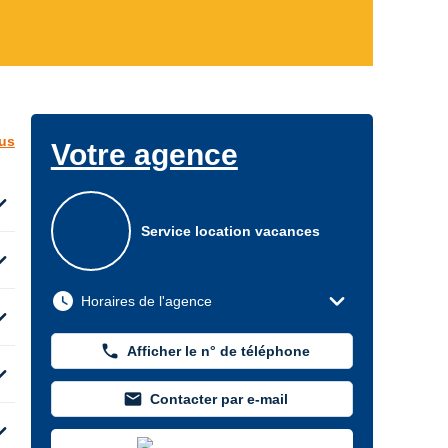
lus
Votre agence
d_more
Service location vacances
d_more
expand_more
watch_later
Horaires de l'agence
d_more
phone
Afficher le n° de téléphone
d_more
mail
Contacter par e-mail
d_more