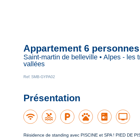
Appartement 6 personnes
Saint-martin de belleville • Alpes - les t
vallées
Ref. SMB-GYPA02
Présentation
wifi
pool
local_parking
pets
tv
Résidence de standing avec PISCINE et SPA ! PIED DE PIS