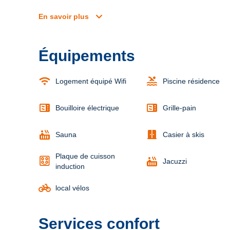
expand_more
En savoir plus
Équipements
wifi
pool
Logement équipé Wifi
Piscine résidence
microwave
microwave
Bouilloire électrique
Grille-pain
hot_tub
door_sliding
Sauna
Casier à skis
Plaque de cuisson
hot_tub
Jacuzzi
induction
pedal_bike
local vélos
Services confort