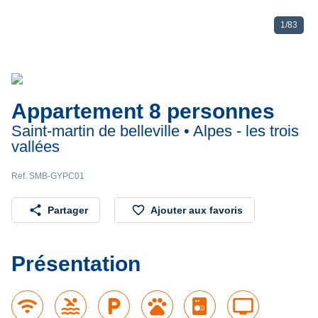
1
/
83
Appartement 8 personnes
Saint-martin de belleville • Alpes - les trois
vallées
Ref. SMB-GYPC01
share
favorite_border
Partager
Ajouter aux favoris
Présentation
wifi
pool
local_parking
pets
tv