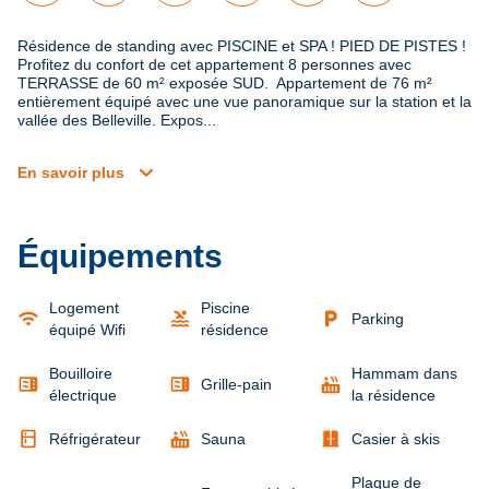
Résidence de standing avec PISCINE et SPA ! PIED DE PISTES !  
Profitez du confort de cet appartement 8 personnes avec 
TERRASSE de 60 m² exposée SUD.  Appartement de 76 m² 
entièrement équipé avec une vue panoramique sur la station et la 
vallée des Belleville. Expos...
expand_more
En savoir plus
Équipements
Logement
Piscine
wifi
pool
local_parking
Parking
équipé Wifi
résidence
Bouilloire
Hammam dans
microwave
microwave
hot_tub
Grille-pain
électrique
la résidence
kitchen
hot_tub
door_sliding
Réfrigérateur
Sauna
Casier à skis
Plaque de