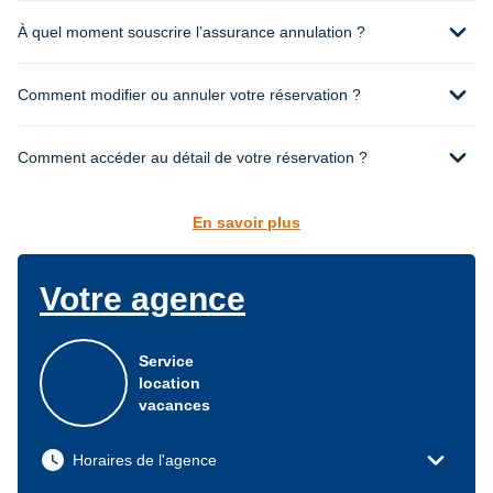
expand_more
À quel moment souscrire l’assurance annulation ?
expand_more
Comment modifier ou annuler votre réservation ?
expand_more
Comment accéder au détail de votre réservation ?
En savoir plus
Votre agence
Service
location
vacances
expand_more
watch_later
Horaires de l'agence