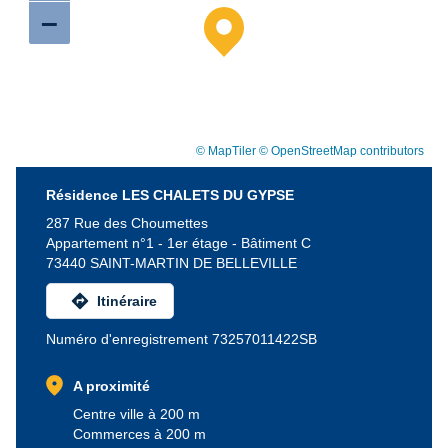
–
© MapTiler
© OpenStreetMap contributors
Résidence LES CHALETS DU GYPSE
287 Rue des Choumettes
Appartement n°1 - 1er étage - Bâtiment C
73440 SAINT-MARTIN DE BELLEVILLE
directions
Itinéraire
Numéro d'enregistrement 73257011422SB
location_on
A proximité
Centre ville à 200 m
Commerces à 200 m