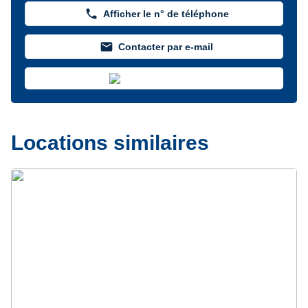
phone
Afficher le n° de téléphone
mail
Contacter par e-mail
Locations similaires
Précédent
Suivant