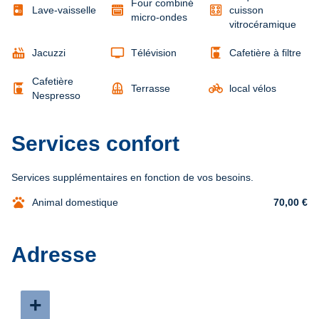
Four combiné
Lave-vaisselle
cuisson
micro-ondes
vitrocéramique
hot_tub
tv
coffee_maker
Jacuzzi
Télévision
Cafetière à filtre
Cafetière
coffee_maker
balcony
pedal_bike
Terrasse
local vélos
Nespresso
Services confort
Services supplémentaires en fonction de vos besoins.
pets
Animal domestique
70,00 €
Adresse
+