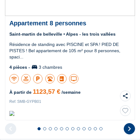
Appartement 8 personnes
Saint-martin de belleville • Alpes - les trois vallées
Résidence de standing avec PISCINE et SPA ! PIED DE
PISTES ! Bel appartement de 105 m² pour 8 personnes,
spaci...
king_bed
4 pièces -
3 chambres
wifi
pool
local_parking
tv
1123,57 €
À partir de
/semaine
share
Ref. SMB-GYPB01
chevron_left
chevron_right
Diapositive 1 sur 12
Diapositive 2 sur 12
Diapositive 3 sur 12
Diapositive 4 sur 12
Diapositive 5 sur 12
Diapositive 6 sur 12
Diapositive 7 sur 12
Diapositive 8 sur 12
Diapositive 9 sur 12
Diapositive 10 sur 12
Diapositive 11 sur 12
Diapositive 12 sur 1
Diapositive pr
D