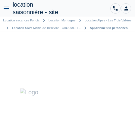
phone
person
CO
Menu
chevron_right
chevron_right
Location vacances Foncia
Location Montagne
Location Alpes - Les Trois Vallées
chevron_right
chevron_right
Location Saint Martin de Belleville - CHOUMETTE
Appartement 8 personnes