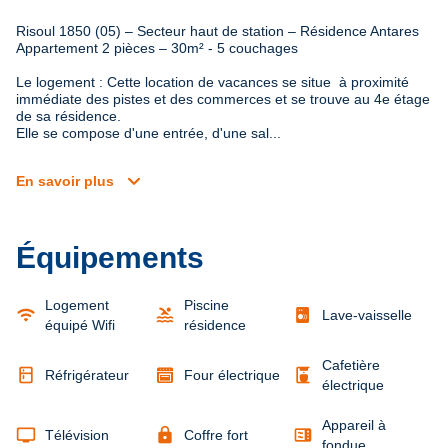
Risoul 1850 (05) – Secteur haut de station – Résidence Antares 

Appartement 2 pièces – 30m² - 5 couchages
Le logement : Cette location de vacances se situe  à proximité 
immédiate des pistes et des commerces et se trouve au 4e étage 
de sa résidence. 

Elle se compose d'une entrée, d'une sal...
expand_more
En savoir plus
Équipements
Logement
Piscine
wifi
pool
Lave-vaisselle
équipé Wifi
résidence
Cafetière
kitchen
coffee_maker
Réfrigérateur
Four électrique
électrique
Appareil à
tv
lock
microwave
Télévision
Coffre fort
fondue