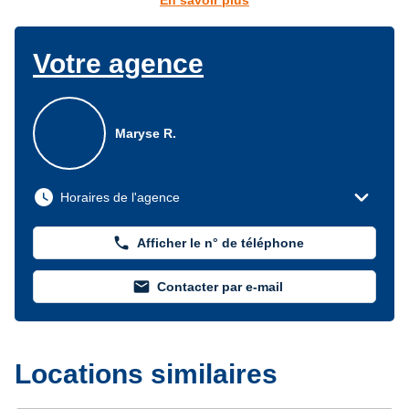
En savoir plus
Votre agence
Maryse R.
expand_more
watch_later
Horaires de l'agence
phone
Afficher le n° de téléphone
mail
Contacter par e-mail
Locations similaires