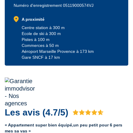
Numéro d'enregistrement 05119000574VJ
location_on
A proximité
Centre station à 300 m
Ecole de ski à 300 m
Pistes à 100 m
Commerces à 50 m
Aéroport Marseille Provence à 173 km
Gare SNCF à 17 km
Les avis (4.7/5)
Avis 4.7 sur 5
« Appartement super bien équipé,un peu petit pour 6 pers
mes sa vas »