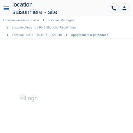
phone
person
CO
Menu
chevron_right
Location vacances Foncia
Location Montagne
chevron_right
Location Alpes - La Forêt Blanche Risoul / Vars
chevron_right
chevron_right
Location Risoul - HAUT DE STATION
Appartement 5 personnes