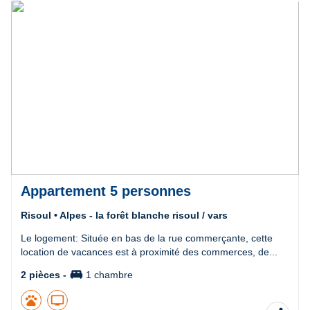
Précédent
Suivant
Appartement 5 personnes
Risoul • Alpes - la forêt blanche risoul / vars
Le logement: Située en bas de la rue commerçante, cette
location de vacances est à proximité des commerces, de...
king_bed
2 pièces -
1 chambre
pets
tv