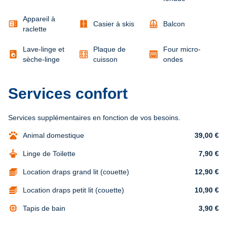
Appareil à
microwave
door_sliding
balcony
Casier à skis
Balcon
raclette
Lave-linge et
Plaque de
Four micro-
local_laundry_service
sèche-linge
cuisson
ondes
Services confort
Services supplémentaires en fonction de vos besoins.
pets
Animal domestique
39,00 €
dry_cleaning
Linge de Toilette
7,90 €
Location draps grand lit (couette)
12,90 €
Location draps petit lit (couette)
10,90 €
memory
Tapis de bain
3,90 €