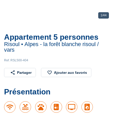
1
/
44
Appartement 5 personnes
Risoul • Alpes - la forêt blanche risoul /
vars
Ref. RSL500-404
share
favorite_border
Partager
Ajouter aux favoris
Présentation
wifi
pool
pets
tv
local_laundry_service