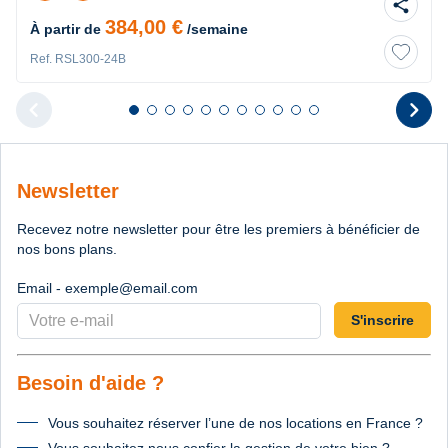
share
384,00 €
À partir de
/semaine
Ref. RSL300-24B
chevron_left
chevron_right
Diapositive 1 sur 11
Diapositive 2 sur 11
Diapositive 3 sur 11
Diapositive 4 sur 11
Diapositive 5 sur 11
Diapositive 6 sur 11
Diapositive 7 sur 11
Diapositive 8 sur 11
Diapositive 9 sur 11
Diapositive 10 sur 11
Diapositive 11 sur 11
Diapositive pr
D
Newsletter
Recevez notre newsletter pour être les premiers à bénéficier de
nos bons plans.
Email - exemple@email.com
S'inscrire
Besoin d'aide ?
Vous souhaitez réserver l’une de nos locations en France ?
Vous souhaitez nous confier la gestion de votre bien ?