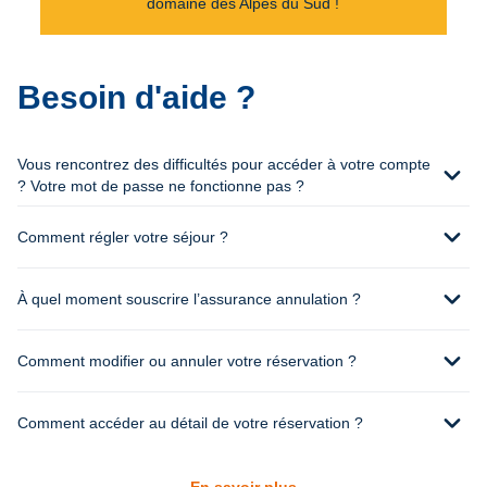
domaine des Alpes du Sud !
Besoin d'aide ?
Vous rencontrez des difficultés pour accéder à votre compte
expand_more
? Votre mot de passe ne fonctionne pas ?
expand_more
Comment régler votre séjour ?
expand_more
À quel moment souscrire l’assurance annulation ?
expand_more
Comment modifier ou annuler votre réservation ?
expand_more
Comment accéder au détail de votre réservation ?