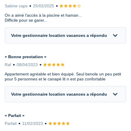
Sabine caps
25/02/2025
Avis 4 sur 5
On a aimé l'accès à la piscine et haman...
Difficile pour se garer...
expand_more
Votre gestionnaire location vacances a répondu
« Bonne prestation »
Raf
08/04/2023
Avis 5 sur 5
Appartement agréable et bien équipé. Seul benole un peu petit
pour 5 personnes et le canapé lit n est pas confortable
expand_more
Votre gestionnaire location vacances a répondu
« Parfait »
Parfait
11/02/2023
Avis 5 sur 5