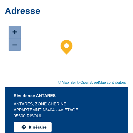
Adresse
+
–
© MapTiler
© OpenStreetMap contributors
Résidence ANTARES
ANTARES, ZONE CHERINE
APPARTEMNT N°404 - 4e ETAGE
05600 RISOUL
directions
Itinéraire