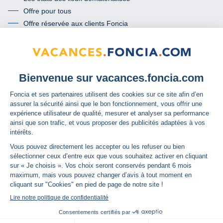
Offre pour tous
Offre réservée aux clients Foncia
Termes et conditions de l’offre « mon passeport conformité »
Communauté
Facebook
Instagram
Foncia
Contact
© Copyright 2025
Conditions Générales d'Utilisation
Conditions Générales de Ventes
Charte de protection des données personnelles
Cookies
Politique relative aux cookies
Accessibilité : partiellement conforme