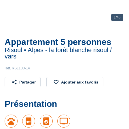
1
/
48
Appartement 5 personnes
Risoul • Alpes - la forêt blanche risoul /
vars
Ref. RSL130-14
share
favorite_border
Partager
Ajouter aux favoris
Présentation
pets
local_laundry_service
tv