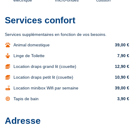
électrique
micro-ondes
cuisson
Services confort
Services supplémentaires en fonction de vos besoins.
pets
Animal domestique
39,00 €
dry_cleaning
Linge de Toilette
7,90 €
Location draps grand lit (couette)
12,90 €
Location draps petit lit (couette)
10,90 €
router
Location minibox Wifi par semaine
39,00 €
memory
Tapis de bain
3,90 €
Adresse