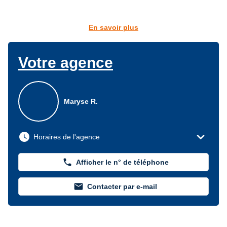
En savoir plus
Votre agence
Maryse R.
expand_more
watch_later
Horaires de l'agence
phone
Afficher le n° de téléphone
mail
Contacter par e-mail