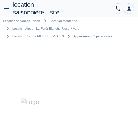
phone
person
CO
Menu
chevron_right
Location vacances Foncia
Location Montagne
chevron_right
Location Alpes - La Forêt Blanche Risoul / Vars
chevron_right
chevron_right
Location Risoul - PIED DES PISTES
Appartement 5 personnes