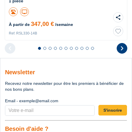
1 pièce
tv
share
347,00 €
À partir de
/semaine
Ref. RSL330-14B
chevron_left
chevron_right
Diapositive 1 sur 11
Diapositive 2 sur 11
Diapositive 3 sur 11
Diapositive 4 sur 11
Diapositive 5 sur 11
Diapositive 6 sur 11
Diapositive 7 sur 11
Diapositive 8 sur 11
Diapositive 9 sur 11
Diapositive 10 sur 11
Diapositive 11 sur 11
Diapositive pr
D
Newsletter
Recevez notre newsletter pour être les premiers à bénéficier de
nos bons plans.
Email - exemple@email.com
S'inscrire
Besoin d'aide ?