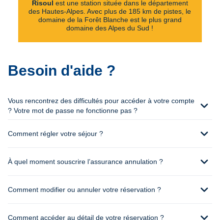
Risoul
est une station située dans le département
des Hautes-Alpes. Avec plus de 185 km de pistes, le
domaine de la Forêt Blanche est le plus grand
domaine des Alpes du Sud !
Besoin d'aide ?
Vous rencontrez des difficultés pour accéder à votre compte
expand_more
? Votre mot de passe ne fonctionne pas ?
expand_more
Comment régler votre séjour ?
expand_more
À quel moment souscrire l’assurance annulation ?
expand_more
Comment modifier ou annuler votre réservation ?
expand_more
Comment accéder au détail de votre réservation ?