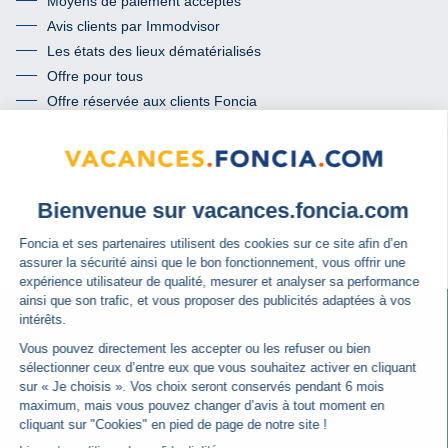
Moyens de paiement acceptés
Avis clients par Immodvisor
Les états des lieux dématérialisés
Offre pour tous
Offre réservée aux clients Foncia
Termes et conditions de l’offre « mon passeport conformité »
Communauté
Facebook
Instagram
Foncia
Contact
© Copyright 2025
Conditions Générales d'Utilisation
Conditions Générales de Ventes
Charte de protection des données personnelles
Cookies
Politique relative aux cookies
Accessibilité : partiellement conforme