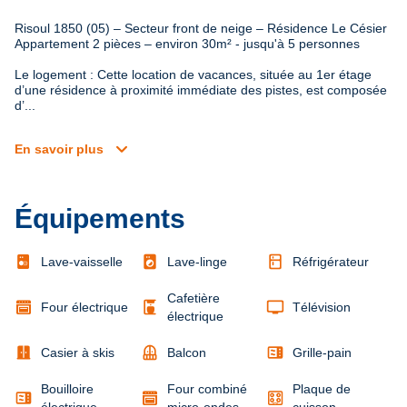
Risoul 1850 (05) – Secteur front de neige – Résidence Le Césier 

Appartement 2 pièces – environ 30m² - jusqu'à 5 personnes
Le logement : Cette location de vacances, située au 1er étage 
d’une résidence à proximité immédiate des pistes, est composée 
d’...
expand_more
En savoir plus
Équipements
local_laundry_service
kitchen
Lave-vaisselle
Lave-linge
Réfrigérateur
Cafetière
coffee_maker
tv
Four électrique
Télévision
électrique
door_sliding
balcony
microwave
Casier à skis
Balcon
Grille-pain
Bouilloire
Four combiné
Plaque de
microwave