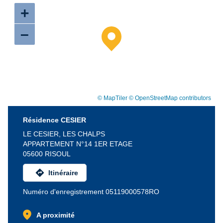
+
–
© MapTiler
© OpenStreetMap contributors
Résidence CESIER
LE CESIER, LES CHALPS
APPARTEMENT N°14 1ER ETAGE
05600 RISOUL
directions
Itinéraire
Numéro d'enregistrement 05119000578RO
location_on
A proximité