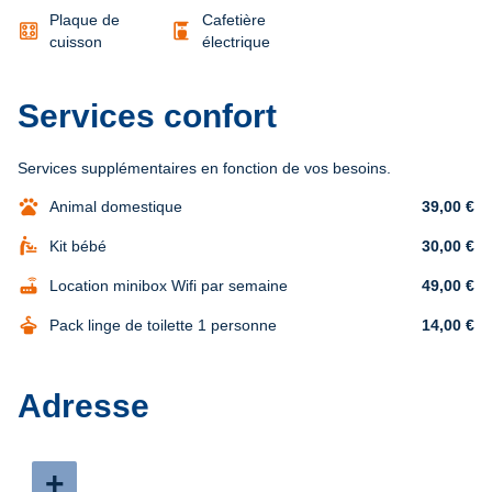
Plaque de
Cafetière
coffee_maker
cuisson
électrique
Services confort
Services supplémentaires en fonction de vos besoins.
pets
Animal domestique
39,00 €
baby_changing_station
Kit bébé
30,00 €
router
Location minibox Wifi par semaine
49,00 €
dry_cleaning
Pack linge de toilette 1 personne
14,00 €
Adresse
+