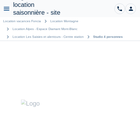
phone
person
CO
Menu
chevron_right
Location vacances Foncia
Location Montagne
chevron_right
Location Alpes - Espace Diamant Mont-Blanc
chevron_right
chevron_right
Location Les Saisies et alentours - Centre station
Studio 4 personnes