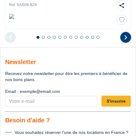
share
Ref. SAI508-B29
chevron_left
chevron_right
Diapositive 1 sur 12
Diapositive 2 sur 12
Diapositive 3 sur 12
Diapositive 4 sur 12
Diapositive 5 sur 12
Diapositive 6 sur 12
Diapositive 7 sur 12
Diapositive 8 sur 12
Diapositive 9 sur 12
Diapositive 10 sur 12
Diapositive 11 sur 12
Diapositive 12 sur 1
Diapositive pr
D
Newsletter
Recevez notre newsletter pour être les premiers à bénéficier de
nos bons plans.
Email - exemple@email.com
S'inscrire
Besoin d'aide ?
Vous souhaitez réserver l’une de nos locations en France ?