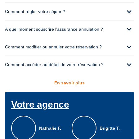
expand_more
Comment régler votre séjour ?
expand_more
À quel moment souscrire l’assurance annulation ?
expand_more
Comment modifier ou annuler votre réservation ?
expand_more
Comment accéder au détail de votre réservation ?
En savoir plus
Votre agence
Nathalie F.
Brigitte T.