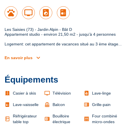
pets
tv
local_laundry_service
Les Saisies (73) - Jardin Alpin - Bât D

Appartement studio - environ 21,50 m2 - jusqu'à 4 personnes
Logement: cet appartement de vacances situé au 3 ème étage...
expand_more
En savoir plus
Équipements
door_sliding
tv
local_laundry_service
Casier à skis
Télévision
Lave-linge
balcony
microwave
Lave-vaisselle
Balcon
Grille-pain
Réfrigérateur
Bouilloire
Four combiné
kitchen
microwave
table top
électrique
micro-ondes