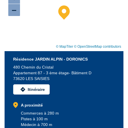
–
© MapTiler
© OpenStreetMap contributors
Résidence JARDIN ALPIN - DORONICS
480 Chemin du Cristal
Appartement 87 - 3 ème étage- Bâtiment D
73620 LES SAISIES
directions
Itinéraire
location_on
A proximité
Commerces à 280 m
Pistes à 100 m
Médecin à 700 m