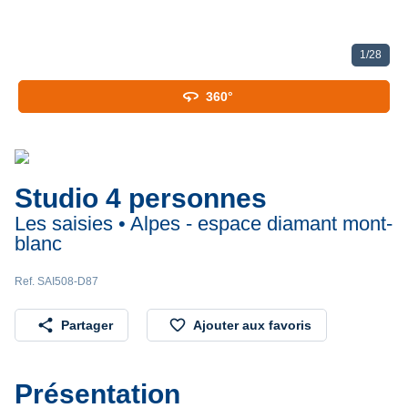
1
/
28
360
360°
Studio 4 personnes
Les saisies • Alpes - espace diamant mont-
blanc
Ref. SAI508-D87
share
favorite_border
Partager
Ajouter aux favoris
Présentation