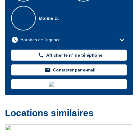
Morine D.
expand_more
watch_later
Horaires de l'agence
phone
Afficher le n° de téléphone
mail
Contacter par e-mail
Locations similaires
Précédent
Suivant