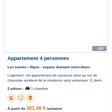
360°
360
Appartement 4 personnes
Les saisies • Alpes - espace diamant mont-blanc
Logement: cet appartement de vacances situé au rez de
chaussée surélevé de la résidence sans ascenseur (1 demi...
king_bed
2 pièces -
1 chambre
tv
381,48 €
À partir de
/semaine