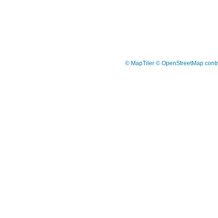
© MapTiler
© OpenStreetMap contr