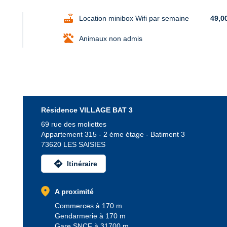
router
Location minibox Wifi par semaine
49,0
Animaux non admis
Résidence VILLAGE BAT 3
69 rue des moliettes
Appartement 315 - 2 ème étage - Batiment 3
73620 LES SAISIES
directions
Itinéraire
location_on
A proximité
Commerces à 170 m
Gendarmerie à 170 m
Gare SNCF à 31700 m