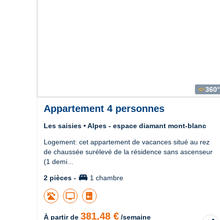
360°
360
Appartement 4 personnes
Les saisies • Alpes - espace diamant mont-blanc
Logement: cet appartement de vacances situé au rez
de chaussée surélevé de la résidence sans ascenseur
(1 demi...
king_bed
2 pièces -
1 chambre
tv
381,48 €
À partir de
/semaine