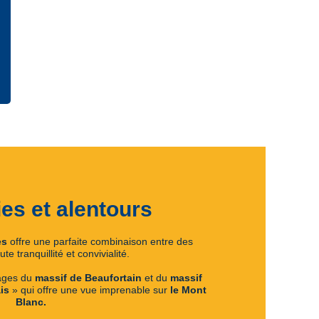
ies et alentours
es
offre une parfaite combinaison entre des
e tranquillité et convivialité.
ages du
massif de Beaufortain
et du
massif
ais
» qui offre une vue imprenable sur
le Mont
Blanc.