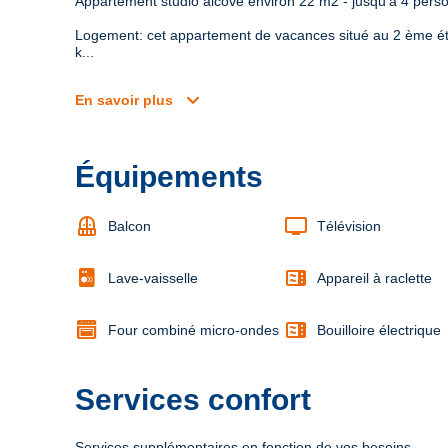
Appartement studio alcôve environ 22 m2 - jusqu'à 4 pers
Logement: cet appartement de vacances situé au 2 ème é
k...
expand_more
En savoir plus
Équipements
balcony
tv
Balcon
Télévision
microwave
Lave-vaisselle
Appareil à raclette
microwave
Four combiné micro-ondes
Bouilloire électrique
Services confort
Services supplémentaires en fonction de vos besoins.