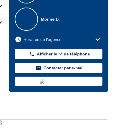
d_more
Morine D.
d_more
expand_more
watch_later
Horaires de l'agence
phone
Afficher le n° de téléphone
mail
Contacter par e-mail