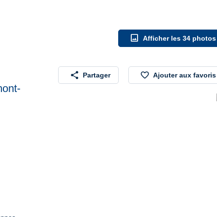
image
Afficher les 34 photos
share
favorite_border
Partager
Ajouter aux favoris
mont-