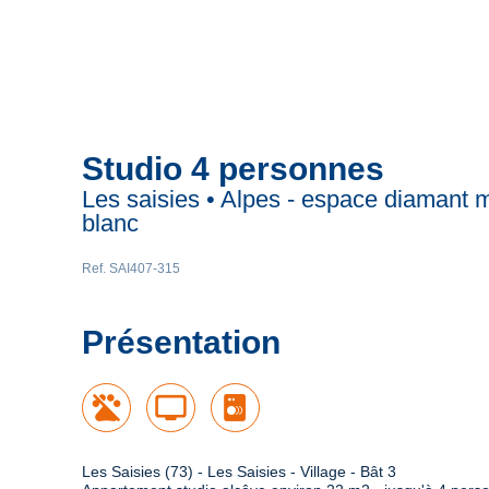
Studio 4 personnes
Les saisies • Alpes - espace diamant 
blanc
Ref. SAI407-315
Présentation
tv
Les Saisies (73) - Les Saisies - Village - Bât 3
