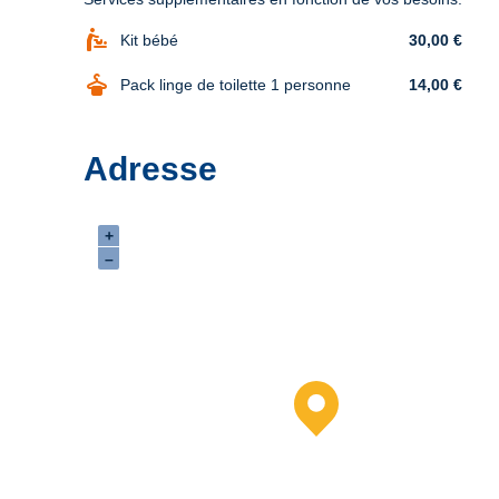
baby_changing_station
Kit bébé
30,00 €
dry_cleaning
Pack linge de toilette 1 personne
14,00 €
Adresse
+
–