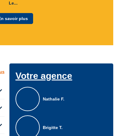
Le...
En savoir plus
lus
Votre agence
d_more
Nathalie F.
d_more
d_more
Brigitte T.