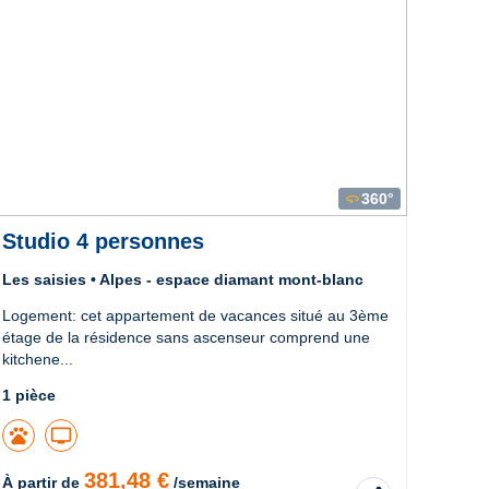
360°
360
Studio 4 personnes
Stu
Les saisies • Alpes - espace diamant mont-blanc
Les s
Logement: cet appartement de vacances situé au 3ème
Logeme
étage de la résidence sans ascenseur comprend une
premie
kitchene...
compre
1 pièce
1 piè
pets
tv
381,48 €
À partir de
/semaine
À part