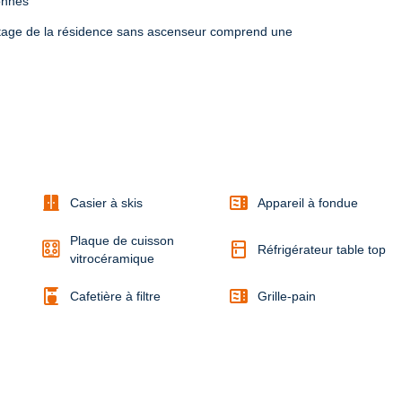
onnes
tage de la résidence sans ascenseur comprend une 
door_sliding
microwave
Casier à skis
Appareil à fondue
Plaque de cuisson
kitchen
Réfrigérateur table top
vitrocéramique
coffee_maker
microwave
Cafetière à filtre
Grille-pain