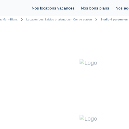
Nos locations vacances
Nos bons plans
Nos ag
chevron_right
chevron_right
nt Mont-Blanc
Location Les Saisies et alentours - Centre station
Studio 4 personnes