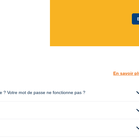
En savoir p
expan
te ? Votre mot de passe ne fonctionne pas ?
expan
expan