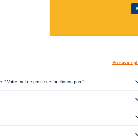
En savoir p
expan
te ? Votre mot de passe ne fonctionne pas ?
expan
expan
expan