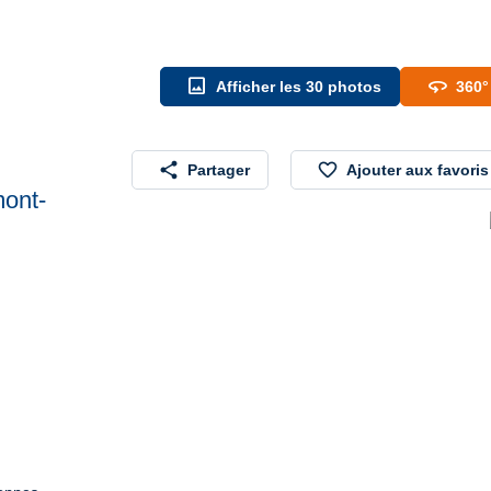
image
360
Afficher les 30 photos
360°
share
favorite_border
Partager
Ajouter aux favoris
mont-