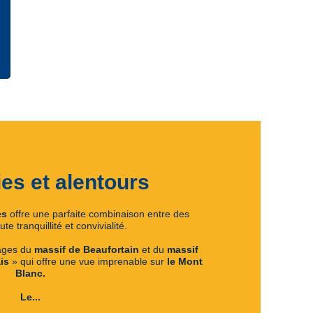
ies et alentours
es
offre une parfaite combinaison entre des
e tranquillité et convivialité.
ages du
massif de Beaufortain
et du
massif
ais
» qui offre une vue imprenable sur
le Mont
Blanc.
Le...