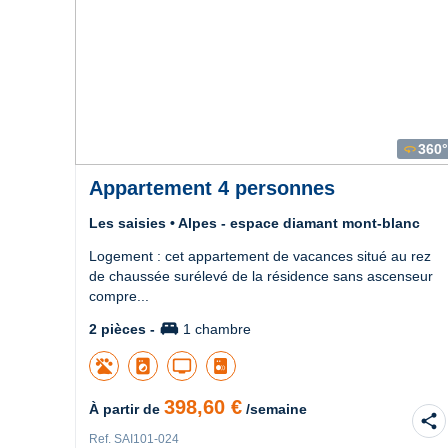
360°
360
Appartement 4 personnes
Les saisies • Alpes - espace diamant mont-blanc
Logement : cet appartement de vacances situé au rez
de chaussée surélevé de la résidence sans ascenseur
compre...
king_bed
2 pièces -
1 chambre
local_laundry_service
tv
398,60 €
À partir de
/semaine
share
Ref. SAI101-024