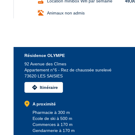
router
Location minibox Wifi par semaine
49,0
Animaux non admis
Résidence OLYMPE
92 Avenue des Cîmes
Appartement n°6 - Rez de chaussée surelevé
73620 LES SAISIES
directions
Itinéraire
location_on
A proximité
Pharmacie à 300 m
Ecole de ski à 500 m
Commerces à 170 m
Gendarmerie à 170 m