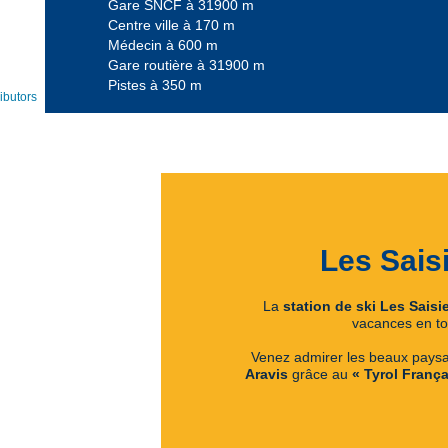
Gare SNCF à 31900 m
Centre ville à 170 m
Médecin à 600 m
Gare routière à 31900 m
Pistes à 350 m
ibutors
Les Sais
La
station de ski Les Saisi
vacances en tout
Venez admirer les beaux pays
Aravis
grâce au
« Tyrol Franç