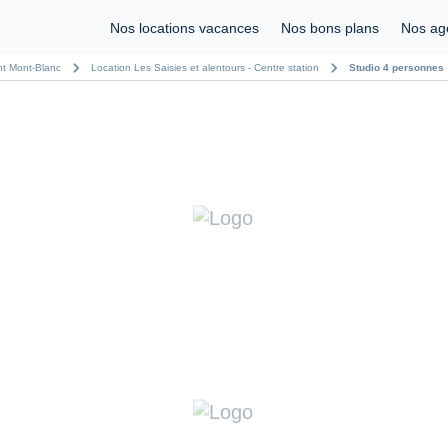
Nos locations vacances
Nos bons plans
Nos ag
chevron_right
chevron_right
nt Mont-Blanc
Location Les Saisies et alentours - Centre station
Studio 4 personnes