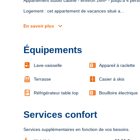
Appartement studio cabine - environ 26m² - jusqu'à 4 per
Logement : cet appartement de vacances situé a...
expand_more
En savoir plus
Équipements
microwave
Lave-vaisselle
Appareil à raclette
balcony
door_sliding
Terrasse
Casier à skis
kitchen
microwave
Réfrigérateur table top
Bouilloire électrique
Services confort
Services supplémentaires en fonction de vos besoins.