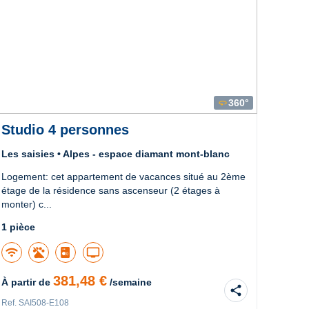
360°
360
Studio 4 personnes
Stu
Les saisies • Alpes - espace diamant mont-blanc
Les s
Logement: cet appartement de vacances situé au 2ème
Logem
étage de la résidence sans ascenseur (2 étages à
étage 
monter) c...
monter
1 pièce
1 piè
wifi
tv
381,48 €
À partir de
/semaine
À part
share
Ref. SAI508-E108
Ref. S