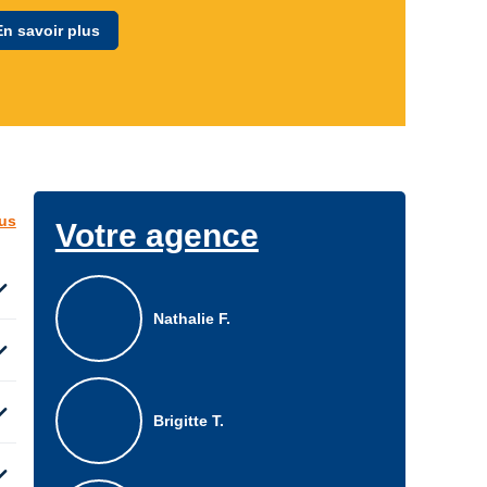
En savoir plus
lus
Votre agence
d_more
Nathalie F.
d_more
d_more
Brigitte T.
d_more