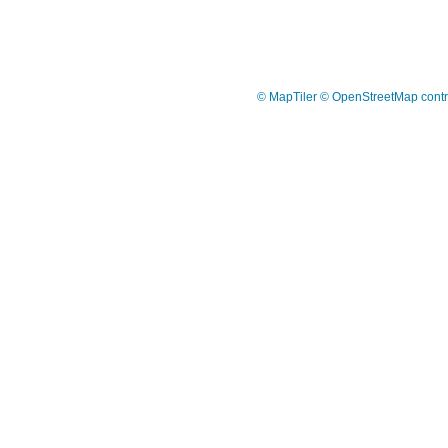
© MapTiler
© OpenStreetMap contr