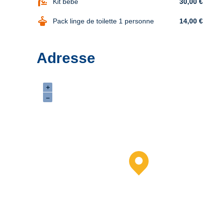
baby_changing_station
Kit bébé
30,00 €
dry_cleaning
Pack linge de toilette 1 personne
14,00 €
Adresse
+
–