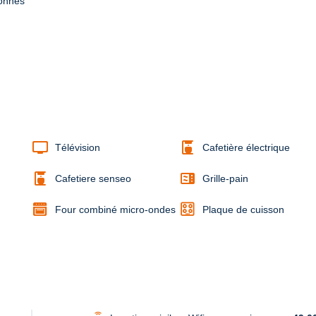
sonnes
tv
coffee_maker
Télévision
Cafetière électrique
coffee_maker
microwave
Cafetiere senseo
Grille-pain
Four combiné micro-ondes
Plaque de cuisson