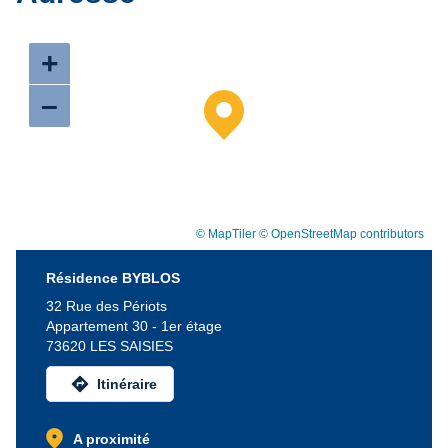
+
–
© MapTiler
© OpenStreetMap contributors
Résidence BYBLOS
32 Rue des Périots
Appartement 30 - 1er étage
73620 LES SAISIES
directions
Itinéraire
location_on
A proximité