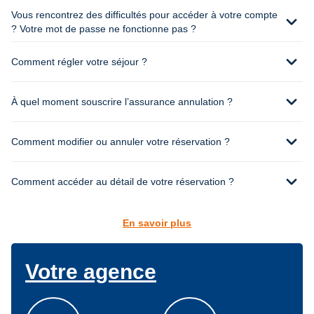
Vous rencontrez des difficultés pour accéder à votre compte
expand_more
? Votre mot de passe ne fonctionne pas ?
expand_more
Comment régler votre séjour ?
expand_more
À quel moment souscrire l’assurance annulation ?
expand_more
Comment modifier ou annuler votre réservation ?
expand_more
Comment accéder au détail de votre réservation ?
En savoir plus
Votre agence