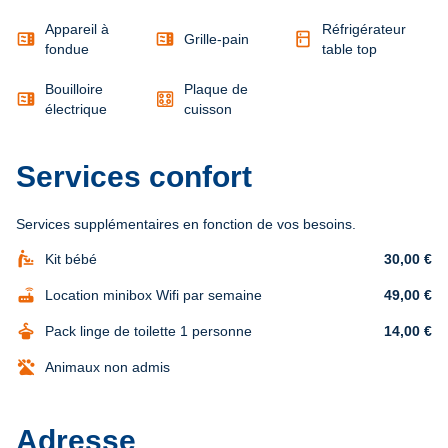
Appareil à
Réfrigérateur
microwave
microwave
kitchen
Grille-pain
fondue
table top
Bouilloire
Plaque de
microwave
électrique
cuisson
Services confort
Services supplémentaires en fonction de vos besoins.
baby_changing_station
Kit bébé
30,00 €
router
Location minibox Wifi par semaine
49,00 €
dry_cleaning
Pack linge de toilette 1 personne
14,00 €
Animaux non admis
Adresse