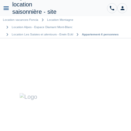
phone
person
CO
Menu
chevron_right
Location vacances Foncia
Location Montagne
chevron_right
Location Alpes - Espace Diamant Mont-Blanc
chevron_right
chevron_right
Location Les Saisies et alentours - Erwin Eckl
Appartement 4 personnes