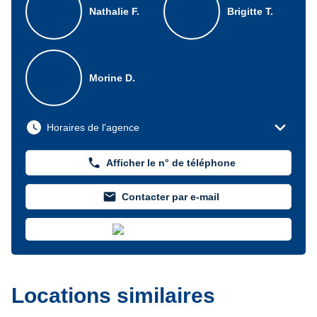
Nathalie F.
Brigitte T.
Morine D.
expand_more
watch_later
Horaires de l'agence
phone
Afficher le n° de téléphone
mail
Contacter par e-mail
Locations similaires