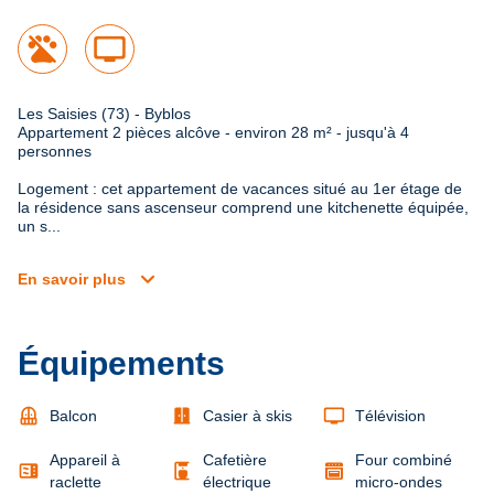
tv
Les Saisies (73) - Byblos

Appartement 2 pièces alcôve - environ 28 m² - jusqu'à 4 
personnes
Logement : cet appartement de vacances situé au 1er étage de 
la résidence sans ascenseur comprend une kitchenette équipée, 
un s...
expand_more
En savoir plus
Équipements
balcony
door_sliding
tv
Balcon
Casier à skis
Télévision
Appareil à
Cafetière
Four combiné
microwave
coffee_maker
raclette
électrique
micro-ondes