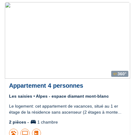
Précédent
Suivant
360°
360
Appartement 4 personnes
Les saisies • Alpes - espace diamant mont-blanc
Le logement: cet appartement de vacances, situé au 1 er
étage de la résidence sans ascenseur (2 étages à monte...
king_bed
2 pièces -
1 chambre
tv