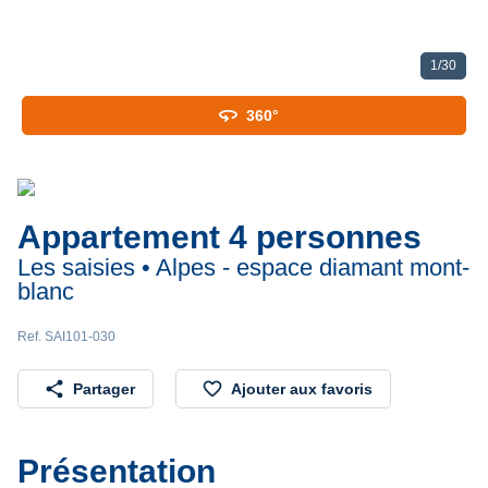
1
/
30
360
360°
Appartement 4 personnes
Les saisies • Alpes - espace diamant mont-
blanc
Ref. SAI101-030
share
favorite_border
Partager
Ajouter aux favoris
Présentation