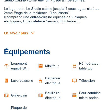
Studio Cabine - 24m² environ - jusqu'à 4 personnes.
Le logement : Le Studio cabine jusqu'à 4 couchages, situé au 
2eme Étage de la résidence  "Les Issarts".

Il comprend une entrée/cuisine équipée de 2 plaques 
électriques,d'une cafetière Senseo, d'un lave-v...
expand_more
En savoir plus
Équipements
Logement
Réfrigérateur
wifi
kitchen
Mini four
équipé Wifi
table top
Barbecue
outdoor_grill
tv
Lave-vaisselle
Télévision
électrique
Bouilloire
Four combiné
microwave
microwave
Grille-pain
électrique
micro-ondes
Plaque de