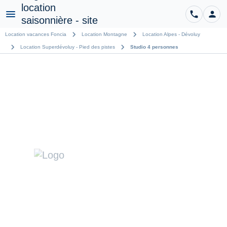
phone
person
CO
Menu
chevron_right
chevron_right
Location vacances Foncia
Location Montagne
Location Alpes - Dévoluy
chevron_right
chevron_right
Location Superdévoluy - Pied des pistes
Studio 4 personnes