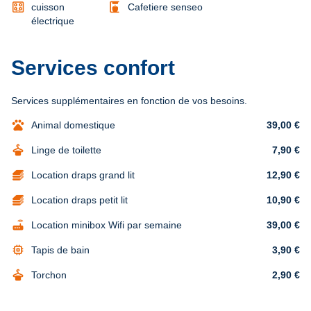
coffee_maker
cuisson
Cafetiere senseo
électrique
Services confort
Services supplémentaires en fonction de vos besoins.
pets
Animal domestique
39,00 €
dry_cleaning
Linge de toilette
7,90 €
Location draps grand lit
12,90 €
Location draps petit lit
10,90 €
router
Location minibox Wifi par semaine
39,00 €
memory
Tapis de bain
3,90 €
dry_cleaning
Torchon
2,90 €