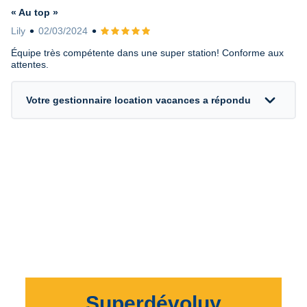
« Au top »
Lily
02/03/2024
Avis 5 sur 5
Équipe très compétente dans une super station! Conforme aux
attentes.
expand_more
Votre gestionnaire location vacances a répondu
Superdévoluy