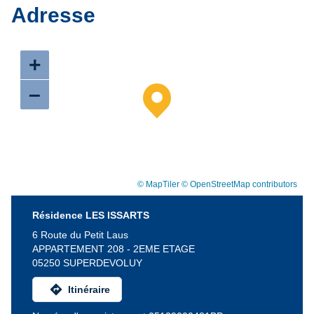
Adresse
+
–
© MapTiler
© OpenStreetMap contributors
Résidence LES ISSARTS
6 Route du Petit Laus
APPARTEMENT 208 - 2EME ETAGE
05250 SUPERDEVOLUY
directions
Itinéraire