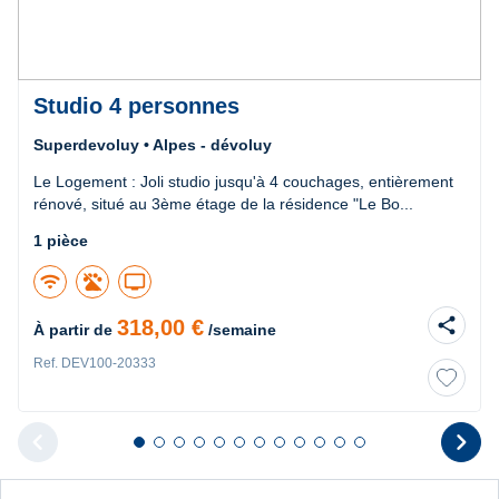
Studio 4 personnes
Superdevoluy • Alpes - dévoluy
Le Logement : Joli studio jusqu'à 4 couchages, entièrement
rénové, situé au 3ème étage de la résidence "Le Bo...
1 pièce
wifi
tv
share
318,00 €
À partir de
/semaine
Ref. DEV100-20333
chevron_left
chevron_right
Diapositive 1 sur 12
Diapositive 2 sur 12
Diapositive 3 sur 12
Diapositive 4 sur 12
Diapositive 5 sur 12
Diapositive 6 sur 12
Diapositive 7 sur 12
Diapositive 8 sur 12
Diapositive 9 sur 12
Diapositive 10 sur 12
Diapositive 11 sur 12
Diapositive 12 sur 1
Diapositive pr
D