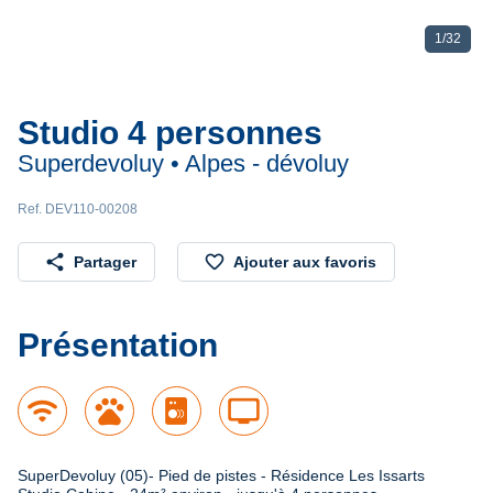
1
/
32
Studio 4 personnes
Superdevoluy • Alpes - dévoluy
Ref. DEV110-00208
share
favorite_border
Partager
Ajouter aux favoris
Présentation
wifi
pets
tv
SuperDevoluy (05)- Pied de pistes - Résidence Les Issarts
