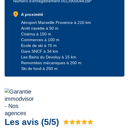
Numéro d'enregistrement 05139000481BP
location_on
A proximité
Aéroport Marseille Provence à 216 km
Arrêt navette à 50 m
Cinéma à 150 m
Commerces à 100 m
Ecole de ski à 70 m
Gare SNCF à 34 km
Les Bains du Devoluy à 15 km
Remontées mécaniques à 200 m
Ski de fond à 250 m
Les avis (5/5)
Avis 5 sur 5