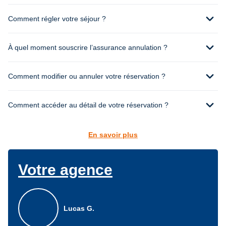
expand_more
Comment régler votre séjour ?
expand_more
À quel moment souscrire l’assurance annulation ?
expand_more
Comment modifier ou annuler votre réservation ?
expand_more
Comment accéder au détail de votre réservation ?
En savoir plus
Votre agence
Lucas G.