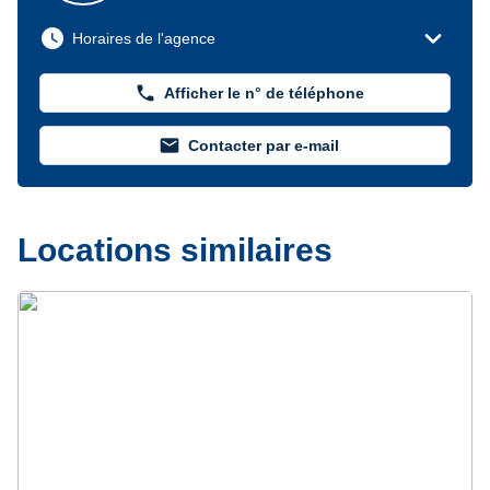
expand_more
watch_later
Horaires de l'agence
phone
Afficher le n° de téléphone
mail
Contacter par e-mail
Locations similaires
Précédent
Suivant