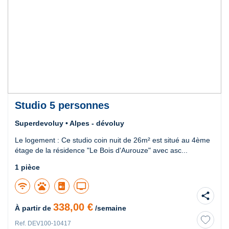
Studio 5 personnes
Superdevoluy • Alpes - dévoluy
Le logement : Ce studio coin nuit de 26m² est situé au 4ème
étage de la résidence "Le Bois d'Aurouze" avec asc...
1 pièce
wifi
pets
tv
share
338,00 €
À partir de
/semaine
Ref. DEV100-10417