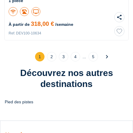
1 pièce
wifi
tv
share
318,00 €
À partir de
/semaine
Ref. DEV100-10634
chevron_right
1
2
3
4
...
5
Découvrez nos autres
destinations
Pied des pistes