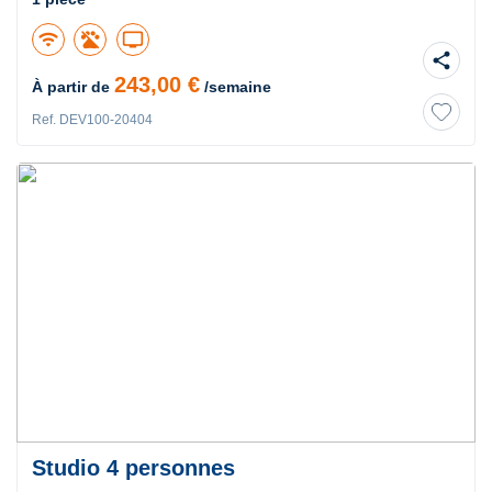
wifi
tv
share
243,00 €
À partir de
/semaine
Ref. DEV100-20404
Studio 4 personnes