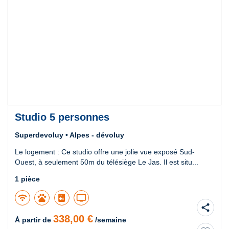
Studio 5 personnes
Superdevoluy • Alpes - dévoluy
Le logement : Ce studio offre une jolie vue exposé Sud-
Ouest, à seulement 50m du télésiège Le Jas. Il est situ...
1 pièce
wifi
pets
tv
share
338,00 €
À partir de
/semaine