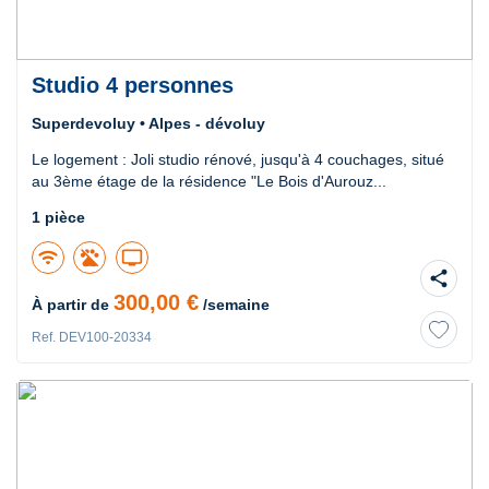
Studio 4 personnes
Superdevoluy • Alpes - dévoluy
Le logement : Joli studio rénové, jusqu'à 4 couchages, situé
au 3ème étage de la résidence "Le Bois d'Aurouz...
1 pièce
wifi
tv
share
300,00 €
À partir de
/semaine
Ref. DEV100-20334