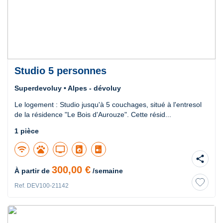
Studio 5 personnes
Superdevoluy • Alpes - dévoluy
Le logement : Studio jusqu'à 5 couchages, situé à l'entresol
de la résidence "Le Bois d'Aurouze". Cette résid...
1 pièce
wifi
pets
tv
local_laundry_service
share
300,00 €
À partir de
/semaine
Ref. DEV100-21142