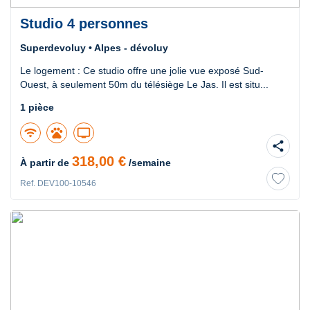
Studio 4 personnes
Superdevoluy • Alpes - dévoluy
Le logement : Ce studio offre une jolie vue exposé Sud-
Ouest, à seulement 50m du télésiège Le Jas. Il est situ...
1 pièce
wifi
pets
tv
share
318,00 €
À partir de
/semaine
Ref. DEV100-10546