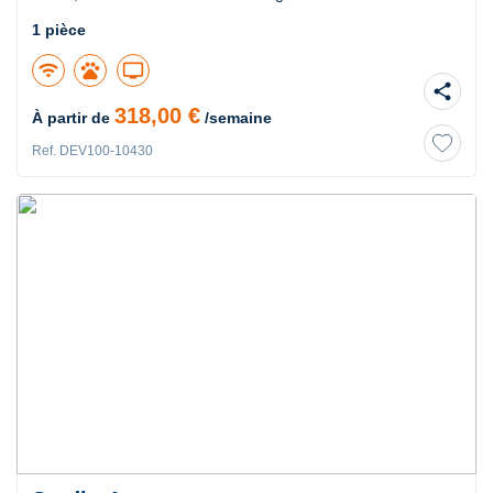
1 pièce
wifi
pets
tv
share
318,00 €
À partir de
/semaine
Ref. DEV100-10430