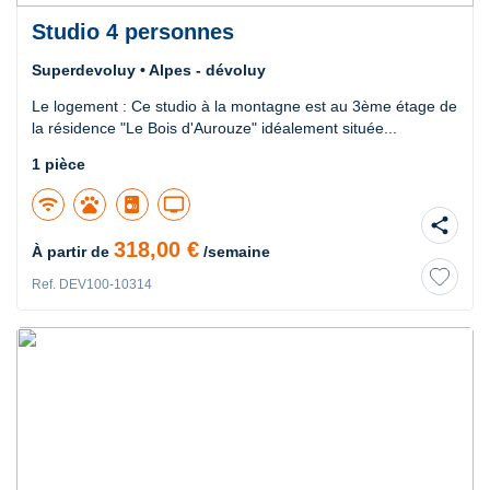
Studio 4 personnes
Superdevoluy • Alpes - dévoluy
Le logement : Ce studio à la montagne est au 3ème étage de
la résidence "Le Bois d'Aurouze" idéalement située...
1 pièce
wifi
pets
tv
share
318,00 €
À partir de
/semaine
Ref. DEV100-10314