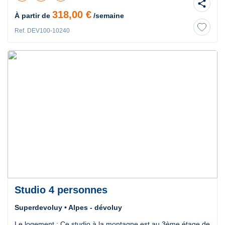
share
318,00 €
À partir de
/semaine
Ref. DEV100-10240
Studio 4 personnes
Superdevoluy • Alpes - dévoluy
Le logement : Ce studio à la montagne est au 3ème étage de