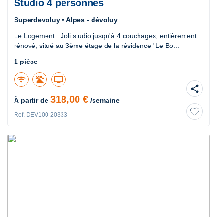
Studio 4 personnes
Superdevoluy • Alpes - dévoluy
Le Logement : Joli studio jusqu'à 4 couchages, entièrement
rénové, situé au 3ème étage de la résidence "Le Bo...
1 pièce
wifi
tv
share
318,00 €
À partir de
/semaine
Ref. DEV100-20333