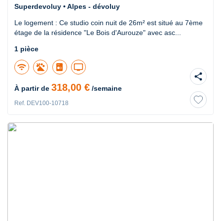
Superdevoluy • Alpes - dévoluy
Le logement : Ce studio coin nuit de 26m² est situé au 7ème
étage de la résidence "Le Bois d'Aurouze" avec asc...
1 pièce
wifi
tv
share
318,00 €
À partir de
/semaine
Ref. DEV100-10718