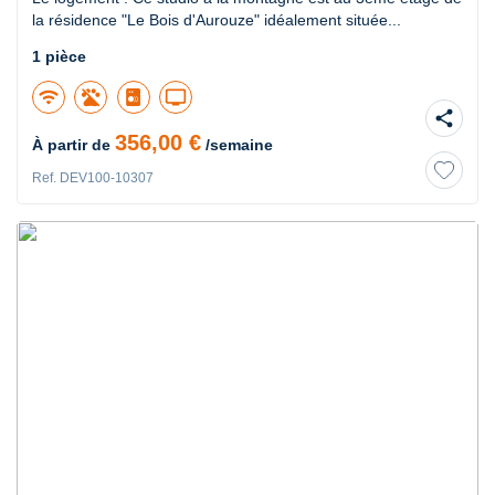
la résidence "Le Bois d'Aurouze" idéalement située...
1 pièce
wifi
tv
share
356,00 €
À partir de
/semaine
Ref. DEV100-10307