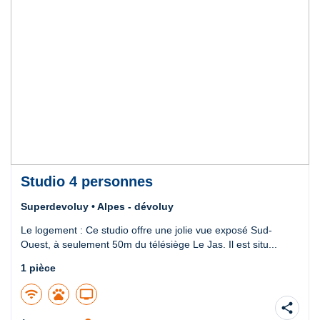
Studio 4 personnes
Superdevoluy • Alpes - dévoluy
Le logement : Ce studio offre une jolie vue exposé Sud-
Ouest, à seulement 50m du télésiège Le Jas. Il est situ...
1 pièce
wifi
pets
tv
share