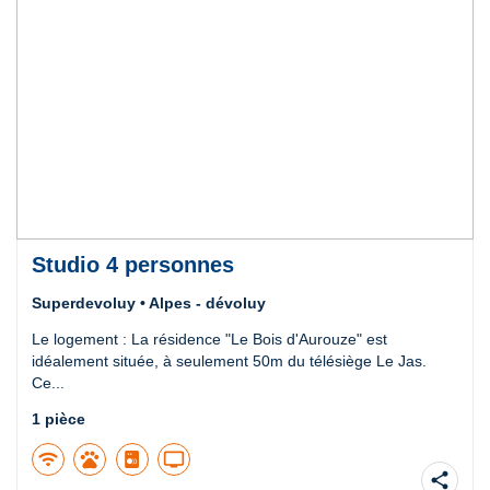
Studio 4 personnes
Superdevoluy • Alpes - dévoluy
Le logement : La résidence "Le Bois d'Aurouze" est
idéalement située, à seulement 50m du télésiège Le Jas.
Ce...
1 pièce
wifi
pets
tv
share