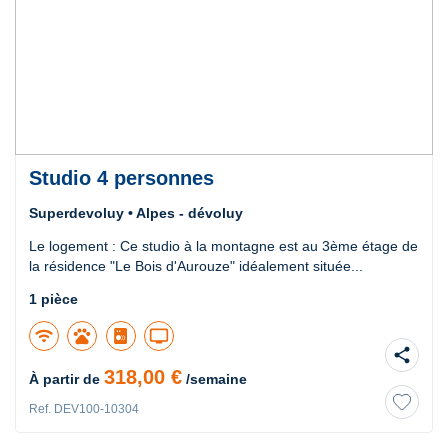
Studio 4 personnes
Superdevoluy • Alpes - dévoluy
Le logement : Ce studio à la montagne est au 3ème étage de
la résidence "Le Bois d'Aurouze" idéalement située...
1 pièce
wifi
pets
tv
share
318,00 €
À partir de
/semaine
Ref. DEV100-10304