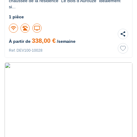
chaussée de la résidence "Le Bois d'Aurouze" idéalement
si...
1 pièce
wifi
tv
share
338,00 €
À partir de
/semaine
Ref. DEV100-10028