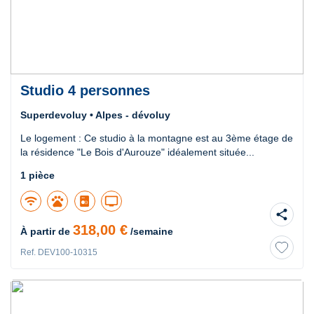
Studio 4 personnes
Superdevoluy • Alpes - dévoluy
Le logement : Ce studio à la montagne est au 3ème étage de
la résidence "Le Bois d'Aurouze" idéalement située...
1 pièce
wifi
pets
tv
share
318,00 €
À partir de
/semaine
Ref. DEV100-10315