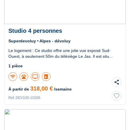
Studio 4 personnes
Superdevoluy • Alpes - dévoluy
Le logement : Ce studio offre une jolie vue exposé Sud-
Ouest, à seulement 50m du télésiège Le Jas. Il est situ...
1 pièce
wifi
pets
tv
share
318,00 €
À partir de
/semaine
Ref. DEV100-10206