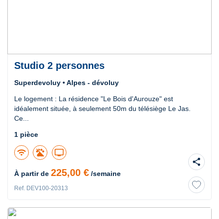
Studio 2 personnes
Superdevoluy • Alpes - dévoluy
Le logement : La résidence "Le Bois d'Aurouze" est
idéalement située, à seulement 50m du télésiège Le Jas.
Ce...
1 pièce
wifi
tv
share
225,00 €
À partir de
/semaine
Ref. DEV100-20313