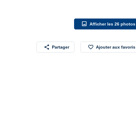
image
Afficher les 26 photos
share
favorite_border
Partager
Ajouter aux favoris

