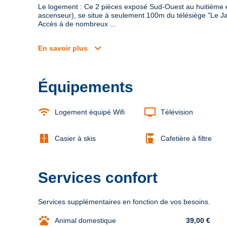
Le logement : Ce 2 pièces exposé Sud-Ouest au huitième ét
ascenseur), se situe à seulement 100m du télésiège "Le Jas
Accès à de nombreux ...
expand_more
En savoir plus
Équipements
wifi
tv
Logement équipé Wifi
Télévision
door_sliding
coffee_maker
Casier à skis
Cafetière à filtre
Services confort
Services supplémentaires en fonction de vos besoins.
pets
Animal domestique
39,00 €