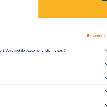
En savoir p
expan
te ? Votre mot de passe ne fonctionne pas ?
expan
expan
expan
expan