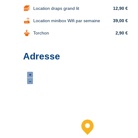
Location draps grand lit
12,90 €
router
Location minibox Wifi par semaine
39,00 €
dry_cleaning
Torchon
2,90 €
Adresse
+
–