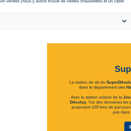
 non vérifiés (nous y avons trouvé de vieilles chaussettes et un câble
expand_more
Sup
La station de ski du
SuperDévol
dans le département des
Ha
Avec la station voisine de la
Jou
Dévoluy
, l’un des domaines les 
proposant 100 kms de parcours 
pas dans c