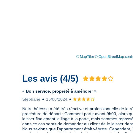
© MapTiler
© OpenStreetMap contr
Les avis (4/5)
Avis 4 sur 5
« Bon service, propreté à améliorer »
Stéphane
15/08/2024
Avis 4 sur 5
Notre hôtesse a été très réactive et professionnelle de la 
procédure de départ : Comment partir avant 9h00, alors qu
laisser finalement le linge à la porte, mais sommes repass
dans ce cas serait de demander au client de le laisser dans
Nous savions que l'appartement était vétuste. Cependant, l