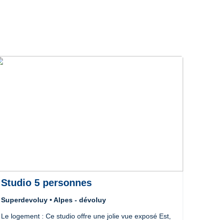
Studio 5 personnes
Stu
Superdevoluy • Alpes - dévoluy
Super
Le logement : Ce studio offre une jolie vue exposé Est,
Le log