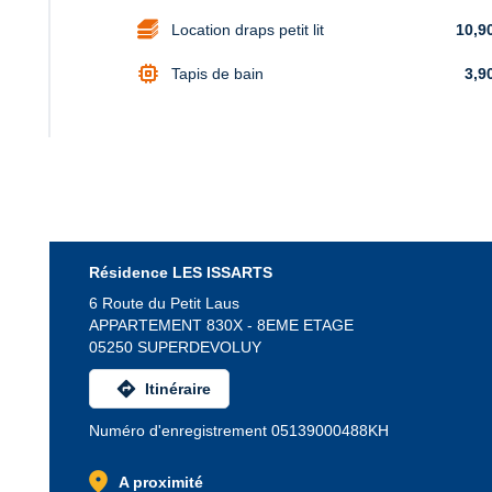
Location draps petit lit
10,9
memory
Tapis de bain
3,9
Résidence LES ISSARTS
6 Route du Petit Laus
APPARTEMENT 830X - 8EME ETAGE
05250 SUPERDEVOLUY
directions
Itinéraire
Numéro d'enregistrement 05139000488KH
location_on
A proximité