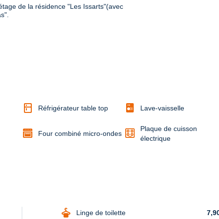
age de la résidence "Les Issarts"(avec 
". 

kitchen
Réfrigérateur table top
Lave-vaisselle
Plaque de cuisson
Four combiné micro-ondes
électrique
dry_cleaning
Linge de toilette
7,9