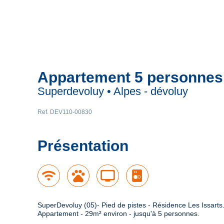
Appartement 5 personnes
Superdevoluy • Alpes - dévoluy
Ref. DEV110-00830
Présentation
wifi
pets
tv
SuperDevoluy (05)- Pied de pistes - Résidence Les Issarts.
Appartement - 29m² environ - jusqu'à 5 personnes.