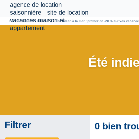
chevron_right
Location vacances Foncia
Été indien à la mer : profitez de -20 % sur vos vacanc
Été indie
Filtrer
0 bien tro