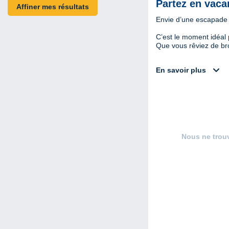
Partez en vacan
Affiner mes résultats
Envie d’une escapade 
C’est le moment idéal 
Que vous rêviez de bron
expand_more
En savoir plus
Nous ne trou