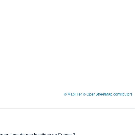
© MapTiler
© OpenStreetMap contributors
rver l’une de nos locations en France ?