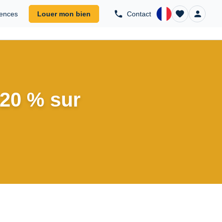
phone
favorite
person
ences
Louer mon bien
Contact
COM
 -20 % sur