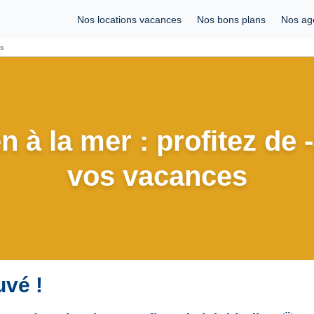
Nos locations vacances
Nos bons plans
Nos ag
es
n à la mer : profitez de
vos vacances
uvé !