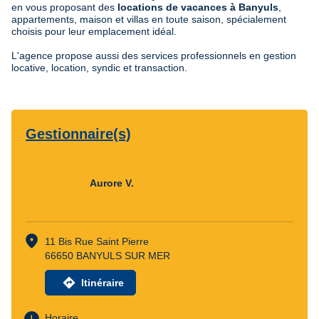
en vous proposant des
locations de vacances à Banyuls
,
appartements, maison et villas en toute saison, spécialement
choisis pour leur emplacement idéal.
L'agence propose aussi des services professionnels en gestion
locative, location, syndic et transaction.
Gestionnaire(s)
Aurore V.
location_on
11 Bis Rue Saint Pierre
66650 BANYULS SUR MER
directions
Itinéraire
watch_later
Horaire