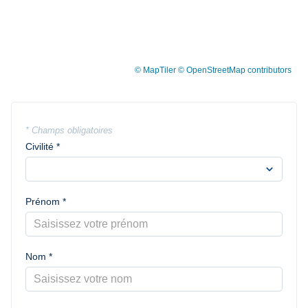
© MapTiler
© OpenStreetMap contributors
* Champs obligatoires
Civilité *
expand_more
Prénom *
Nom *