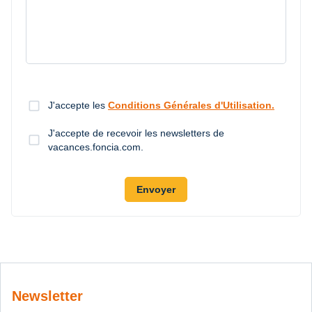
check_box_outline_blank
J'accepte les
Conditions Générales d'Utilisation.
J'accepte de recevoir les newsletters de
check_box_outline_blank
vacances.foncia.com.
Envoyer
Newsletter