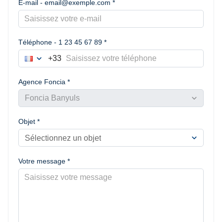
E-mail - email@exemple.com *
Téléphone - 1 23 45 67 89 *
expand_more
+33
France
Choisir le préfixe du numéro de téléphone
Agence Foncia *
expand_more
Foncia Banyuls
Objet *
expand_more
Sélectionnez un objet
Votre message *