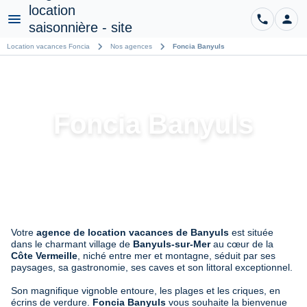
phone
person
CO
Menu
chevron_right
chevron_right
Location vacances Foncia
Nos agences
Foncia Banyuls
Foncia Banyuls
Votre
agence de location vacances de Banyuls
est située
dans le charmant village de
Banyuls-sur-Mer
au cœur de la
Côte Vermeille
, niché entre mer et montagne, séduit par ses
paysages, sa gastronomie, ses caves et son littoral exceptionnel.
Son magnifique vignoble entoure, les plages et les criques, en
écrins de verdure.
Foncia Banyuls
vous souhaite la bienvenue