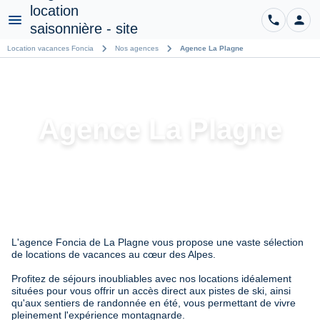
phone
person
CO
Menu
chevron_right
chevron_right
Location vacances Foncia
Nos agences
Agence La Plagne
Agence La Plagne
L'agence Foncia de La Plagne vous propose une vaste sélection
de locations de vacances au cœur des Alpes.
Profitez de séjours inoubliables avec nos locations idéalement
situées pour vous offrir un accès direct aux pistes de ski, ainsi
qu'aux sentiers de randonnée en été, vous permettant de vivre
pleinement l'expérience montagnarde.