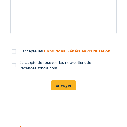
check_box_outline_blank
J'accepte les
Conditions Générales d'Utilisation.
J'accepte de recevoir les newsletters de
check_box_outline_blank
vacances.foncia.com.
Envoyer