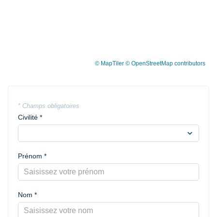
© MapTiler
© OpenStreetMap contributors
* Champs obligatoires
Civilité *
expand_more
Prénom *
Nom *