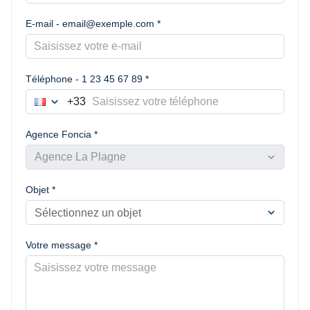
E-mail - email@exemple.com *
Téléphone - 1 23 45 67 89 *
expand_more
+33
France
Choisir le préfixe du numéro de téléphone
Agence Foncia *
expand_more
Agence La Plagne
Objet *
expand_more
Sélectionnez un objet
Votre message *