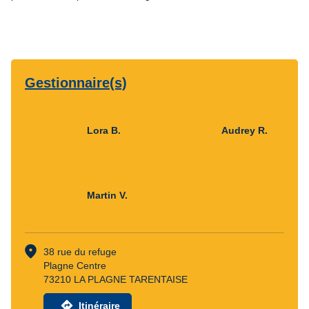
Gestionnaire(s)
Lora B.
Audrey R.
Martin V.
location_on
38 rue du refuge
Plagne Centre
73210 LA PLAGNE TARENTAISE
directions
Itinéraire