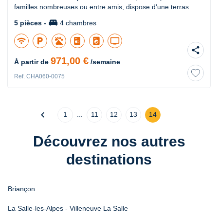
familles nombreuses ou entre amis, dispose d'une terras...
king_bed
5 pièces -
4 chambres
wifi
local_parking
local_laundry_service
tv
share
971,00 €
À partir de
/semaine
Ref. CHA060-0075
chevron_left
1
...
11
12
13
14
Découvrez nos autres
destinations
Briançon
La Salle-les-Alpes - Villeneuve La Salle