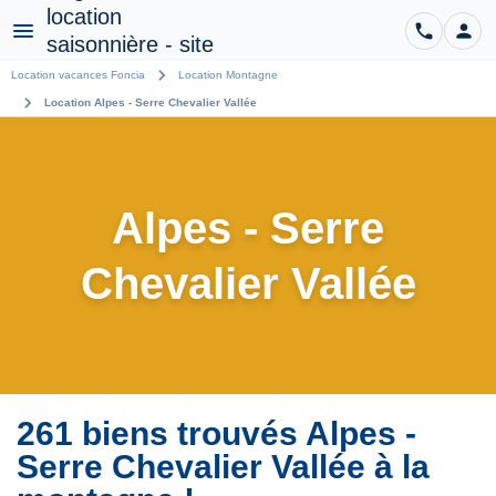
phone
person
CO
Menu
chevron_right
Location vacances Foncia
Location Montagne
chevron_right
Location Alpes - Serre Chevalier Vallée
Alpes - Serre
Chevalier Vallée
261 biens trouvés Alpes -
Serre Chevalier Vallée à la