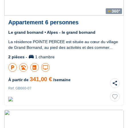
360°
360
Appartement 6 personnes
Le grand bornand • Alpes - le grand bornand
La résidence POINTE PERCEE est située au cœur du village
de Grand Bornand, au pied des activités et des commer...
king_bed
2 pièces -
1 chambre
local_parking
tv
341,00 €
À partir de
/semaine
share
Ref. GB660-07