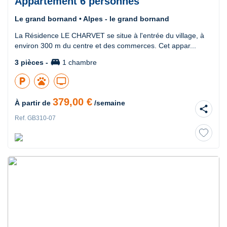
Appartement 6 personnes
Le grand bornand • Alpes - le grand bornand
La Résidence LE CHARVET se situe à l'entrée du village, à
environ 300 m du centre et des commerces. Cet appar...
king_bed
3 pièces -
1 chambre
local_parking
pets
tv
379,00 €
À partir de
/semaine
share
Ref. GB310-07