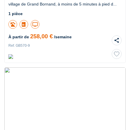
village de Grand Bornand, à moins de 5 minutes à pied d...
1 pièce
tv
258,00 €
À partir de
/semaine
share
Ref. GB570-9