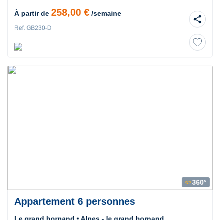
258,00 €
À partir de
/semaine
share
Ref. GB230-D
360°
360
Appartement 6 personnes
Le grand bornand • Alpes - le grand bornand