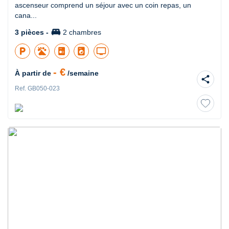
ascenseur comprend un séjour avec un coin repas, un
cana...
king_bed
3 pièces -
2 chambres
local_parking
local_laundry_service
tv
- €
À partir de
/semaine
share
Ref. GB050-023