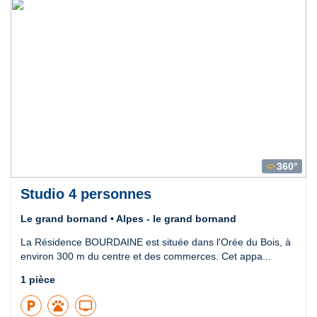
360°
360
Studio 4 personnes
Le grand bornand • Alpes - le grand bornand
La Résidence BOURDAINE est située dans l'Orée du Bois, à
environ 300 m du centre et des commerces. Cet appa...
1 pièce
local_parking
pets
tv