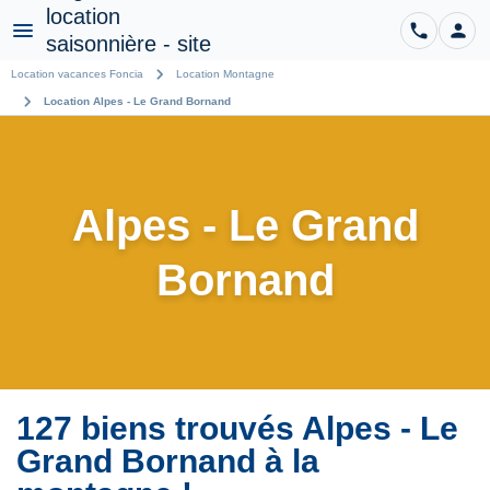
phone
person
CO
Menu
chevron_right
Location vacances Foncia
Location Montagne
chevron_right
Location Alpes - Le Grand Bornand
Alpes - Le Grand
Bornand
127 biens trouvés Alpes - Le
Grand Bornand à la