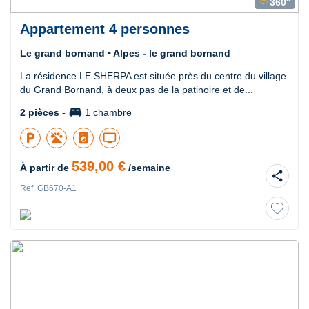
360°
360
Appartement 4 personnes
Le grand bornand • Alpes - le grand bornand
La résidence LE SHERPA est située près du centre du village
du Grand Bornand, à deux pas de la patinoire et de...
king_bed
2 pièces -
1 chambre
local_parking
local_laundry_service
tv
539,00 €
À partir de
/semaine
share
Ref. GB670-A1