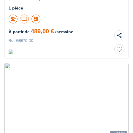
1 pièce
tv
489,00 €
À partir de
/semaine
share
Ref. GB670-D0