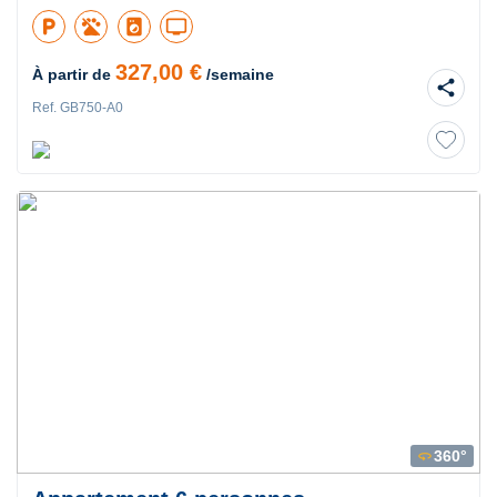
local_parking
local_laundry_service
tv
327,00 €
À partir de
/semaine
share
Ref. GB750-A0
360°
360