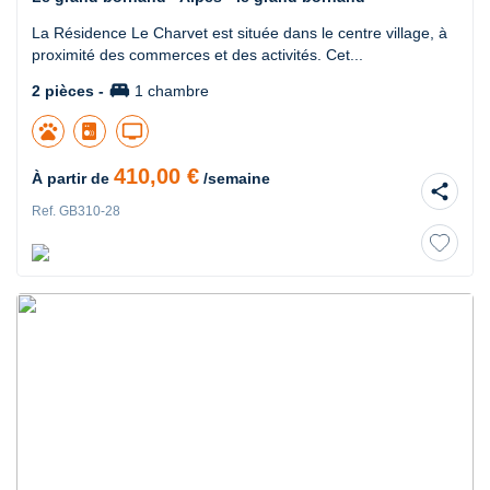
La Résidence Le Charvet est située dans le centre village, à
proximité des commerces et des activités. Cet...
king_bed
2 pièces -
1 chambre
pets
tv
410,00 €
À partir de
/semaine
share
Ref. GB310-28