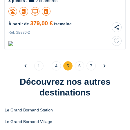
king_bed
3 pièces -
2 chambres
tv
local_laundry_service
379,00 €
À partir de
/semaine
share
Ref. GB880-2
chevron_left
chevron_right
1
...
4
5
6
7
Découvrez nos autres
destinations
Le Grand Bornand Station
Le Grand Bornand Village