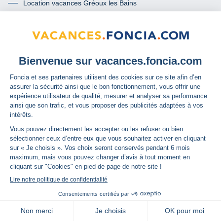
Location vacances Gréoux les Bains
Location vacances Le Monêtier les Bains
À propos
Qui sommes-nous ?
GSI by Foncia
L'assurance
Les services confort
Les services glisse
Mini box wifi nomade
Moyens de paiement acceptés
Avis clients par Immodvisor
Les états des lieux dématérialisés
Offre pour tous
Offre réservée aux clients Foncia
Termes et conditions de l’offre « mon passeport conformité »
map
Carte