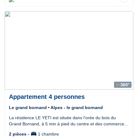
360°
360
Appartement 4 personnes
Le grand bornand • Alpes - le grand bornand
La résidence LE YETI est située dans l'orée du bois du
Grand Bornand, à 5 min à pied du centre et des commerce...
king_bed
2 pièces -
1 chambre