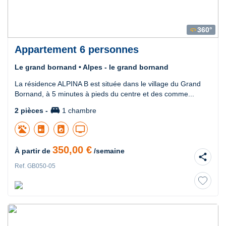
360°
360
Appartement 6 personnes
Le grand bornand • Alpes - le grand bornand
La résidence ALPINA B est située dans le village du Grand
Bornand, à 5 minutes à pieds du centre et des comme...
king_bed
2 pièces -
1 chambre
local_laundry_service
tv
350,00 €
À partir de
/semaine
share
Ref. GB050-05