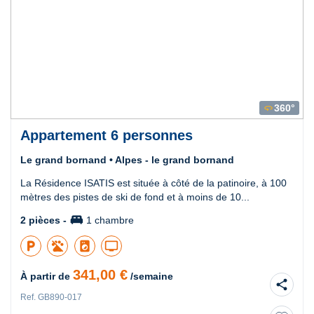
360°
360
Appartement 6 personnes
Le grand bornand • Alpes - le grand bornand
La Résidence ISATIS est située à côté de la patinoire, à 100
mètres des pistes de ski de fond et à moins de 10...
king_bed
2 pièces -
1 chambre
local_parking
local_laundry_service
tv
341,00 €
À partir de
/semaine
share
Ref. GB890-017