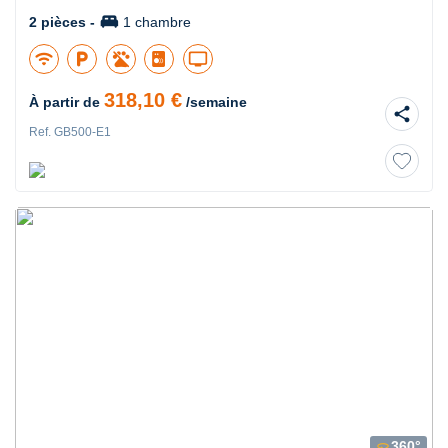
king_bed
2 pièces -
1 chambre
wifi
local_parking
tv
318,10 €
À partir de
/semaine
share
Ref. GB500-E1
360°
360