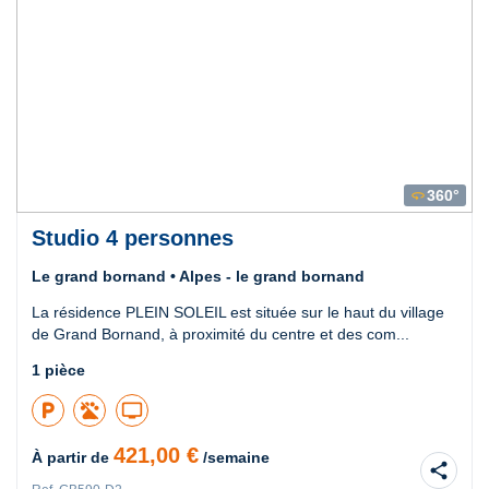
360°
360
Studio 4 personnes
Le grand bornand • Alpes - le grand bornand
La résidence PLEIN SOLEIL est située sur le haut du village
de Grand Bornand, à proximité du centre et des com...
1 pièce
local_parking
tv
421,00 €
À partir de
/semaine
share