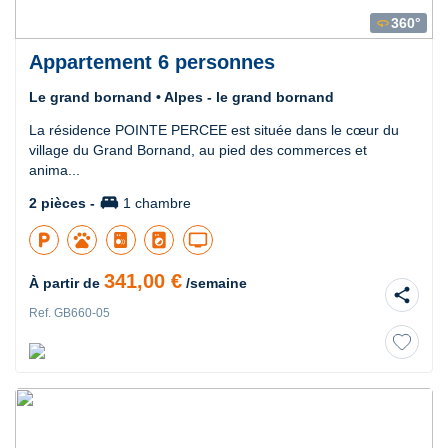
360°
360
Appartement 6 personnes
Le grand bornand • Alpes - le grand bornand
La résidence POINTE PERCEE est située dans le cœur du
village du Grand Bornand, au pied des commerces et
anima...
king_bed
2 pièces -
1 chambre
local_parking
pets
local_laundry_service
tv
341,00 €
À partir de
/semaine
share
Ref. GB660-05