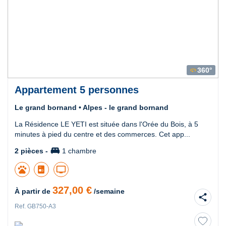
360°
360
Appartement 5 personnes
Le grand bornand • Alpes - le grand bornand
La Résidence LE YETI est située dans l'Orée du Bois, à 5
minutes à pied du centre et des commerces. Cet app...
king_bed
2 pièces -
1 chambre
pets
tv
327,00 €
À partir de
/semaine
share
Ref. GB750-A3