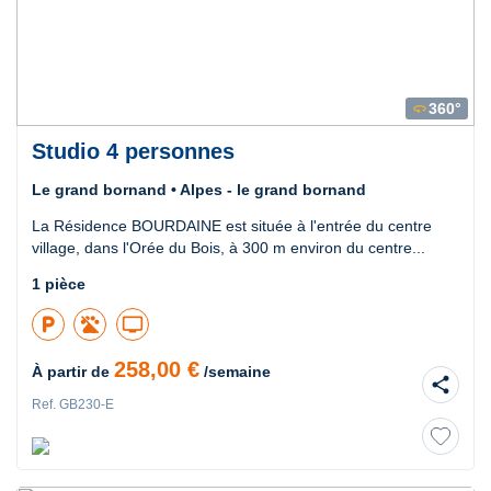
360°
360
Studio 4 personnes
Le grand bornand • Alpes - le grand bornand
La Résidence BOURDAINE est située à l'entrée du centre
village, dans l'Orée du Bois, à 300 m environ du centre...
1 pièce
local_parking
tv
258,00 €
À partir de
/semaine
share
Ref. GB230-E