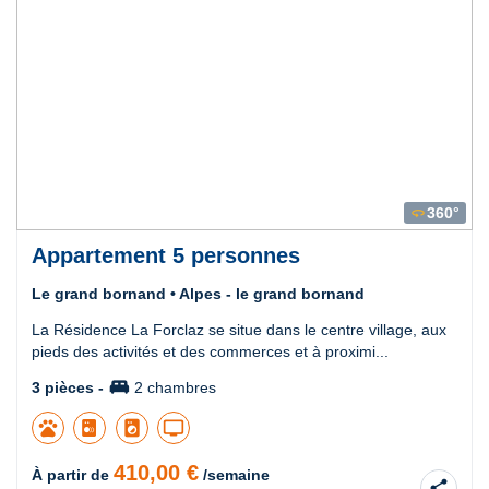
360°
360
Appartement 5 personnes
Le grand bornand • Alpes - le grand bornand
La Résidence La Forclaz se situe dans le centre village, aux
pieds des activités et des commerces et à proximi...
king_bed
3 pièces -
2 chambres
pets
local_laundry_service
tv
410,00 €
À partir de
/semaine
share