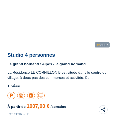
360°
360
Studio 4 personnes
Le grand bornand • Alpes - le grand bornand
La Résidence LE CORNILLON B est située dans le centre du
village, à deux pas des commerces et activités. Ce...
1 pièce
local_parking
tv
1007,00 €
À partir de
/semaine
share
Ref. GB360-011