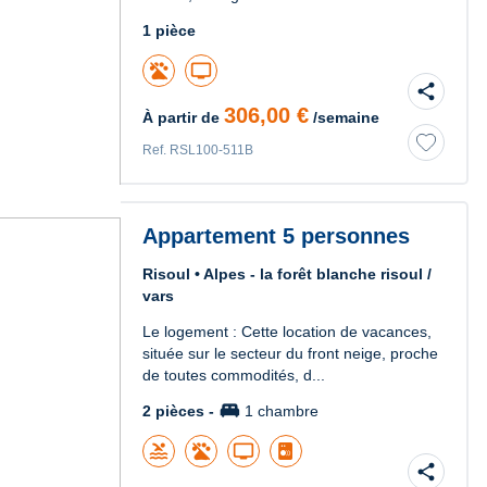
1 pièce
tv
share
306,00 €
À partir de
/semaine
Ref. RSL100-511B
Appartement 5 personnes
Risoul • Alpes - la forêt blanche risoul /
vars
Le logement : Cette location de vacances,
située sur le secteur du front neige, proche
de toutes commodités, d...
king_bed
2 pièces -
1 chambre
pool
tv
share