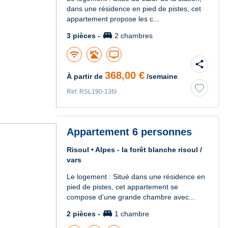
dans une résidence en pied de pistes, cet
appartement propose les c...
king_bed
3 pièces -
2 chambres
wifi
tv
share
368,00 €
À partir de
/semaine
Ref. RSL190-136I
Appartement 6 personnes
Risoul • Alpes - la forêt blanche risoul /
vars
Le logement : Situé dans une résidence en
pied de pistes, cet appartement se
compose d’une grande chambre avec...
king_bed
2 pièces -
1 chambre