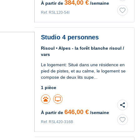
384,00 €
À partir de
/semaine
Ref. RSL120-54I
Studio 4 personnes
Risoul • Alpes - la forêt blanche risoul /
vars
Le logement: Situé dans une résidence en
pied de pistes, et au calme, le logement se
compose de deux lits supe...
1 pièce
pets
tv
share
646,00 €
À partir de
/semaine
Ref. RSL420-316B