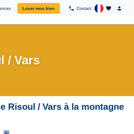
phone
favorite
person
ences
Louer mon bien
Contact
COM
l / Vars
e Risoul / Vars à la montagne
+