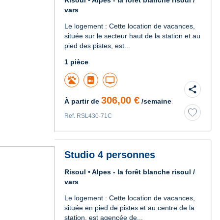
Risoul • Alpes - la forêt blanche risoul /
vars
Le logement : Cette location de vacances,
située sur le secteur haut de la station et au
pied des pistes, est...
1 pièce
tv
share
306,00 €
À partir de
/semaine
Ref. RSL430-71C
Studio 4 personnes
Risoul • Alpes - la forêt blanche risoul /
vars
Le logement : Cette location de vacances,
située en pied de pistes et au centre de la
station, est agencée de...