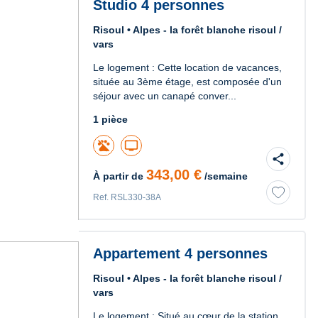
Studio 4 personnes
Risoul • Alpes - la forêt blanche risoul /
vars
Le logement : Cette location de vacances,
située au 3ème étage, est composée d'un
séjour avec un canapé conver...
1 pièce
tv
share
343,00 €
À partir de
/semaine
Ref. RSL330-38A
Appartement 4 personnes
Risoul • Alpes - la forêt blanche risoul /
vars
Le logement : Situé au cœur de la station,