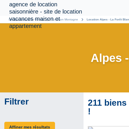
chevron_right
chevron_right
Location vacances Foncia
Location Montagne
Location Alpes - La Forêt Blan
Alpes -
Filtrer
211 biens
!
Affiner mes résultats