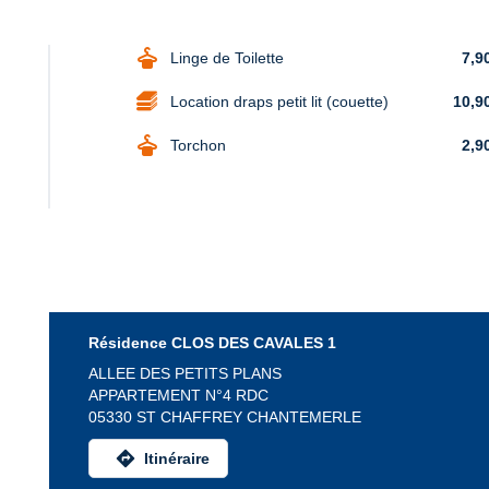
dry_cleaning
Linge de Toilette
7,9
Location draps petit lit (couette)
10,9
dry_cleaning
Torchon
2,9
Résidence CLOS DES CAVALES 1
ALLEE DES PETITS PLANS
APPARTEMENT N°4 RDC
05330 ST CHAFFREY CHANTEMERLE
directions
Itinéraire