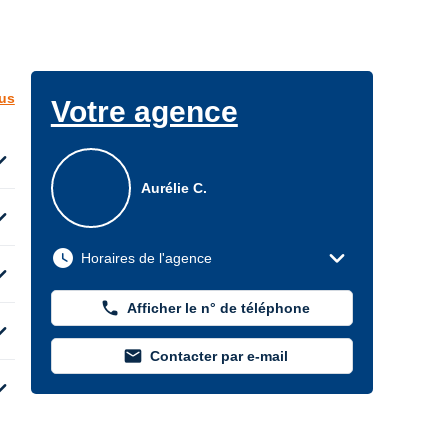
lus
Votre agence
d_more
Aurélie C.
d_more
expand_more
watch_later
Horaires de l'agence
d_more
phone
Afficher le n° de téléphone
d_more
mail
Contacter par e-mail
d_more