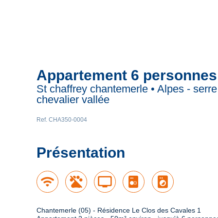
Appartement 6 personnes
St chaffrey chantemerle • Alpes - serre
chevalier vallée
Ref. CHA350-0004
Présentation
wifi
tv
local_laundry_service
Chantemerle (05) - Résidence Le Clos des Cavales 1
