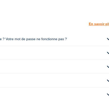
En savoir p
expan
te ? Votre mot de passe ne fonctionne pas ?
expan
expan
expan
expan