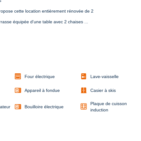
s
ropose cette location entièrement rénovée de 2 
rasse équipée d'une table avec 2 chaises ...
Four électrique
Lave-vaisselle
microwave
door_sliding
Appareil à fondue
Casier à skis
Plaque de cuisson
microwave
lateur
Bouilloire électrique
induction