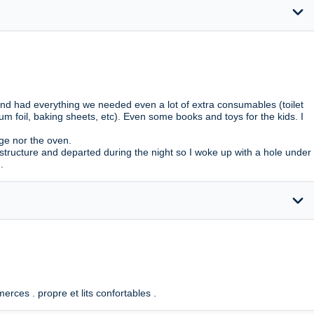
expand_more
and had everything we needed even a lot of extra consumables (toilet
um foil, baking sheets, etc). Even some books and toys for the kids. I
ge nor the oven.
structure and departed during the night so I woke up with a hole under
.
expand_more
ces . propre et lits confortables .