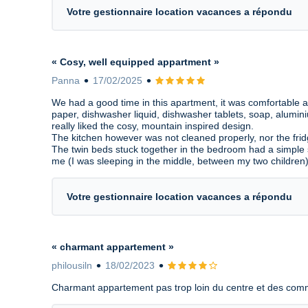
Votre gestionnaire location vacances a répondu
« Cosy, well equipped appartment »
Panna
17/02/2025
Avis 5 sur 5
We had a good time in this apartment, it was comfortable 
paper, dishwasher liquid, dishwasher tablets, soap, alumini
really liked the cosy, mountain inspired design.
The kitchen however was not cleaned properly, nor the frid
The twin beds stuck together in the bedroom had a simple 
me (I was sleeping in the middle, between my two children)
Votre gestionnaire location vacances a répondu
« charmant appartement »
philousiln
18/02/2023
Avis 4 sur 5
Charmant appartement pas trop loin du centre et des commer