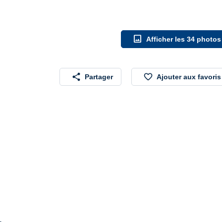
image
Afficher les 34 photos
share
favorite_border
Partager
Ajouter aux favoris