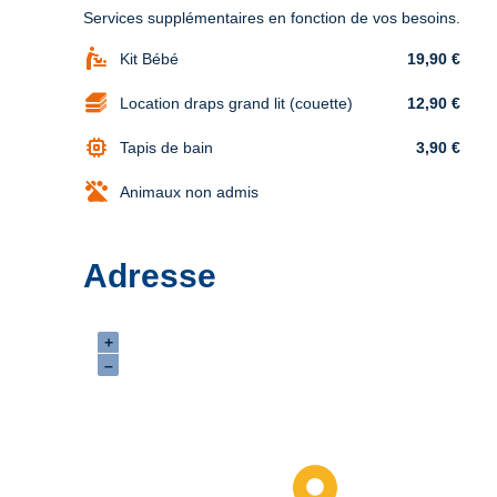
Services supplémentaires en fonction de vos besoins.
baby_changing_station
Kit Bébé
19,90 €
Location draps grand lit (couette)
12,90 €
memory
Tapis de bain
3,90 €
Animaux non admis
Adresse
+
–