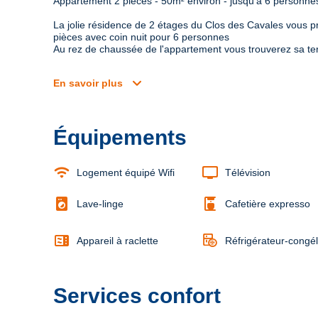
Appartement 2 pièces - 50m² environ - jusqu'à 6 personne
La jolie résidence de 2 étages du Clos des Cavales vous p
pièces avec coin nuit pour 6 personnes

Au rez de chaussée de l'appartement vous trouverez sa ter
expand_more
En savoir plus
Équipements
wifi
tv
Logement équipé Wifi
Télévision
local_laundry_service
coffee_maker
Lave-linge
Cafetière expresso
microwave
Appareil à raclette
Réfrigérateur-congé
Services confort