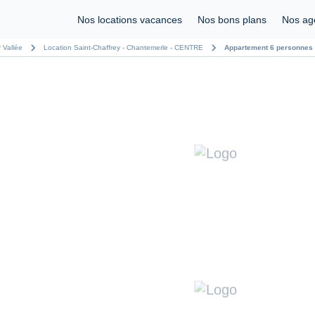
Nos locations vacances
Nos bons plans
Nos ag
chevron_right
chevron_right
 Vallée
Location Saint-Chaffrey - Chantemerle - CENTRE
Appartement 6 personnes