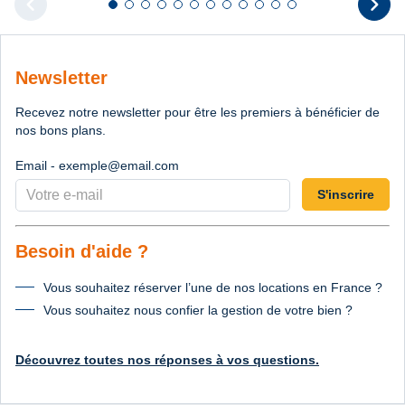
chevron_left
chevron_right
Diapositive 1 sur 12
Diapositive 2 sur 12
Diapositive 3 sur 12
Diapositive 4 sur 12
Diapositive 5 sur 12
Diapositive 6 sur 12
Diapositive 7 sur 12
Diapositive 8 sur 12
Diapositive 9 sur 12
Diapositive 10 sur 12
Diapositive 11 sur 12
Diapositive 12 sur 1
Diapositive pr
D
Newsletter
Recevez notre newsletter pour être les premiers à bénéficier de
nos bons plans.
Email - exemple@email.com
S'inscrire
Besoin d'aide ?
Vous souhaitez réserver l’une de nos locations en France ?
Vous souhaitez nous confier la gestion de votre bien ?
Découvrez toutes nos réponses à vos questions.