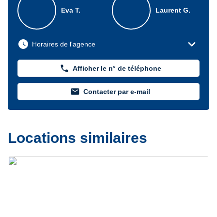
Eva T.
Laurent G.
expand_more
watch_later
Horaires de l'agence
phone
Afficher le n° de téléphone
mail
Contacter par e-mail
Locations similaires
Précédent
Suivant