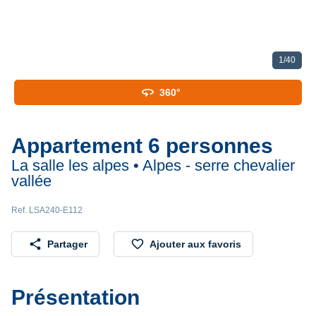
1
/
40
360
360°
Appartement 6 personnes
La salle les alpes • Alpes - serre chevalier
vallée
Ref. LSA240-E112
share
favorite_border
Partager
Ajouter aux favoris
Présentation