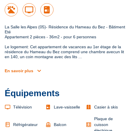
tv
La Salle les Alpes (05)- Résidence du Hameau du Bez - Bâtiment 
Eté

Appartement 2 pièces - 36m2 - pour 6 personnes
Le logement: Cet appartement de vacances au 1er étage de la 
résidence du Hameau du Bez comprend une chambre avecun lit 
en 140, un coin montagne avec des lits ...
expand_more
En savoir plus
Équipements
tv
door_sliding
Télévision
Lave-vaisselle
Casier à skis
Plaque de
kitchen
balcony
Réfrigérateur
Balcon
cuisson
électrique