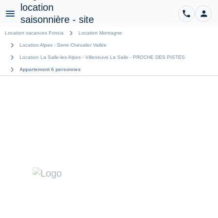
phone
person
CO
Menu
chevron_right
Location vacances Foncia
Location Montagne
chevron_right
Location Alpes - Serre Chevalier Vallée
chevron_right
Location La Salle-les-Alpes - Villeneuve La Salle - PROCHE DES PISTES
chevron_right
Appartement 6 personnes