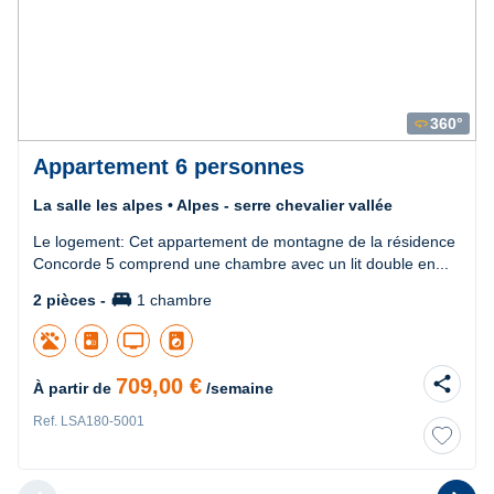
360°
360
Appartement 6 personnes
La salle les alpes • Alpes - serre chevalier vallée
Le logement: Cet appartement de montagne de la résidence
Concorde 5 comprend une chambre avec un lit double en...
king_bed
2 pièces -
1 chambre
tv
local_laundry_service
share
709,00 €
À partir de
/semaine
Ref. LSA180-5001