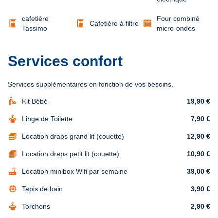
cafetière
Four combiné
coffee_maker
coffee_maker
Cafetière à filtre
Tassimo
micro-ondes
Services confort
Services supplémentaires en fonction de vos besoins.
baby_changing_station
Kit Bébé
19,90 €
dry_cleaning
Linge de Toilette
7,90 €
Location draps grand lit (couette)
12,90 €
Location draps petit lit (couette)
10,90 €
router
Location minibox Wifi par semaine
39,00 €
memory
Tapis de bain
3,90 €
dry_cleaning
Torchons
2,90 €