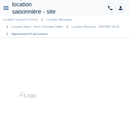
phone
person
CO
Menu
chevron_right
Location vacances Foncia
Location Montagne
chevron_right
chevron_right
Location Alpes - Serre Chevalier Vallée
Location Briançon - CENTRE VILLE
chevron_right
Appartement 6 personnes