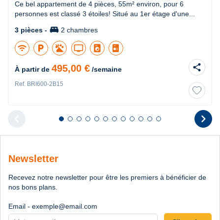
Ce bel appartement de 4 pièces, 55m² environ, pour 6
personnes est classé 3 étoiles! Situé au 1er étage d'une...
king_bed
3 pièces -
2 chambres
wifi
local_parking
tv
local_laundry_service
share
495,00 €
À partir de
/semaine
Ref. BRI600-2B15
chevron_left
chevron_right
Diapositive 1 sur 12
Diapositive 2 sur 12
Diapositive 3 sur 12
Diapositive 4 sur 12
Diapositive 5 sur 12
Diapositive 6 sur 12
Diapositive 7 sur 12
Diapositive 8 sur 12
Diapositive 9 sur 12
Diapositive 10 sur 12
Diapositive 11 sur 12
Diapositive 12 sur 1
Diapositive pr
D
Newsletter
Recevez notre newsletter pour être les premiers à bénéficier de
nos bons plans.
Email - exemple@email.com