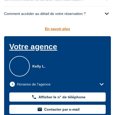
expand_more
Comment accéder au détail de votre réservation ?
En savoir plus
Votre agence
Kelly L.
expand_more
watch_later
Horaires de l'agence
phone
Afficher le n° de téléphone
mail
Contacter par e-mail