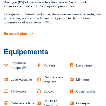
Briançon (05) - Coeur de ville - Résidence Pré du moulin F

2 pièces coin nuit - 40m² - jusqu'à 6 personnes
Le logement : Idéalement situé, dans une résidence récente, bien 
entretenue, au cœur de Briançon à proximité de nombreux 
commerces et à seulement 40...
expand_more
En savoir plus
Équipements
Logement
wifi
local_parking
local_laundry_service
Parking
Lave-linge
équipé Wifi
Réfrigérateur
kitchen
Lave-vaisselle
Mini four
table top
tv
balcony
door_sliding
Télévision
Balcon
Casier à skis
Bouilloire
coffee_maker
microwave
microwave
Cafetière à filtre
Grille-pain
électrique