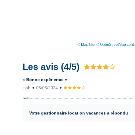
© MapTiler
© OpenStreetMap contr
Les avis (4/5)
Avis 4 sur 5
« Bonne expérience »
isab
05/03/2024
Avis 4 sur 5
ras.........................................................................................
Votre gestionnaire location vacances a répondu