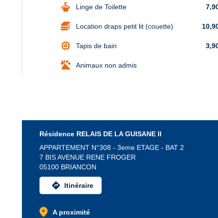
dry_cleaning
Linge de Toilette
7,9
Location draps petit lit (couette)
10,9
memory
Tapis de bain
3,9
Animaux non admis
Résidence RELAIS DE LA GUISANE II
APPARTEMENT N°308 - 3eme ETAGE - BAT 2
7 BIS AVENUE RENE FROGER
05100 BRIANCON
directions
Itinéraire
location_on
A proximité