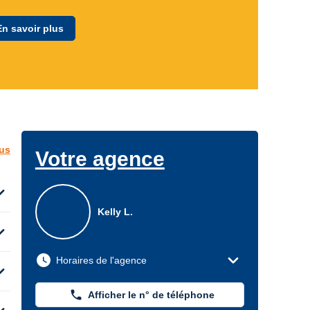
En savoir plus
lus
Votre agence
d_more
Kelly L.
d_more
expand_more
watch_later
Horaires de l'agence
d_more
phone
Afficher le n° de téléphone