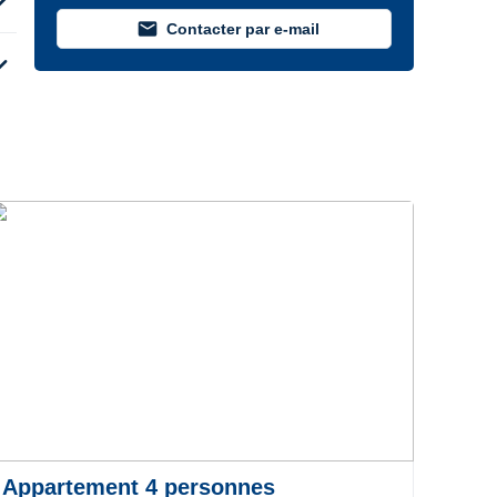
d_more
mail
Contacter par e-mail
d_more
Appartement 4 personnes
Stu