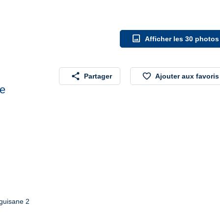
image
Afficher les 30 photos
share
favorite_border
Partager
Ajouter aux favoris
ée
guisane 2
