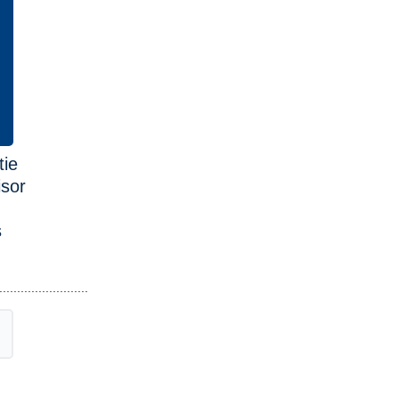
.........................