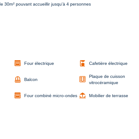
e 30m² pouvant accueillir jusqu'à 4 personnes 
coffee_maker
Four électrique
Cafetière électrique
Plaque de cuisson
balcony
Balcon
vitrocéramique
deck
Four combiné micro-ondes
Mobilier de terrasse