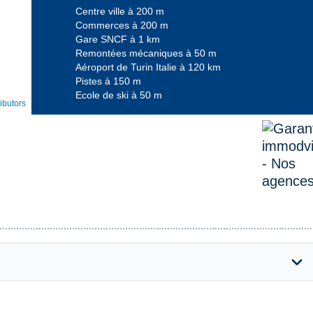
Centre ville à 200 m
Commerces à 200 m
Gare SNCF à 1 km
Remontées mécaniques à 50 m
Aéroport de Turin Italie à 120 km
Pistes à 150 m
Ecole de ski à 50 m
ibutors
...............................................................................................................
expand_more