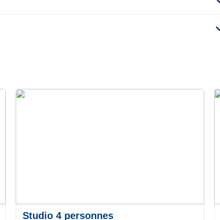
expan
expan
Studio 4 personnes