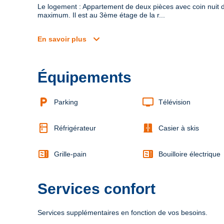
Le logement : Appartement de deux pièces avec coin nuit d
maximum. Il est au 3ème étage de la r...
expand_more
En savoir plus
Équipements
local_parking
tv
Parking
Télévision
kitchen
door_sliding
Réfrigérateur
Casier à skis
microwave
microwave
Grille-pain
Bouilloire électrique
Services confort
Services supplémentaires en fonction de vos besoins.