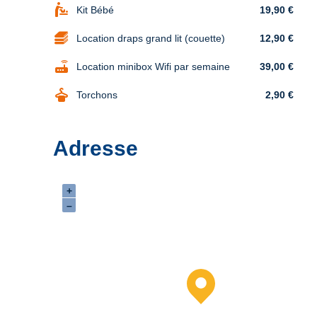
baby_changing_station
Kit Bébé
19,90 €
Location draps grand lit (couette)
12,90 €
router
Location minibox Wifi par semaine
39,00 €
dry_cleaning
Torchons
2,90 €
Adresse
+
–