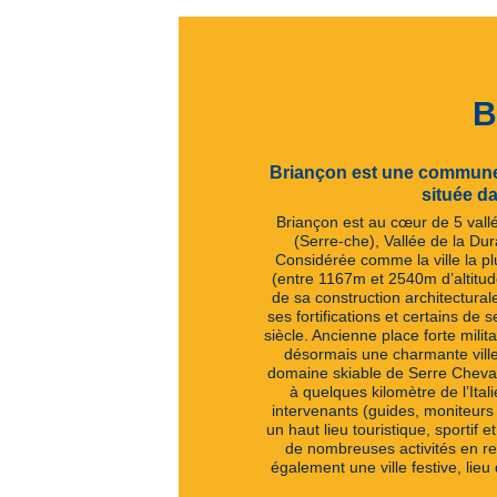
B
Briançon est une commune f
située d
Briançon est au cœur de 5 vallé
(Serre-che), Vallée de la Dur
Considérée comme la ville la p
(entre 1167m et 2540m d’altitud
de sa construction architectura
ses fortifications et certains de
siècle. Ancienne place forte milit
désormais une charmante ville 
domaine skiable de Serre Chevali
à quelques kilomètre de l’Itali
intervenants (guides, moniteurs
un haut lieu touristique, sportif 
de nombreuses activités en re
également une ville festive, lie