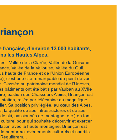
riançon
rançaise, d’environ 13 000 habitants,
ans les Hautes Alpes.
es : Vallée de la Clarée, Vallée de la Guisane
ance, Vallée de la Vallouise, Vallée du Guil.
lus haute de France et de l’Union Européenne
e), c’est une cité remarquable du point de vue
le. Classée au patrimoine mondial de l’Unesco,
 ses bâtiments ont été bâtis par Vauban au XVIIe
aire, bastion des Chasseurs Alpins, Briançon est
station, reliée par télécabine au magnifique
er. Sa position privilégiée, au cœur des Alpes,
e, la qualité de ses infrastructures et de ses
 de ski, passionnés de montagne, etc.) en font
et culturel pour qui souhaite découvrir et exercer
lation avec la haute montagne. Briançon est
u de nombreux évènements culturels et sportifs.
Régulièrem...