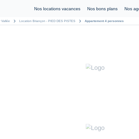
Nos locations vacances
Nos bons plans
Nos ag
chevron_right
chevron_right
 Vallée
Location Briançon - PIED DES PISTES
Appartement 4 personnes