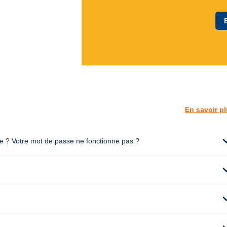
En savoir p
expan
te ? Votre mot de passe ne fonctionne pas ?
expan
expan