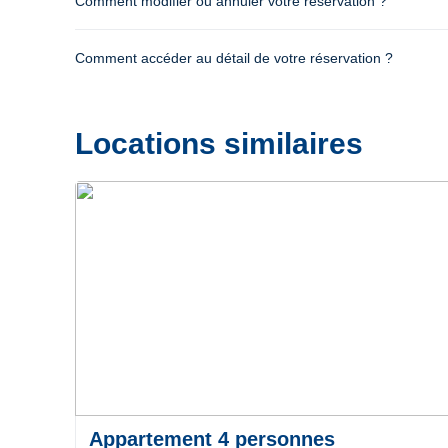
Comment modifier ou annuler votre réservation ?
Comment accéder au détail de votre réservation ?
Locations similaires
Précédent
Suivant
Appartement 4 personnes