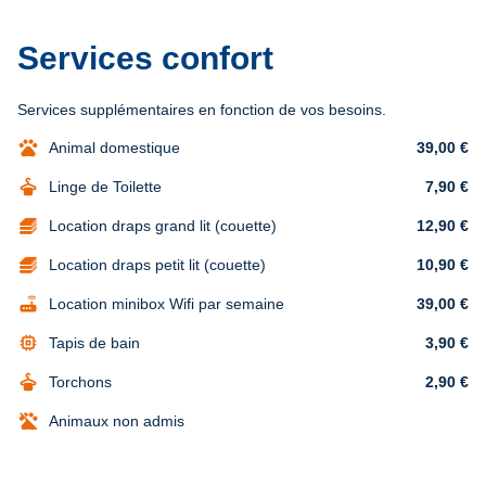
Services confort
Services supplémentaires en fonction de vos besoins.
pets
Animal domestique
39,00 €
dry_cleaning
Linge de Toilette
7,90 €
Location draps grand lit (couette)
12,90 €
Location draps petit lit (couette)
10,90 €
router
Location minibox Wifi par semaine
39,00 €
memory
Tapis de bain
3,90 €
dry_cleaning
Torchons
2,90 €
Animaux non admis