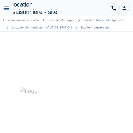
phone
person
CO
Menu
chevron_right
chevron_right
Location vacances Foncia
Location Montagne
Location Alpes - Montgenèvre
chevron_right
chevron_right
Location Montgenèvre - HAUT DE STATION
Studio 4 personnes