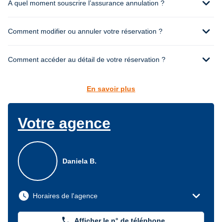
expand_more
À quel moment souscrire l’assurance annulation ?
expand_more
Comment modifier ou annuler votre réservation ?
expand_more
Comment accéder au détail de votre réservation ?
En savoir plus
Votre agence
Daniela B.
expand_more
watch_later
Horaires de l'agence
phone
Afficher le n° de téléphone