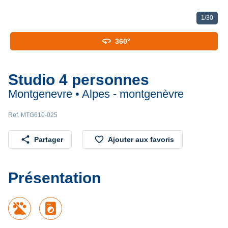
1
/
30
360
360°
Studio 4 personnes
Montgenevre • Alpes - montgenèvre
Ref. MTG610-025
share
favorite_border
Partager
Ajouter aux favoris
Présentation
local_laundry_service