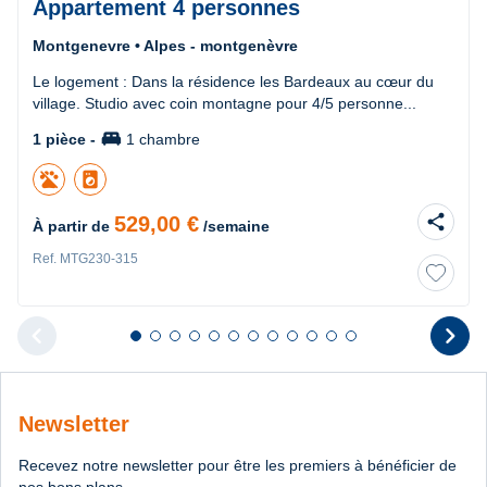
Appartement 4 personnes
Montgenevre • Alpes - montgenèvre
Le logement : Dans la résidence les Bardeaux au cœur du
village. Studio avec coin montagne pour 4/5 personne...
king_bed
1 pièce -
1 chambre
local_laundry_service
share
529,00 €
À partir de
/semaine
Ref. MTG230-315
chevron_left
chevron_right
Diapositive 1 sur 12
Diapositive 2 sur 12
Diapositive 3 sur 12
Diapositive 4 sur 12
Diapositive 5 sur 12
Diapositive 6 sur 12
Diapositive 7 sur 12
Diapositive 8 sur 12
Diapositive 9 sur 12
Diapositive 10 sur 12
Diapositive 11 sur 12
Diapositive 12 sur 1
Diapositive pr
D
Newsletter
Recevez notre newsletter pour être les premiers à bénéficier de
nos bons plans.