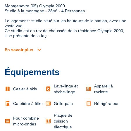
Montgenèvre (05) Olympia 2000

Studio à la montagne - 28m² - 4 Personnes
Le logement : studio situé sur les hauteurs de la station, avec une 
vaste vue.

Ce studio est en rez de chaussée de la résidence Olympia 2000, 
il se présente de la faç...
expand_more
En savoir plus
Équipements
Lave-linge et
Appareil à
door_sliding
local_laundry_service
microwave
Casier à skis
sèche-linge
raclette
coffee_maker
microwave
kitchen
Cafetière à filtre
Grille-pain
Réfrigérateur
Plaque de
Four combiné
cuisson
micro-ondes
électrique