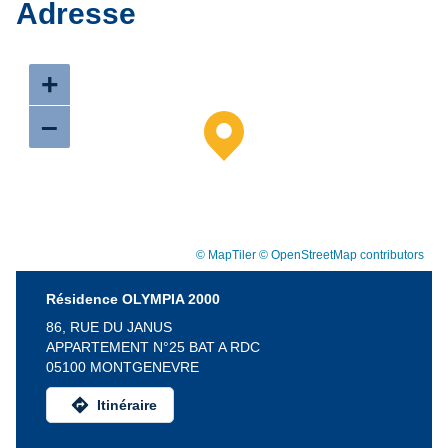
Adresse
+
–
© MapTiler
© OpenStreetMap contributors
Résidence OLYMPIA 2000
86, RUE DU JANUS
APPARTEMENT N°25 BAT A RDC
05100 MONTGENEVRE
directions
Itinéraire