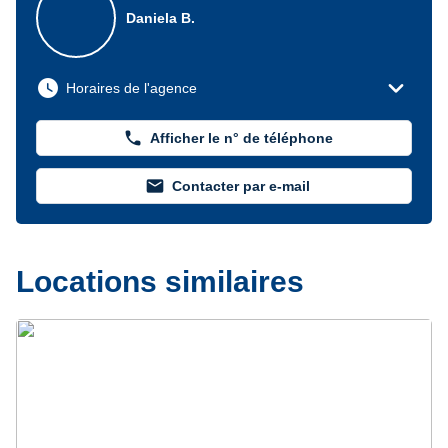
Daniela B.
expand_more
watch_later
Horaires de l'agence
phone
Afficher le n° de téléphone
mail
Contacter par e-mail
Locations similaires
Précédent
Suivant