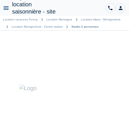
phone
person
CO
Menu
chevron_right
chevron_right
Location vacances Foncia
Location Montagne
Location Alpes - Montgenèvre
chevron_right
chevron_right
Location Montgenèvre - Centre station
Studio 2 personnes