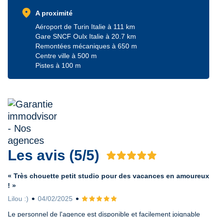
location_on
A proximité
Aéroport de Turin Italie à 111 km
Gare SNCF Oulx Italie à 20.7 km
Remontées mécaniques à 650 m
Centre ville à 500 m
Pistes à 100 m
Les avis (5/5)
Avis 5 sur 5
« Très chouette petit studio pour des vacances en amoureux
! »
Lilou :)
04/02/2025
Avis 5 sur 5
Le personnel de l'agence est disponible et facilement joignable