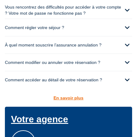
Vous rencontrez des difficultés pour accéder à votre compte
expand_more
? Votre mot de passe ne fonctionne pas ?
expand_more
Comment régler votre séjour ?
expand_more
À quel moment souscrire l’assurance annulation ?
expand_more
Comment modifier ou annuler votre réservation ?
expand_more
Comment accéder au détail de votre réservation ?
En savoir plus
Votre agence