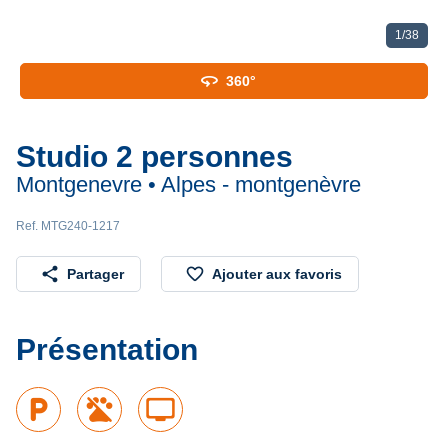
1
/
38
360
360°
Studio 2 personnes
Montgenevre • Alpes - montgenèvre
Ref. MTG240-1217
share
favorite_border
Partager
Ajouter aux favoris
Présentation
local_parking
tv