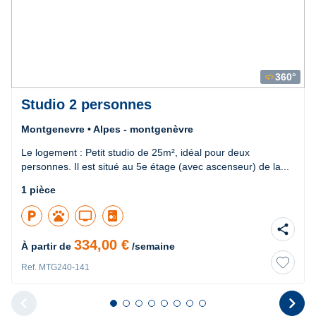
360°
360
Studio 2 personnes
Montgenevre • Alpes - montgenèvre
Le logement : Petit studio de 25m², idéal pour deux
personnes. Il est situé au 5e étage (avec ascenseur) de la...
1 pièce
local_parking
pets
tv
share
334,00 €
À partir de
/semaine
Ref. MTG240-141
chevron_left
chevron_right
Diapositive 1 sur 8
Diapositive 2 sur 8
Diapositive 3 sur 8
Diapositive 4 sur 8
Diapositive 5 sur 8
Diapositive 6 sur 8
Diapositive 7 sur 8
Diapositive 8 sur 8
Diapositive pr
D