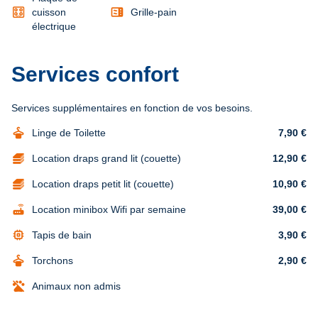
microwave
cuisson
Grille-pain
électrique
Services confort
Services supplémentaires en fonction de vos besoins.
dry_cleaning
Linge de Toilette
7,90 €
Location draps grand lit (couette)
12,90 €
Location draps petit lit (couette)
10,90 €
router
Location minibox Wifi par semaine
39,00 €
memory
Tapis de bain
3,90 €
dry_cleaning
Torchons
2,90 €
Animaux non admis