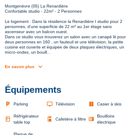
Montgenèvre (05) La Renardière 

Confortable studio - 22m² - 2 Personnes
Le logement : Dans la résidence la Renardière I studio pour 2 
personnes, d'une superficie de 22 m² au 1er étage sans 
ascenseur avec un balcon ouest.

Dans ce studio vous trouverez un salon avec un canapé lit pour 
deux personnes en 160 , un fauteuil et une télévision, la petite 
cuisine est ouverte et équipée de deux plaques électriques, un 
micro-ondes, un bouill...
expand_more
En savoir plus
Équipements
local_parking
tv
door_sliding
Parking
Télévision
Casier à skis
Réfrigérateur
Bouilloire
kitchen
coffee_maker
microwave
Cafetière à filtre
table top
électrique
Plaque de