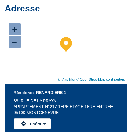
Adresse
+
–
© MapTiler
© OpenStreetMap contributors
Résidence RENARDIERE 1
88, RUE DE LA PRAYA
APPARTEMENT N°217 1ERE ETAGE 1ERE ENTREE
05100 MONTGENEVRE
directions
Itinéraire