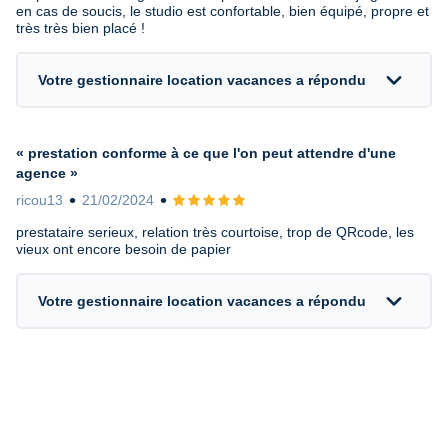
en cas de soucis, le studio est confortable, bien équipé, propre et
très très bien placé !
expand_more
Votre gestionnaire location vacances a répondu
« prestation conforme à ce que l'on peut attendre d'une
agence »
ricou13
21/02/2024
Avis 5 sur 5
prestataire serieux, relation très courtoise, trop de QRcode, les
vieux ont encore besoin de papier
expand_more
Votre gestionnaire location vacances a répondu