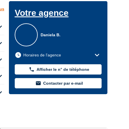
lus
Votre agence
d_more
Daniela B.
d_more
expand_more
watch_later
Horaires de l'agence
d_more
phone
Afficher le n° de téléphone
d_more
mail
Contacter par e-mail
d_more