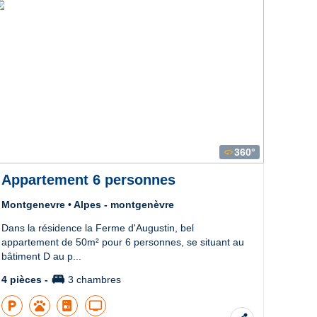
360°
360
Appartement 6 personnes
App
Montgenevre • Alpes - montgenèvre
Montg
Dans la résidence la Ferme d'Augustin, bel
Bel ap
appartement de 50m² pour 6 personnes, se situant au
dans l
bâtiment D au p...
Ferme.
king_bed
4 pièces -
3 chambres
3 pièc
local_parking
pets
tv
local_parking