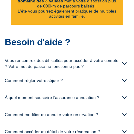
domaine des 3 Vallées
met à votre disposition plus
de 600km de parcours balisés !
L'été vous pourrez également pratiquer de multiples
activités en famille.
Besoin d'aide ?
Vous rencontrez des difficultés pour accéder à votre compte
expand_more
? Votre mot de passe ne fonctionne pas ?
expand_more
Comment régler votre séjour ?
expand_more
À quel moment souscrire l’assurance annulation ?
expand_more
Comment modifier ou annuler votre réservation ?
expand_more
Comment accéder au détail de votre réservation ?