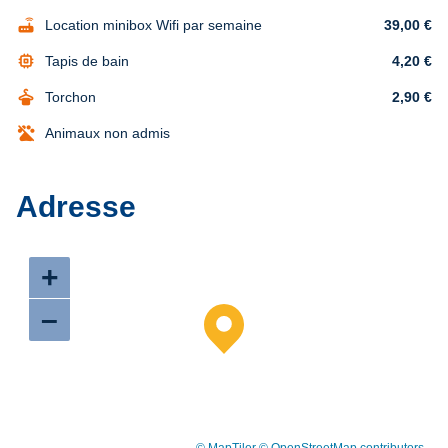
router
Location minibox Wifi par semaine
39,00 €
memory
Tapis de bain
4,20 €
dry_cleaning
Torchon
2,90 €
Animaux non admis
Adresse
+
–