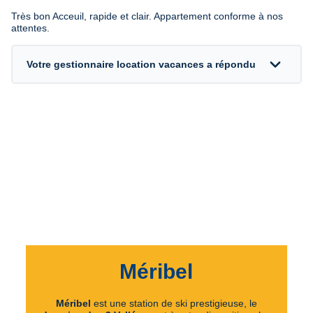
Avis 5 sur 5
Très bon Acceuil, rapide et clair. Appartement conforme à nos
attentes.
expand_more
Votre gestionnaire location vacances a répondu
Méribel
Méribel
est une station de ski prestigieuse, le