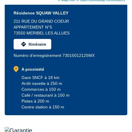
© MapTiler
© OpenStreetMap contributors
Résidence SQUAW VALLEY
211 RUE DU GRAND COEUR
APPARTEMENT N°5
73550 MERIBEL LES ALLUES
directions
Itinéraire
Numéro d'enregistrement 73015012125MX
location_on
A proximité
Gare SNCF à 18 km
Arrêt navette à 250 m
Commerces à 150 m
Café / restaurant à 150 m
Pistes à 200 m
Centre station à 150 m