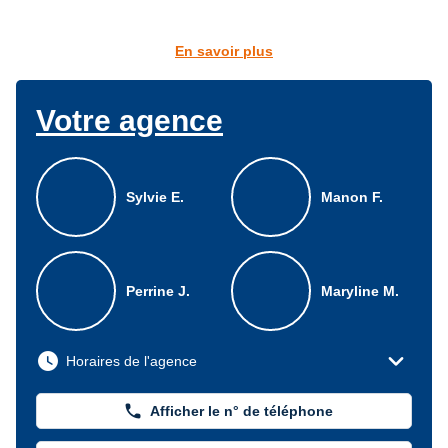
En savoir plus
Votre agence
Sylvie E.
Manon F.
Perrine J.
Maryline M.
expand_more
watch_later
Horaires de l'agence
phone
Afficher le n° de téléphone