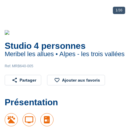
1
/
36
Studio 4 personnes
Meribel les allues • Alpes - les trois vallées
Ref. MRB640-005
share
favorite_border
Partager
Ajouter aux favoris
Présentation
tv