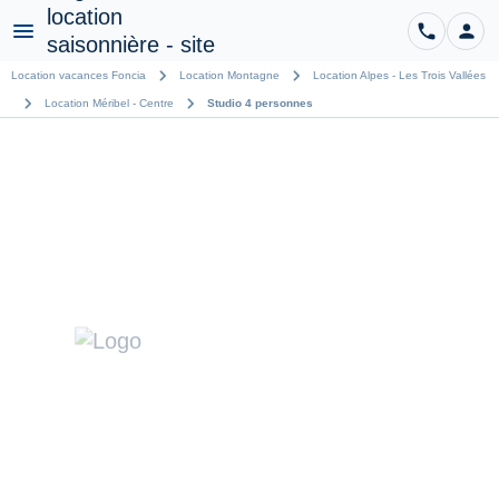
phone
person
CO
Menu
chevron_right
chevron_right
Location vacances Foncia
Location Montagne
Location Alpes - Les Trois Vallées
chevron_right
chevron_right
Location Méribel - Centre
Studio 4 personnes