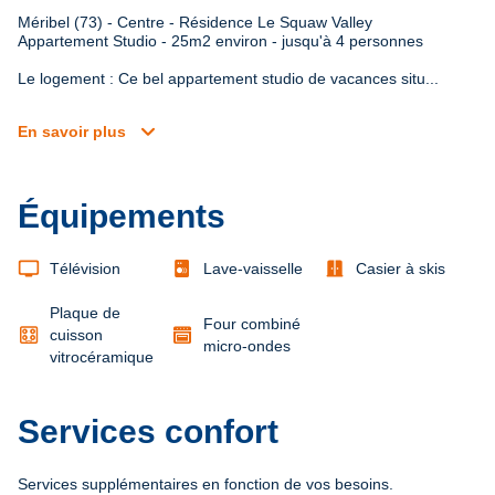
Méribel (73) - Centre - Résidence Le Squaw Valley

Appartement Studio - 25m2 environ - jusqu'à 4 personnes
Le logement : Ce bel appartement studio de vacances situ...
expand_more
En savoir plus
Équipements
tv
door_sliding
Télévision
Lave-vaisselle
Casier à skis
Plaque de
Four combiné
cuisson
micro-ondes
vitrocéramique
Services confort
Services supplémentaires en fonction de vos besoins.