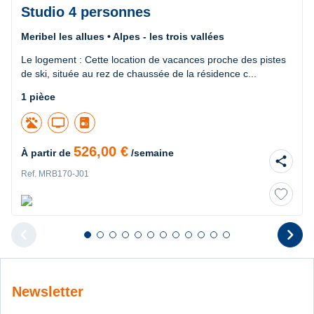
Studio 4 personnes
Meribel les allues • Alpes - les trois vallées
Le logement : Cette location de vacances proche des pistes
de ski, située au rez de chaussée de la résidence c...
1 pièce
tv
526,00 €
À partir de
/semaine
share
Ref. MRB170-J01
chevron_left
chevron_right
Diapositive 1 sur 12
Diapositive 2 sur 12
Diapositive 3 sur 12
Diapositive 4 sur 12
Diapositive 5 sur 12
Diapositive 6 sur 12
Diapositive 7 sur 12
Diapositive 8 sur 12
Diapositive 9 sur 12
Diapositive 10 sur 12
Diapositive 11 sur 12
Diapositive 12 sur 1
Diapositive pr
D
Newsletter