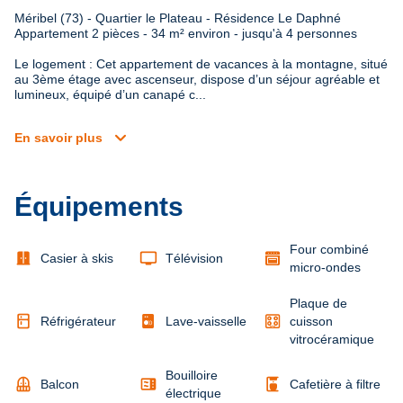
Méribel (73) - Quartier le Plateau - Résidence Le Daphné

Appartement 2 pièces - 34 m² environ - jusqu'à 4 personnes
Le logement : Cet appartement de vacances à la montagne, situé 
au 3ème étage avec ascenseur, dispose d’un séjour agréable et 
lumineux, équipé d’un canapé c...
expand_more
En savoir plus
Équipements
Four combiné
door_sliding
tv
Casier à skis
Télévision
micro-ondes
Plaque de
kitchen
Réfrigérateur
Lave-vaisselle
cuisson
vitrocéramique
Bouilloire
balcony
microwave
coffee_maker
Balcon
Cafetière à filtre
électrique