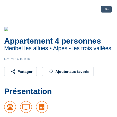
1
/
42
Appartement 4 personnes
Meribel les allues • Alpes - les trois vallées
Ref. MRB210-K16
share
favorite_border
Partager
Ajouter aux favoris
Présentation
pets
tv