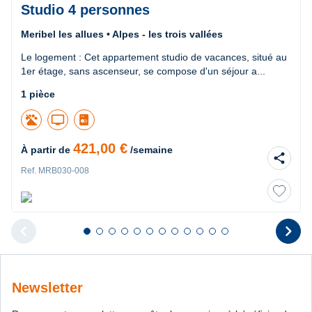
Studio 4 personnes
Meribel les allues • Alpes - les trois vallées
Le logement : Cet appartement studio de vacances, situé au
1er étage, sans ascenseur, se compose d'un séjour a...
1 pièce
tv
421,00 €
À partir de
/semaine
share
Ref. MRB030-008
chevron_left
chevron_right
Diapositive 1 sur 12
Diapositive 2 sur 12
Diapositive 3 sur 12
Diapositive 4 sur 12
Diapositive 5 sur 12
Diapositive 6 sur 12
Diapositive 7 sur 12
Diapositive 8 sur 12
Diapositive 9 sur 12
Diapositive 10 sur 12
Diapositive 11 sur 12
Diapositive 12 sur 1
Diapositive pr
D
Newsletter