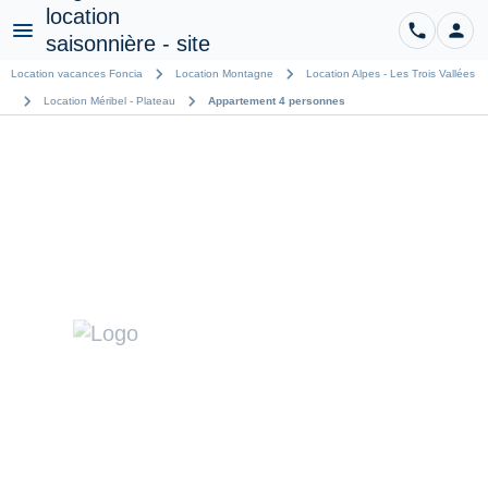
phone
person
CO
Menu
chevron_right
chevron_right
Location vacances Foncia
Location Montagne
Location Alpes - Les Trois Vallées
chevron_right
chevron_right
Location Méribel - Plateau
Appartement 4 personnes