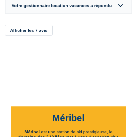
expand_more
Votre gestionnaire location vacances a répondu
Afficher les 7 avis
Méribel
Méribel
est une station de ski prestigieuse, le