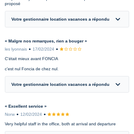
proposé
expand_more
Votre gestionnaire location vacances a répondu
« Malgre nos remarques, rien a bouger »
les lyonnais
17/02/2024
Avis 1 sur 5
C'était mieux avant FONCIA
c'est nul Foncia de chez nul.
expand_more
Votre gestionnaire location vacances a répondu
« Excellent service »
Norw
12/02/2024
Avis 5 sur 5
Very helpful staff in the office, both at arrival and departure