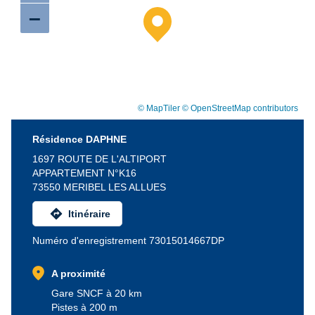
–
© MapTiler
© OpenStreetMap contributors
Résidence DAPHNE
1697 ROUTE DE L'ALTIPORT
APPARTEMENT N°K16
73550 MERIBEL LES ALLUES
directions
Itinéraire
Numéro d'enregistrement 73015014667DP
location_on
A proximité
Gare SNCF à 20 km
Pistes à 200 m