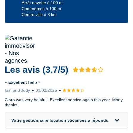
Arrêt navette à 100 m
Commerces à 100 m
Centre ville à 3 km
Les avis (3.7/5)
Avis 3.7 sur 5
« Excellent help »
Iain and Judy
03/02/2025
Avis 4 sur 5
Clara was very helpful . Excellent service again this year. Many
thanks.
expand_more
Votre gestionnaire location vacances a répondu