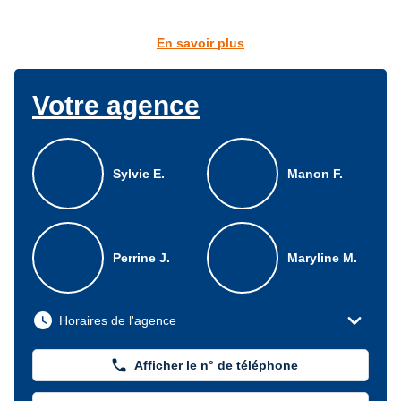
En savoir plus
Votre agence
Sylvie E.
Manon F.
Perrine J.
Maryline M.
expand_more
watch_later
Horaires de l'agence
phone
Afficher le n° de téléphone