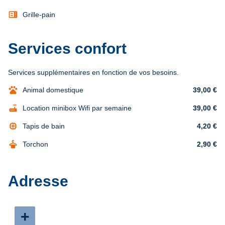
microwave
Grille-pain
Services confort
Services supplémentaires en fonction de vos besoins.
pets
Animal domestique
39,00 €
router
Location minibox Wifi par semaine
39,00 €
memory
Tapis de bain
4,20 €
dry_cleaning
Torchon
2,90 €
Adresse
+