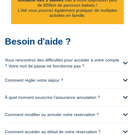
domaine des 3 Vallées
met à votre disposition plus
de 600km de parcours balisés !
L'été vous pourrez également pratiquer de multiples
activités en famille.
Besoin d'aide ?
Vous rencontrez des difficultés pour accéder à votre compte
expand_more
? Votre mot de passe ne fonctionne pas ?
expand_more
Comment régler votre séjour ?
expand_more
À quel moment souscrire l’assurance annulation ?
expand_more
Comment modifier ou annuler votre réservation ?
expand_more
Comment accéder au détail de votre réservation ?