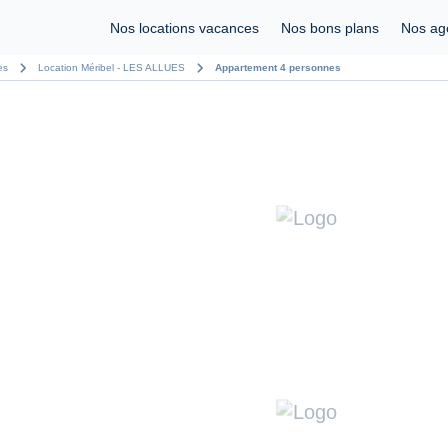
Nos locations vacances
Nos bons plans
Nos ag
chevron_right
chevron_right
es
Location Méribel - LES ALLUES
Appartement 4 personnes