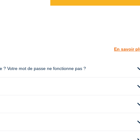
En savoir p
expan
te ? Votre mot de passe ne fonctionne pas ?
expan
expan
expan
expan