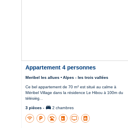
Appartement 4 personnes
Meribel les allues • Alpes - les trois vallées
Ce bel appartement de 70 m² est situé au calme à
Méribel Village dans la résidence Le Hibou à 100m du
télésièg...
king_bed
3 pièces -
2 chambres
wifi
local_parking
tv
local_laundry_service