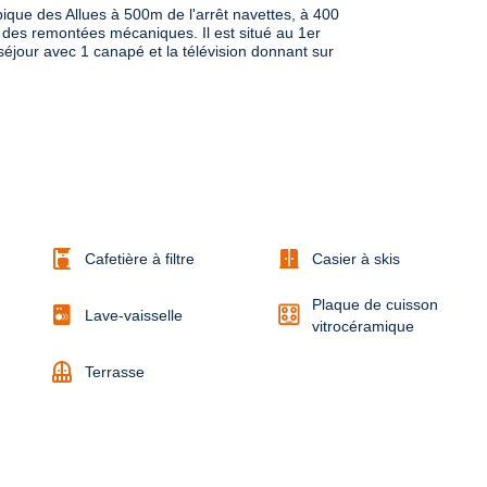
ique des Allues à 500m de l'arrêt navettes, à 400 
des remontées mécaniques. Il est situé au 1er 
éjour avec 1 canapé et la télévision donnant sur 
coffee_maker
door_sliding
Cafetière à filtre
Casier à skis
Plaque de cuisson
Lave-vaisselle
vitrocéramique
balcony
Terrasse