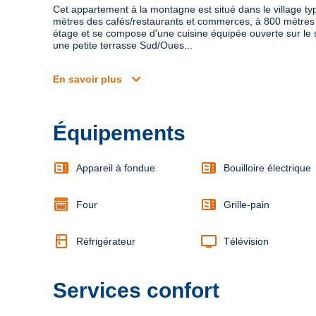
Cet appartement à la montagne est situé dans le village typ
mètres des cafés/restaurants et commerces, à 800 mètres 
étage et se compose d'une cuisine équipée ouverte sur le s
une petite terrasse Sud/Oues...
expand_more
En savoir plus
Équipements
microwave
microwave
Appareil à fondue
Bouilloire électrique
microwave
Four
Grille-pain
kitchen
tv
Réfrigérateur
Télévision
Services confort