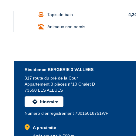
memory
Tapis de bain
4,2
Animaux non admis
Résidence BERGERIE 3 VALLEES
317 route du pré de la Cour
Appartement 3 pièces n°10 Chalet D
73550 LES ALLUES
directions
Itinéraire
Numéro d'enregistrement 73015018751WF
location_on
A proximité