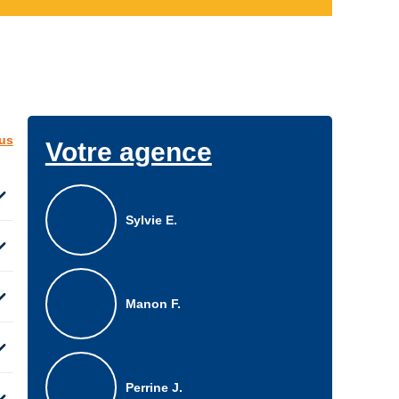
lus
Votre agence
d_more
Sylvie E.
d_more
d_more
Manon F.
d_more
Perrine J.
d_more