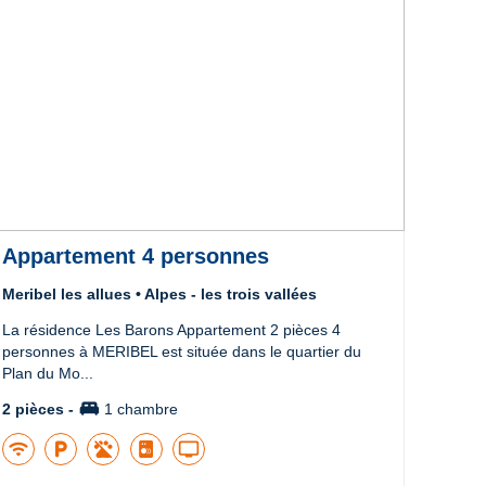
Appartement 4 personnes
Stu
Meribel les allues • Alpes - les trois vallées
Meribe
La résidence Les Barons Appartement 2 pièces 4
Le log
personnes à MERIBEL est située dans le quartier du
étage,
Plan du Mo...
ensem
king_bed
2 pièces -
1 chambre
1 piè
wifi
local_parking
tv