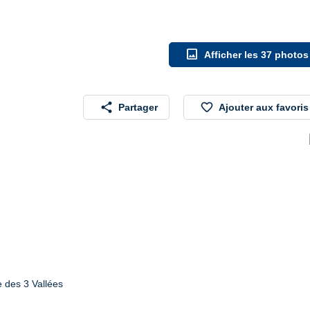
image
Afficher les 37 photos
share
favorite_border
Partager
Ajouter aux favoris
 des 3 Vallées
