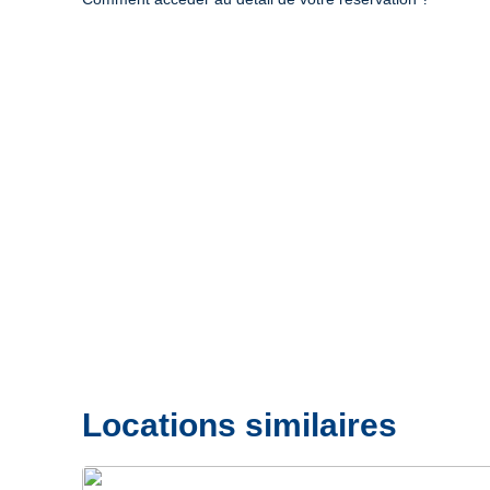
Locations similaires
Précédent
Suivant