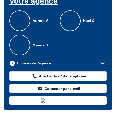
Votre agence
Aurore V.
Nael C.
Marius R.
expand_more
watch_later
Horaires de l'agence
phone
Afficher le n° de téléphone
mail
Contacter par e-mail