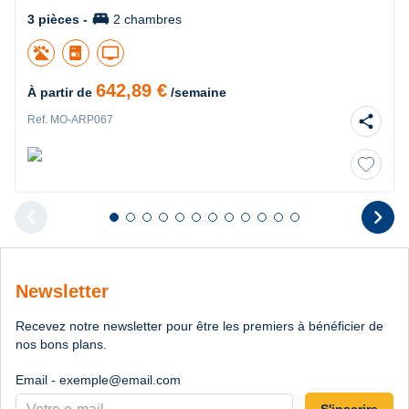
king_bed
3 pièces -
2 chambres
tv
642,89 €
À partir de
/semaine
share
Ref. MO-ARP067
chevron_left
chevron_right
Diapositive 1 sur 12
Diapositive 2 sur 12
Diapositive 3 sur 12
Diapositive 4 sur 12
Diapositive 5 sur 12
Diapositive 6 sur 12
Diapositive 7 sur 12
Diapositive 8 sur 12
Diapositive 9 sur 12
Diapositive 10 sur 12
Diapositive 11 sur 12
Diapositive 12 sur 1
Diapositive pr
D
Newsletter
Recevez notre newsletter pour être les premiers à bénéficier de
nos bons plans.
Email - exemple@email.com
S'inscrire