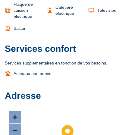
Plaque de
Cafetière
coffee_maker
tv
cuisson
Télévision
électrique
électrique
balcony
Balcon
Services confort
Services supplémentaires en fonction de vos besoins.
Animaux non admis
Adresse
+
–