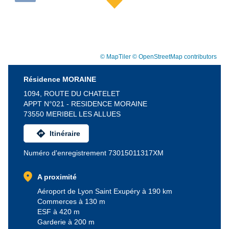
© MapTiler
© OpenStreetMap contributors
Résidence MORAINE
1094, ROUTE DU CHATELET
APPT N°021 - RESIDENCE MORAINE
73550 MERIBEL LES ALLUES
directions
Itinéraire
Numéro d'enregistrement 73015011317XM
location_on
A proximité
Aéroport de Lyon Saint Exupéry à 190 km
Commerces à 130 m
ESF à 420 m
Garderie à 200 m