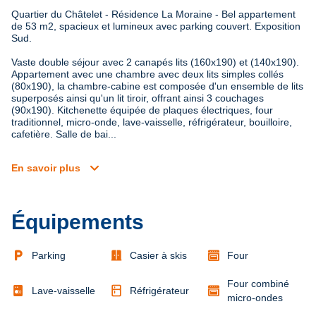
Quartier du Châtelet - Résidence La Moraine - Bel appartement 
de 53 m2, spacieux et lumineux avec parking couvert. Exposition 
Sud.
Vaste double séjour avec 2 canapés lits (160x190) et (140x190). 
Appartement avec une chambre avec deux lits simples collés 
(80x190), la chambre-cabine est composée d'un ensemble de lits 
superposés ainsi qu'un lit tiroir, offrant ainsi 3 couchages 
(90x190). Kitchenette équipée de plaques électriques, four 
traditionnel, micro-onde, lave-vaisselle, réfrigérateur, bouilloire, 
cafetière. Salle de bai...
expand_more
En savoir plus
Équipements
local_parking
door_sliding
Parking
Casier à skis
Four
Four combiné
kitchen
Lave-vaisselle
Réfrigérateur
micro-ondes