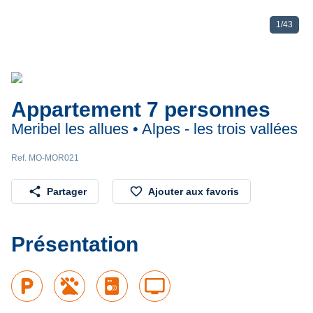
1
/
43
Appartement 7 personnes
Meribel les allues • Alpes - les trois vallées
Ref. MO-MOR021
share
favorite_border
Partager
Ajouter aux favoris
Présentation
local_parking
tv