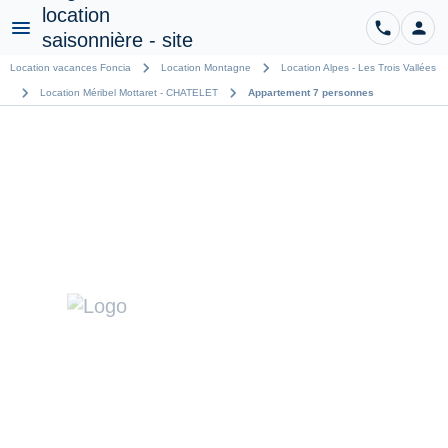
phone
person
CO
Menu
chevron_right
chevron_right
Location vacances Foncia
Location Montagne
Location Alpes - Les Trois Vallées
chevron_right
chevron_right
Location Méribel Mottaret - CHATELET
Appartement 7 personnes