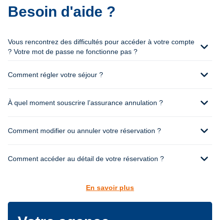
Besoin d'aide ?
Vous rencontrez des difficultés pour accéder à votre compte
expand_more
? Votre mot de passe ne fonctionne pas ?
expand_more
Comment régler votre séjour ?
expand_more
À quel moment souscrire l’assurance annulation ?
expand_more
Comment modifier ou annuler votre réservation ?
expand_more
Comment accéder au détail de votre réservation ?
En savoir plus