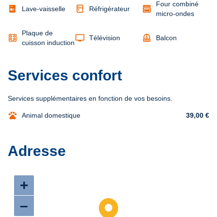
Four combiné
kitchen
Lave-vaisselle
Réfrigérateur
micro-ondes
Plaque de
tv
balcony
Télévision
Balcon
cuisson induction
Services confort
Services supplémentaires en fonction de vos besoins.
pets
Animal domestique
39,00 €
Adresse
+
–