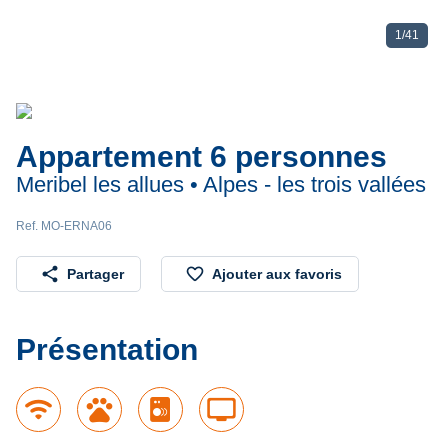
1
/
41
Appartement 6 personnes
Meribel les allues • Alpes - les trois vallées
Ref. MO-ERNA06
share
favorite_border
Partager
Ajouter aux favoris
Présentation
wifi
pets
tv