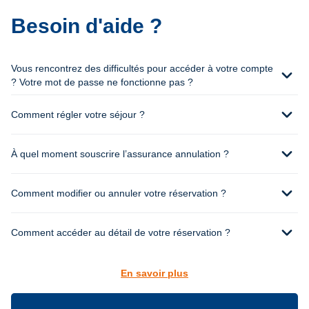
Besoin d'aide ?
Vous rencontrez des difficultés pour accéder à votre compte
expand_more
? Votre mot de passe ne fonctionne pas ?
expand_more
Comment régler votre séjour ?
expand_more
À quel moment souscrire l’assurance annulation ?
expand_more
Comment modifier ou annuler votre réservation ?
expand_more
Comment accéder au détail de votre réservation ?
En savoir plus