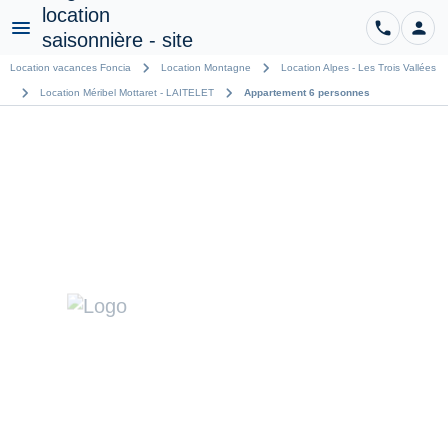
phone
person
CO
Menu
chevron_right
chevron_right
Location vacances Foncia
Location Montagne
Location Alpes - Les Trois Vallées
chevron_right
chevron_right
Location Méribel Mottaret - LAITELET
Appartement 6 personnes