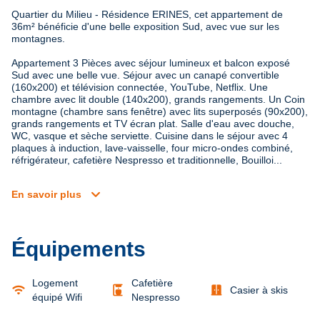
Quartier du Milieu - Résidence ERINES, cet appartement de 
36m² bénéficie d'une belle exposition Sud, avec vue sur les 
montagnes.
Appartement 3 Pièces avec séjour lumineux et balcon exposé 
Sud avec une belle vue. Séjour avec un canapé convertible 
(160x200) et télévision connectée, YouTube, Netflix. Une 
chambre avec lit double (140x200), grands rangements. Un Coin 
montagne (chambre sans fenêtre) avec lits superposés (90x200), 
grands rangements et TV écran plat. Salle d'eau avec douche, 
WC, vasque et sèche serviette. Cuisine dans le séjour avec 4 
plaques à induction, lave-vaisselle, four micro-ondes combiné, 
réfrigérateur, cafetière Nespresso et traditionnelle, Bouilloi...
expand_more
En savoir plus
Équipements
Logement
Cafetière
wifi
coffee_maker
door_sliding
Casier à skis
équipé Wifi
Nespresso