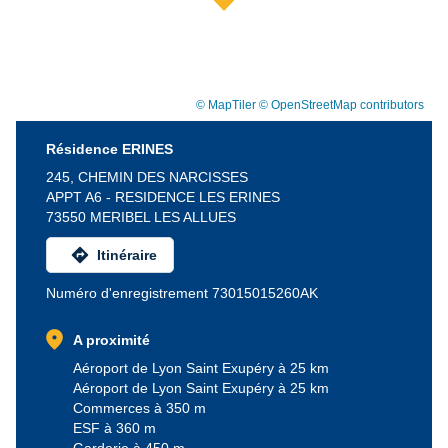
© MapTiler
© OpenStreetMap contributors
Résidence ERINES
245, CHEMIN DES NARCISSES
APPT A6 - RESIDENCE LES ERINES
73550 MERIBEL LES ALLUES
directions
Itinéraire
Numéro d'enregistrement 73015015260AK
location_on
A proximité
Aéroport de Lyon Saint Exupéry à 25 km
Aéroport de Lyon Saint Exupéry à 25 km
Commerces à 350 m
ESF à 360 m