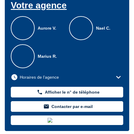
Votre agence
Aurore V.
Nael C.
Marius R.
expand_more
watch_later
Horaires de l'agence
phone
Afficher le n° de téléphone
mail
Contacter par e-mail