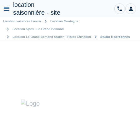
phone
person
CO
Menu
chevron_right
Location vacances Foncia
Location Montagne
chevron_right
Location Alpes - Le Grand Bornand
chevron_right
chevron_right
Location Le Grand Bornand Station - Pistes Chinaillon
Studio 5 personnes