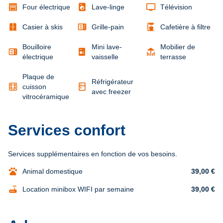
local_laundry_service
tv
Four électrique
Lave-linge
Télévision
door_sliding
microwave
coffee_maker
Casier à skis
Grille-pain
Cafetière à filtre
Bouilloire
Mini lave-
Mobilier de
microwave
deck
électrique
vaisselle
terrasse
Plaque de
Réfrigérateur
kitchen
cuisson
avec freezer
vitrocéramique
Services confort
Services supplémentaires en fonction de vos besoins.
pets
Animal domestique
39,00 €
router
Location minibox WIFI par semaine
39,00 €