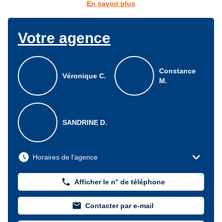
En savoir plus
Votre agence
Constance
Véronique C.
M.
SANDRINE D.
expand_more
watch_later
Horaires de l'agence
phone
Afficher le n° de téléphone
mail
Contacter par e-mail