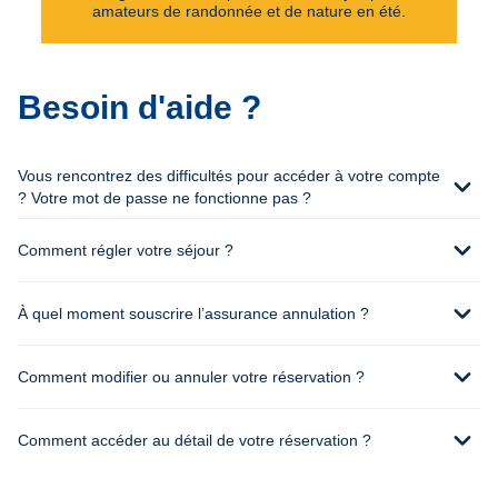
amateurs de randonnée et de nature en été.
Besoin d'aide ?
Vous rencontrez des difficultés pour accéder à votre compte
expand_more
? Votre mot de passe ne fonctionne pas ?
expand_more
Comment régler votre séjour ?
expand_more
À quel moment souscrire l’assurance annulation ?
expand_more
Comment modifier ou annuler votre réservation ?
expand_more
Comment accéder au détail de votre réservation ?