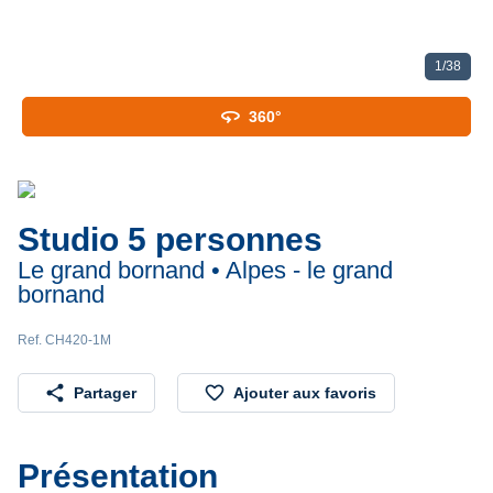
1
/
38
360
360°
Studio 5 personnes
Le grand bornand • Alpes - le grand
bornand
Ref. CH420-1M
share
favorite_border
Partager
Ajouter aux favoris
Présentation