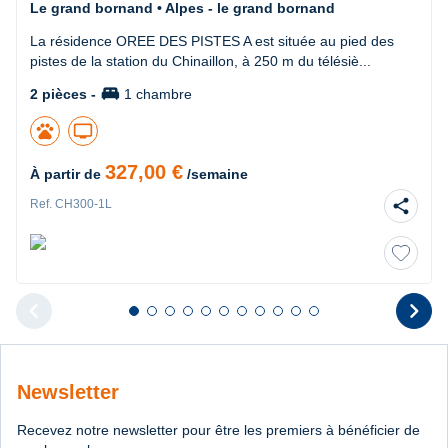
Le grand bornand • Alpes - le grand bornand
La résidence OREE DES PISTES A est située au pied des
pistes de la station du Chinaillon, à 250 m du télésiè...
king_bed
2 pièces -
1 chambre
pets
tv
327,00 €
À partir de
/semaine
share
Ref. CH300-1L
chevron_left
chevron_right
Diapositive 1 sur 11
Diapositive 2 sur 11
Diapositive 3 sur 11
Diapositive 4 sur 11
Diapositive 5 sur 11
Diapositive 6 sur 11
Diapositive 7 sur 11
Diapositive 8 sur 11
Diapositive 9 sur 11
Diapositive 10 sur 11
Diapositive 11 sur 11
Diapositive pr
D
Newsletter
Recevez notre newsletter pour être les premiers à bénéficier de