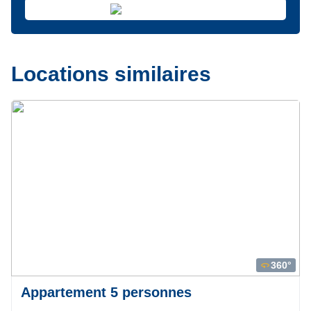
Locations similaires
Précédent
Suivant
360°
360
Appartement 5 personnes