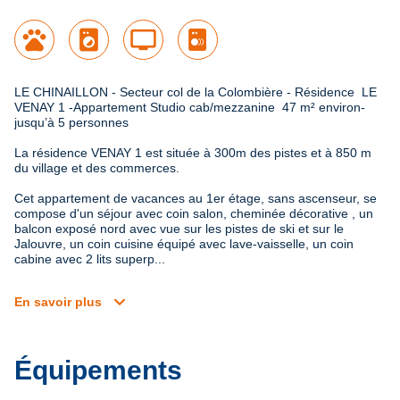
pets
local_laundry_service
tv
LE CHINAILLON - Secteur col de la Colombière - Résidence  LE 
VENAY 1 -Appartement Studio cab/mezzanine  47 m² environ- 
jusqu’à 5 personnes
La résidence VENAY 1 est située à 300m des pistes et à 850 m 
du village et des commerces.

Cet appartement de vacances au 1er étage, sans ascenseur, se 
compose d'un séjour avec coin salon, cheminée décorative , un 
balcon exposé nord avec vue sur les pistes de ski et sur le 
Jalouvre, un coin cuisine équipé avec lave-vaisselle, un coin 
cabine avec 2 lits superp...
expand_more
En savoir plus
Équipements