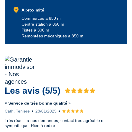
location_on
A proximité
Commerces à 850 m
Centre station à 850 m
Pistes à 300 m
Remontées mécaniques à 850 m
Les avis (5/5)
Avis 5 sur 5
« Service de très bonne qualité »
Cath. Teniere
28/01/2025
Avis 5 sur 5
Très réactif à nos demandes, contact très agréable et
sympathique. Rien à redire.