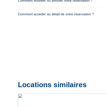
Comment modifier ou annuler votre réservation ?
Comment accéder au détail de votre réservation ?
Locations similaires
Précédent
Suivant