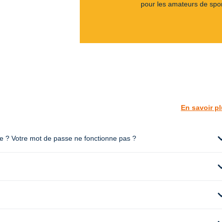
pour les amateurs de spor
En savoir p
expan
te ? Votre mot de passe ne fonctionne pas ?
expan
expan