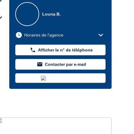
d_more
Louna B.
d_more
expand_more
watch_later
Horaires de l'agence
phone
Afficher le n° de téléphone
mail
Contacter par e-mail