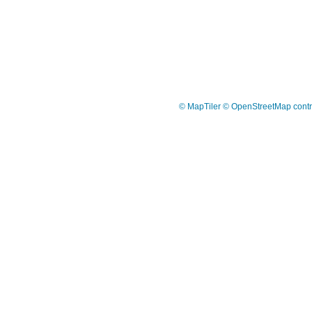
© MapTiler
© OpenStreetMap contr