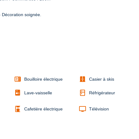
écoration soignée.

microwave
door_sliding
Bouilloire électrique
Casier à skis
kitchen
Lave-vaisselle
Réfrigérateur
coffee_maker
tv
Cafetière électrique
Télévision