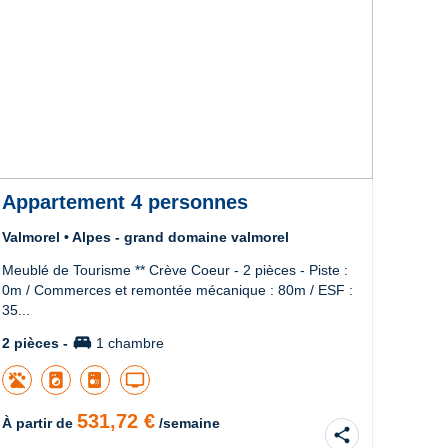
Appartement 4 personnes
App
Valmorel • Alpes - grand domaine valmorel
Valmo
Meublé de Tourisme ** Crève Coeur - 2 pièces - Piste :
Centre
0m / Commerces et remontée mécanique : 80m / ESF :
Remon
35...
de Tou
king_bed
2 pièces -
1 chambre
2 pièc
local_laundry_service
tv
531,72 €
À partir de
/semaine
À part
share