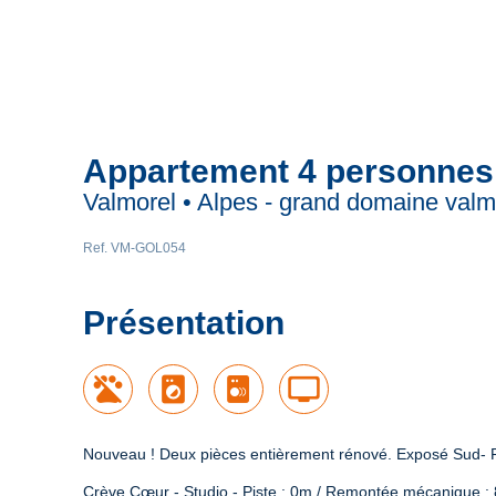
Appartement 4 personnes
Valmorel • Alpes - grand domaine valm
Ref. VM-GOL054
Présentation
local_laundry_service
tv
Nouveau ! Deux pièces entièrement rénové. Exposé Sud- 
Crève Cœur - Studio - Piste : 0m / Remontée mécanique 