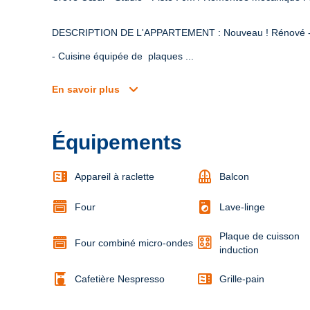
DESCRIPTION DE L'APPARTEMENT : Nouveau ! Rénové - D
- Cuisine équipée de  plaques ...
expand_more
En savoir plus
Équipements
microwave
balcony
Appareil à raclette
Balcon
local_laundry_service
Four
Lave-linge
Plaque de cuisson
Four combiné micro-ondes
induction
coffee_maker
microwave
Cafetière Nespresso
Grille-pain