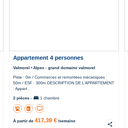
Appartement 4 personnes
Valmorel • Alpes - grand domaine valmorel
Piste : 0m / Commerces et remontées mécaniques :
50m / ESF : 300m DESCRIPTION DE L’APPARTEMENT
: Appart...
king_bed
2 pièces -
1 chambre
tv
417,39 €
À partir de
/semaine
share