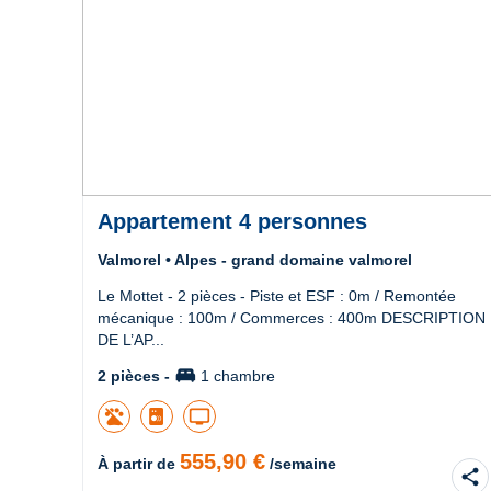
Appartement 4 personnes
Valmorel • Alpes - grand domaine valmorel
Le Mottet - 2 pièces - Piste et ESF : 0m / Remontée
mécanique : 100m / Commerces : 400m DESCRIPTION
DE L’AP...
king_bed
2 pièces -
1 chambre
tv
555,90 €
À partir de
/semaine
share