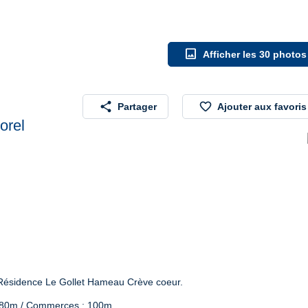
image
Afficher les 30 photos
share
favorite_border
Partager
Ajouter aux favoris
orel
Résidence Le Gollet Hameau Crève coeur.
: 80m / Commerces : 100m
