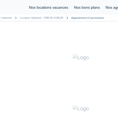
Nos locations vacances
Nos bons plans
Nos ag
chevron_right
chevron_right
e Valmorel
Location Valmorel - CREVE-COEUR
Appartement 4 personnes