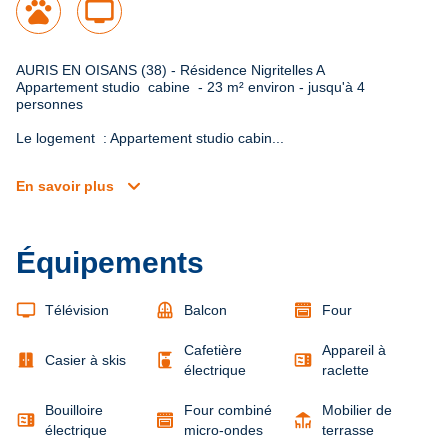
pets
tv
AURIS EN OISANS (38) - Résidence Nigritelles A

Appartement studio  cabine  - 23 m² environ - jusqu'à 4 
personnes
Le logement  : Appartement studio cabin...
expand_more
En savoir plus
Équipements
tv
balcony
Télévision
Balcon
Four
Cafetière
Appareil à
door_sliding
coffee_maker
microwave
Casier à skis
électrique
raclette
Bouilloire
Four combiné
Mobilier de
microwave
deck
électrique
micro-ondes
terrasse