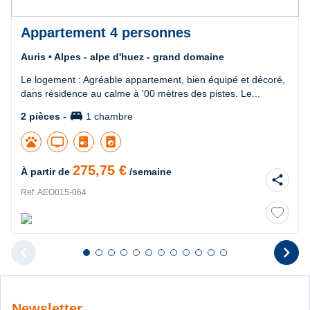
Appartement 4 personnes
Auris • Alpes - alpe d'huez - grand domaine
Le logement : Agréable appartement, bien équipé et décoré,
dans résidence au calme à '00 mètres des pistes. Le...
king_bed
2 pièces -
1 chambre
pets
tv
local_laundry_service
275,75 €
À partir de
/semaine
share
Ref. AEO015-064
chevron_left
chevron_right
Diapositive 1 sur 12
Diapositive 2 sur 12
Diapositive 3 sur 12
Diapositive 4 sur 12
Diapositive 5 sur 12
Diapositive 6 sur 12
Diapositive 7 sur 12
Diapositive 8 sur 12
Diapositive 9 sur 12
Diapositive 10 sur 12
Diapositive 11 sur 12
Diapositive 12 sur 1
Diapositive pr
D
Newsletter