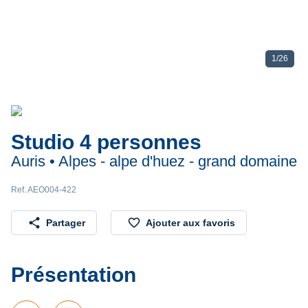
1
/
26
Studio 4 personnes
Auris • Alpes - alpe d'huez - grand domaine
Ref. AEO004-422
share
favorite_border
Partager
Ajouter aux favoris
Présentation