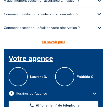
expand_more
À quel moment souscrire l’assurance annulation ?
expand_more
Comment modifier ou annuler votre réservation ?
expand_more
Comment accéder au détail de votre réservation ?
En savoir plus
Votre agence
Laurent D.
Frédéric G.
expand_more
watch_later
Horaires de l'agence
phone
Afficher le n° de téléphone