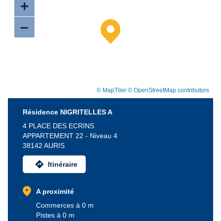
+
–
© MapTiler
© OpenStreetMap contributors
Résidence NIGRITELLES A
4 PLACE DES ECRINS
APPARTEMENT 22 - Niveau 4
38142 AURIS
directions
Itinéraire
location_on
A proximité
Commerces à 0 m
Pistes à 0 m