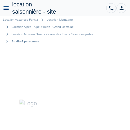
phone
person
CO
Menu
chevron_right
Location vacances Foncia
Location Montagne
chevron_right
Location Alpes - Alpe d'Huez - Grand Domaine
chevron_right
Location Auris en Oisans - Place des Ecrins / Pied des pistes
chevron_right
Studio 4 personnes