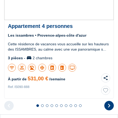
Appartement 4 personnes
Les issambres • Provence-alpes-côte d'azur
Cette résidence de vacances vous accueille sur les hauteurs
des ISSAMBRES, au calme avec une vue panoramique s...
king_bed
3 pièces -
2 chambres
wifi
pool
ac_unit
local_laundry_service
tv
share
531,00 €
À partir de
/semaine
Ref. IS090-888
chevron_left
chevron_right
Diapositive 1 sur 10
Diapositive 2 sur 10
Diapositive 3 sur 10
Diapositive 4 sur 10
Diapositive 5 sur 10
Diapositive 6 sur 10
Diapositive 7 sur 10
Diapositive 8 sur 10
Diapositive 9 sur 10
Diapositive 10 sur 10
Diapositive pr
D