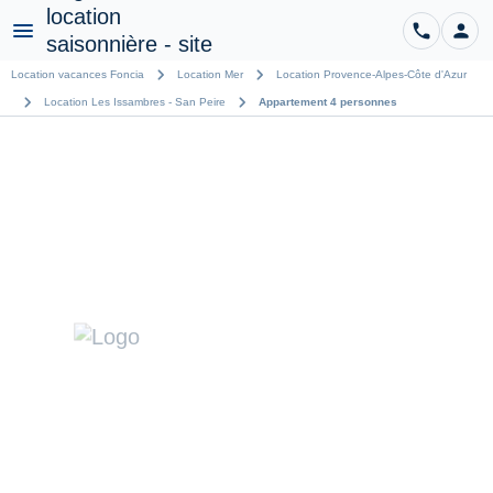
phone
person
CO
Menu
chevron_right
chevron_right
Location vacances Foncia
Location Mer
Location Provence-Alpes-Côte d'Azur
chevron_right
chevron_right
Location Les Issambres - San Peire
Appartement 4 personnes