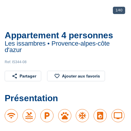
1
/
40
Appartement 4 personnes
Les issambres • Provence-alpes-côte
d'azur
Ref. IS344-08
share
favorite_border
Partager
Ajouter aux favoris
Présentation
wifi
pool
local_parking
pets
ac_unit
local_laundry_service
tv