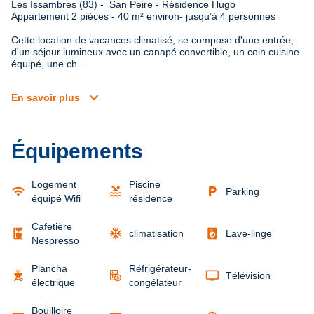
Les Issambres (83) -  San Peire - Résidence Hugo

Appartement 2 pièces - 40 m² environ- jusqu’à 4 personnes
Cette location de vacances climatisé, se compose d'une entrée, 
d'un séjour lumineux avec un canapé convertible, un coin cuisine 
équipé, une ch...
expand_more
En savoir plus
Équipements
Logement
Piscine
wifi
pool
local_parking
Parking
équipé Wifi
résidence
Cafetière
coffee_maker
ac_unit
local_laundry_service
climatisation
Lave-linge
Nespresso
Plancha
Réfrigérateur-
outdoor_grill
tv
Télévision
électrique
congélateur
Bouilloire