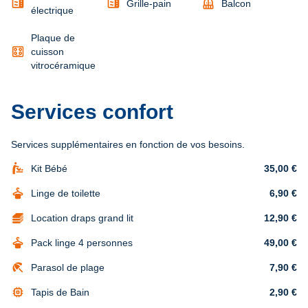
microwave
microwave
balcony
Grille-pain
Balcon
électrique
Plaque de
cuisson
vitrocéramique
Services confort
Services supplémentaires en fonction de vos besoins.
baby_changing_station
Kit Bébé
35,00 €
dry_cleaning
Linge de toilette
6,90 €
Location draps grand lit
12,90 €
dry_cleaning
Pack linge 4 personnes
49,00 €
beach_access
Parasol de plage
7,90 €
memory
Tapis de Bain
2,90 €