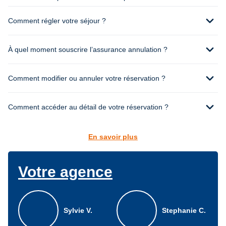
expand_more
Comment régler votre séjour ?
expand_more
À quel moment souscrire l’assurance annulation ?
expand_more
Comment modifier ou annuler votre réservation ?
expand_more
Comment accéder au détail de votre réservation ?
En savoir plus
Votre agence
Sylvie V.
Stephanie C.