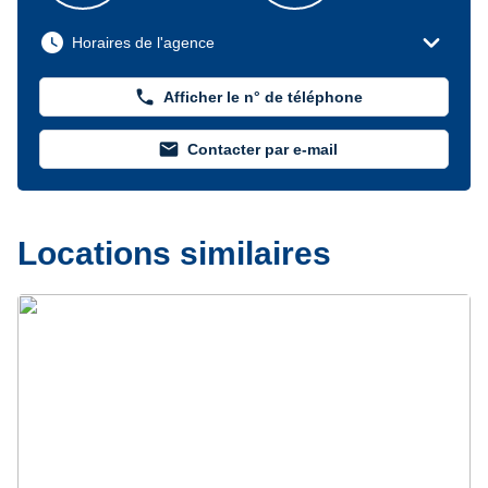
expand_more
watch_later
Horaires de l'agence
phone
Afficher le n° de téléphone
mail
Contacter par e-mail
Locations similaires
Précédent
Suivant