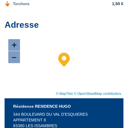
dry_cleaning
Torchons
1,50 €
Adresse
+
–
© MapTiler
© OpenStreetMap contributors
Résidence RESIDENCE HUGO
344 BOULEVARD DU VAL D'ESQUIERES
APPARTEMENT 8
83380 LES ISSAMBRES