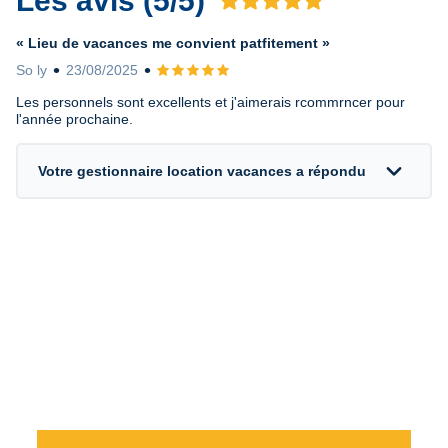
Les avis (5/5)
Avis 5 sur 5
« Lieu de vacances me convient patfitement »
So ly
23/08/2025
Avis 5 sur 5
Les personnels sont excellents et j'aimerais rcommrncer pour
l'année prochaine.
expand_more
Votre gestionnaire location vacances a répondu