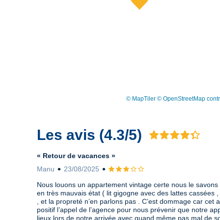
© MapTiler
© OpenStreetMap contr
Les avis (4.3/5)
Avis 4.3 sur 5
« Retour de vacances »
Manu
23/08/2025
Avis 3 sur 5
Nous louons un appartement vintage certe nous le savons ca
en très mauvais état ( lit gigogne avec des lattes cassées ,
, et la propreté n’en parlons pas . C’est dommage car ce
positif l’appel de l’agence pour nous prévenir que notre app
lieux lors de notre arrivée avec quand même pas mal de s