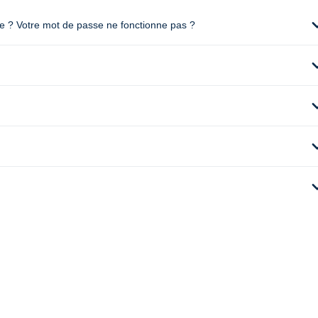
expan
te ? Votre mot de passe ne fonctionne pas ?
expan
expan
expan
expan