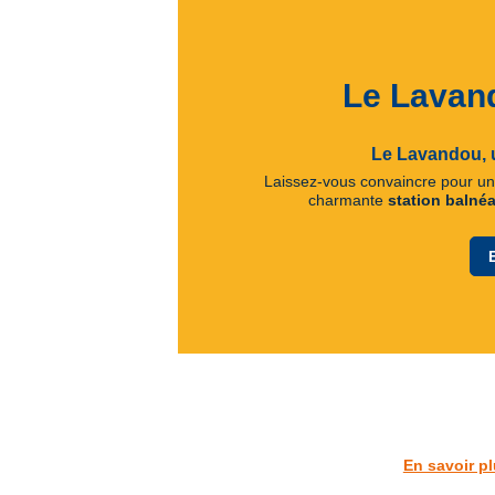
Le Lavand
Le Lavandou, u
Laissez-vous convaincre pour u
charmante
station balnéa
En savoir p