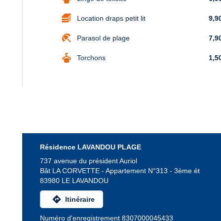
Location draps petit lit
9,9
beach_access
Parasol de plage
7,9
dry_cleaning
Torchons
1,5
Résidence LAVANDOU PLAGE
737 avenue du président Auriol
Bât LA CORVETTE - Appartement N°313 - 3ème ét
83980 LE LAVANDOU
directions
Itinéraire
Numéro d'enregistrement 8307000045433