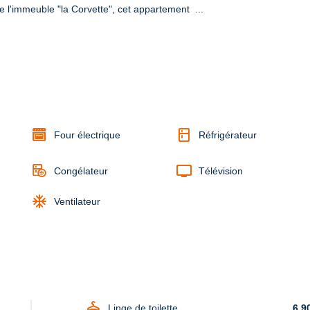
 l'immeuble "la Corvette", cet appartement  ...
kitchen
Four électrique
Réfrigérateur
tv
Congélateur
Télévision
ac_unit
Ventilateur
dry_cleaning
Linge de toilette
6,9