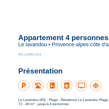
Appartement 4 personnes
Le lavandou • Provence-alpes-côte d'a
Ref. LV280-C313
Présentation
local_parking
local_laundry_service
tv
ac_unit
Le Lavandou (83) - Plage - Résidence Le Lavandou Plage

T2 - 40 m² - jusqu’à 4 personnes