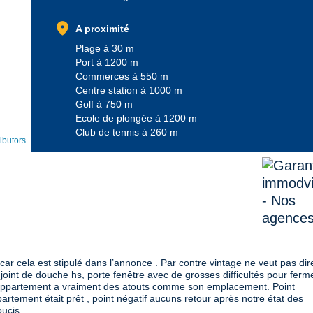
location_on
A proximité
Plage à 30 m
Port à 1200 m
Commerces à 550 m
Centre station à 1000 m
Golf à 750 m
Ecole de plongée à 1200 m
Club de tennis à 260 m
ibutors
r cela est stipulé dans l’annonce . Par contre vintage ne veut pas dir
 joint de douche hs, porte fenêtre avec de grosses difficultés pour ferm
t appartement a vraiment des atouts comme son emplacement. Point
artement était prêt , point négatif aucuns retour après notre état des
oucis