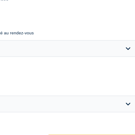
lité au rendez-vous
expand_more
expand_more