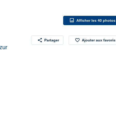
image
Afficher les 40 photos
share
favorite_border
Partager
Ajouter aux favoris
zur