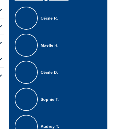
d_more
Cécile R.
d_more
d_more
Maelle H.
d_more
Cécile D.
d_more
Sophie T.
Audrey T.