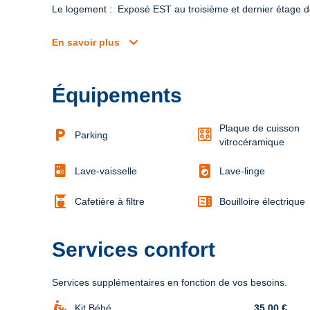
Le logement :  Exposé EST au troisième et dernier étage de
expand_more
En savoir plus
Équipements
Plaque de cuisson
local_parking
Parking
vitrocéramique
local_laundry_service
Lave-vaisselle
Lave-linge
coffee_maker
microwave
Cafetière à filtre
Bouilloire électrique
Services confort
Services supplémentaires en fonction de vos besoins.
baby_changing_station
Kit Bébé
35,00 €