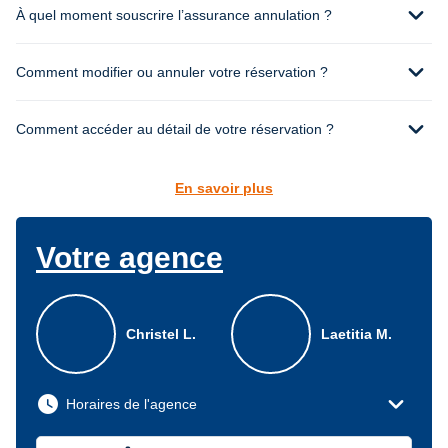
expand_more
À quel moment souscrire l’assurance annulation ?
expand_more
Comment modifier ou annuler votre réservation ?
expand_more
Comment accéder au détail de votre réservation ?
En savoir plus
Votre agence
Christel L.
Laetitia M.
expand_more
watch_later
Horaires de l'agence