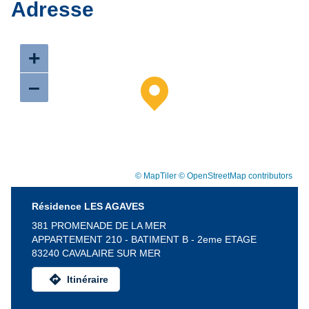
Adresse
+
–
© MapTiler
© OpenStreetMap contributors
Résidence LES AGAVES
381 PROMENADE DE LA MER
APPARTEMENT 210 - BATIMENT B - 2eme ETAGE
83240 CAVALAIRE SUR MER
directions
Itinéraire