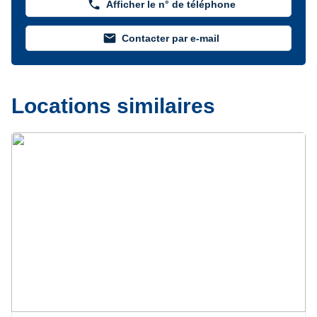
phone
Afficher le n° de téléphone
mail
Contacter par e-mail
Locations similaires
Précédent
Suivant