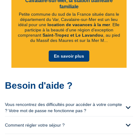
Cavalaire-sur-Mer, la station balnéaire
familiale
Petite commune du sud de la France située dans le
département du Var, Cavalaire-sur-Mer est un lieu
idéal pour une
location de vacances à la mer
. Elle
participe à la beauté d’une région d’exception
comprenant
Saint-Tropez et Le Lavandou
, au pied
du Massif des Maures et sur la Mer M...
En savoir plus
Besoin d'aide ?
Vous rencontrez des difficultés pour accéder à votre compte
expand_more
? Votre mot de passe ne fonctionne pas ?
expand_more
Comment régler votre séjour ?