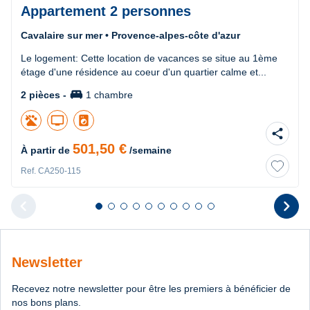
Appartement 2 personnes
Cavalaire sur mer • Provence-alpes-côte d'azur
Le logement: Cette location de vacances se situe au 1ème
étage d'une résidence au coeur d'un quartier calme et...
king_bed
2 pièces -
1 chambre
tv
local_laundry_service
share
501,50 €
À partir de
/semaine
Ref. CA250-115
chevron_left
chevron_right
Diapositive 1 sur 10
Diapositive 2 sur 10
Diapositive 3 sur 10
Diapositive 4 sur 10
Diapositive 5 sur 10
Diapositive 6 sur 10
Diapositive 7 sur 10
Diapositive 8 sur 10
Diapositive 9 sur 10
Diapositive 10 sur 10
Diapositive pr
D
Newsletter
Recevez notre newsletter pour être les premiers à bénéficier de
nos bons plans.