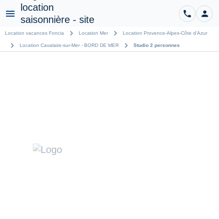
phone
person
CO
Menu
chevron_right
chevron_right
Location vacances Foncia
Location Mer
Location Provence-Alpes-Côte d'Azur
chevron_right
chevron_right
Location Cavalaire-sur-Mer - BORD DE MER
Studio 2 personnes