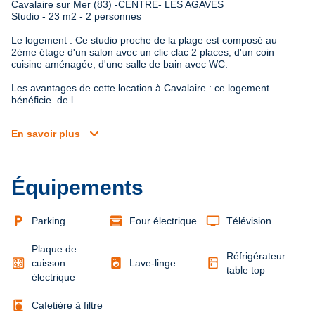
Cavalaire sur Mer (83) -CENTRE- LES AGAVES

Studio - 23 m2 - 2 personnes
Le logement : Ce studio proche de la plage est composé au 
2ème étage d'un salon avec un clic clac 2 places, d'un coin 
cuisine aménagée, d'une salle de bain avec WC.

Les avantages de cette location à Cavalaire : ce logement 
bénéficie  de l...
expand_more
En savoir plus
Équipements
local_parking
tv
Parking
Four électrique
Télévision
Plaque de
Réfrigérateur
local_laundry_service
kitchen
cuisson
Lave-linge
table top
électrique
coffee_maker
Cafetière à filtre