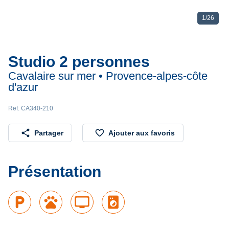
1
/
26
Studio 2 personnes
Cavalaire sur mer • Provence-alpes-côte
d'azur
Ref. CA340-210
share
favorite_border
Partager
Ajouter aux favoris
Présentation
local_parking
pets
tv
local_laundry_service