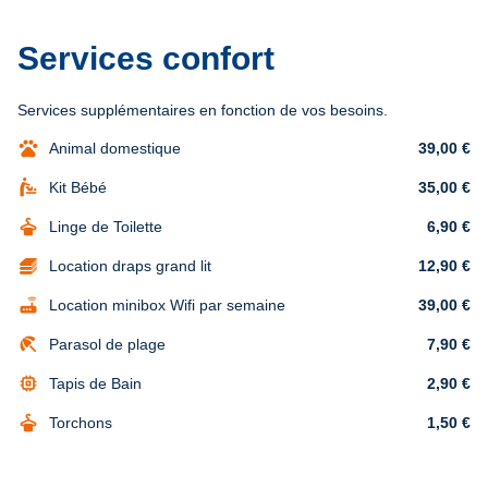
Services confort
Services supplémentaires en fonction de vos besoins.
pets
Animal domestique
39,00 €
baby_changing_station
Kit Bébé
35,00 €
dry_cleaning
Linge de Toilette
6,90 €
Location draps grand lit
12,90 €
router
Location minibox Wifi par semaine
39,00 €
beach_access
Parasol de plage
7,90 €
memory
Tapis de Bain
2,90 €
dry_cleaning
Torchons
1,50 €