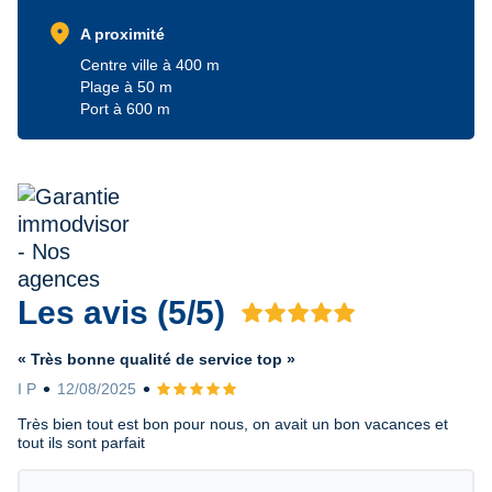
location_on
A proximité
Centre ville à 400 m
Plage à 50 m
Port à 600 m
Les avis (5/5)
Avis 5 sur 5
« Très bonne qualité de service top »
I P
12/08/2025
Avis 5 sur 5
Très bien tout est bon pour nous, on avait un bon vacances et
tout ils sont parfait