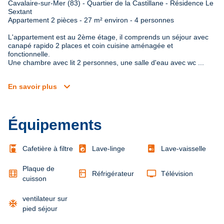
Cavalaire-sur-Mer (83) - Quartier de la Castillane - Résidence Le 
Sextant

Appartement 2 pièces - 27 m² environ - 4 personnes
L'appartement est au 2ème étage, il comprends un séjour avec 
canapé rapido 2 places et coin cuisine aménagée et 
fonctionnelle.

Une chambre avec lit 2 personnes, une salle d'eau avec wc ...
expand_more
En savoir plus
Équipements
coffee_maker
local_laundry_service
Cafetière à filtre
Lave-linge
Lave-vaisselle
Plaque de
kitchen
tv
Réfrigérateur
Télévision
cuisson
ventilateur sur
ac_unit
pied séjour