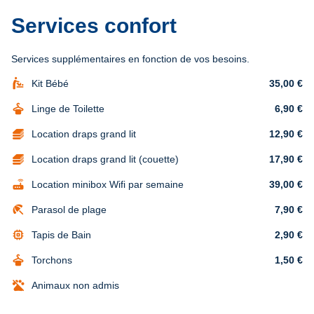
Services confort
Services supplémentaires en fonction de vos besoins.
baby_changing_station
Kit Bébé
35,00 €
dry_cleaning
Linge de Toilette
6,90 €
Location draps grand lit
12,90 €
Location draps grand lit (couette)
17,90 €
router
Location minibox Wifi par semaine
39,00 €
beach_access
Parasol de plage
7,90 €
memory
Tapis de Bain
2,90 €
dry_cleaning
Torchons
1,50 €
Animaux non admis