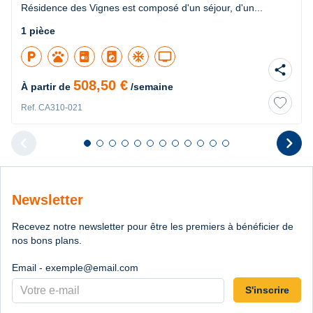
Résidence des Vignes est composé d'un séjour, d'un...
1 pièce
local_parking
pets
local_laundry_service
ac_unit
tv
share
508,50 €
À partir de
/semaine
Ref. CA310-021
chevron_left
chevron_right
Diapositive 1 sur 12
Diapositive 2 sur 12
Diapositive 3 sur 12
Diapositive 4 sur 12
Diapositive 5 sur 12
Diapositive 6 sur 12
Diapositive 7 sur 12
Diapositive 8 sur 12
Diapositive 9 sur 12
Diapositive 10 sur 12
Diapositive 11 sur 12
Diapositive 12 sur 1
Diapositive pr
D
Newsletter
Recevez notre newsletter pour être les premiers à bénéficier de
nos bons plans.
Email - exemple@email.com
S'inscrire