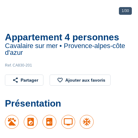
1
/
30
Appartement 4 personnes
Cavalaire sur mer • Provence-alpes-côte
d'azur
Ref. CA830-201
share
favorite_border
Partager
Ajouter aux favoris
Présentation
local_laundry_service
tv
ac_unit