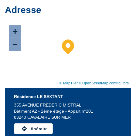
Adresse
+
–
© MapTiler
© OpenStreetMap contributors
Résidence LE SEXTANT
355 AVENUE FREDERIC MISTRAL
Bâtiment A2 - 2ème étage - Appart n°201
83240 CAVALAIRE SUR MER
directions
Itinéraire