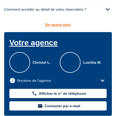
expand_more
Comment accéder au détail de votre réservation ?
En savoir plus
Votre agence
Christel L.
Laetitia M.
expand_more
watch_later
Horaires de l'agence
phone
Afficher le n° de téléphone
mail
Contacter par e-mail