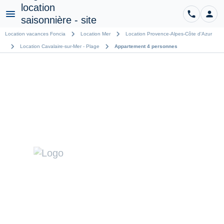
phone
person
CO
Menu
chevron_right
chevron_right
Location vacances Foncia
Location Mer
Location Provence-Alpes-Côte d'Azur
chevron_right
chevron_right
Location Cavalaire-sur-Mer - Plage
Appartement 4 personnes