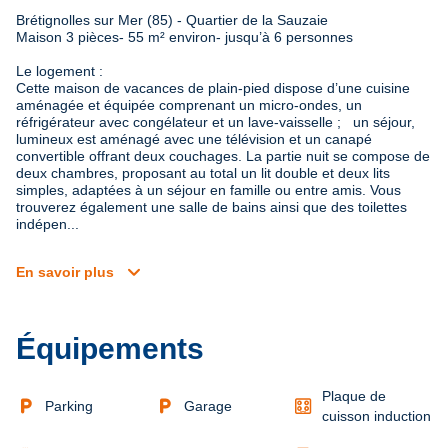
Brétignolles sur Mer (85) - Quartier de la Sauzaie

Maison 3 pièces- 55 m² environ- jusqu’à 6 personnes
Le logement : 

Cette maison de vacances de plain-pied dispose d’une cuisine 
aménagée et équipée comprenant un micro-ondes, un 
réfrigérateur avec congélateur et un lave-vaisselle ;   un séjour, 
lumineux est aménagé avec une télévision et un canapé 
convertible offrant deux couchages. La partie nuit se compose de 
deux chambres, proposant au total un lit double et deux lits 
simples, adaptées à un séjour en famille ou entre amis. Vous 
trouverez également une salle de bains ainsi que des toilettes 
indépen...
expand_more
En savoir plus
Équipements
Plaque de
local_parking
local_parking
Parking
Garage
cuisson induction