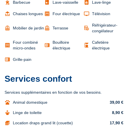
outdoor_grill
local_laundry_service
Barbecue
Lave-vaisselle
Lave-linge
deck
tv
Chaises longues
Four électrique
Télévision
Réfrigérateur-
balcony
balcony
Mobilier de jardin
Terrasse
congélateur
Four combiné
Bouilloire
Cafetière
microwave
coffee_maker
micro-ondes
électrique
électrique
microwave
Grille-pain
Services confort
Services supplémentaires en fonction de vos besoins.
pets
Animal domestique
39,00 €
dry_cleaning
Linge de toilette
8,90 €
Location draps grand lit (couette)
17,90 €