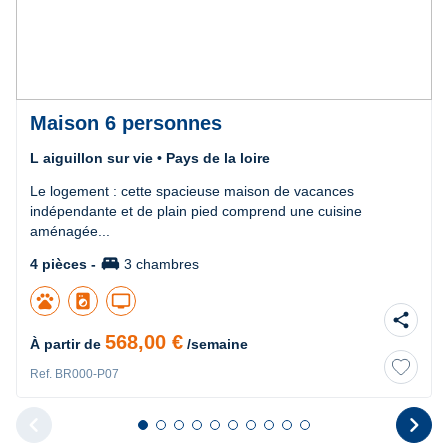
Maison 6 personnes
L aiguillon sur vie • Pays de la loire
Le logement : cette spacieuse maison de vacances
indépendante et de plain pied comprend une cuisine
aménagée...
king_bed
4 pièces -
3 chambres
pets
local_laundry_service
tv
share
568,00 €
À partir de
/semaine
Ref. BR000-P07
chevron_left
chevron_right
Diapositive 1 sur 10
Diapositive 2 sur 10
Diapositive 3 sur 10
Diapositive 4 sur 10
Diapositive 5 sur 10
Diapositive 6 sur 10
Diapositive 7 sur 10
Diapositive 8 sur 10
Diapositive 9 sur 10
Diapositive 10 sur 10
Diapositive pr
D