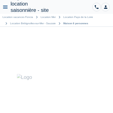
phone
person
CO
Menu
chevron_right
chevron_right
Location vacances Foncia
Location Mer
Location Pays de la Loire
chevron_right
chevron_right
Location Brétignolles-sur-Mer - Sauzaie
Maison 6 personnes