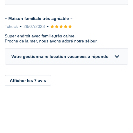
« Maison familiale très agréable »
Tcheck
29/07/2023
Avis 5 sur 5
Super endroit avec famille,très calme.
Proche de la mer, nous avons adoré notre séjour.
expand_more
Votre gestionnaire location vacances a répondu
Afficher les 7 avis