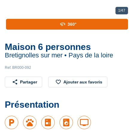
1
/
47
360
360°
Maison 6 personnes
Bretignolles sur mer • Pays de la loire
Ref. BR000-092
share
favorite_border
Partager
Ajouter aux favoris
Présentation
local_parking
pets
local_laundry_service
tv