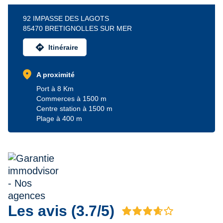
92 IMPASSE DES LAGOTS
85470 BRETIGNOLLES SUR MER
directions
Itinéraire
location_on
A proximité
Port à 8 Km
Commerces à 1500 m
Centre station à 1500 m
Plage à 400 m
Les avis (3.7/5)
Avis 3.7 sur 5