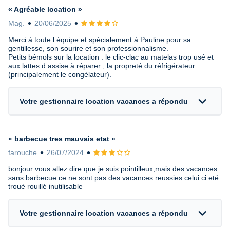
« Agréable location »
Mag.
20/06/2025
Avis 4 sur 5
Merci à toute l équipe et spécialement à Pauline pour sa
gentillesse, son sourire et son professionnalisme.
Petits bémols sur la location : le clic-clac au matelas trop usé et
aux lattes d assise à réparer ; la propreté du réfrigérateur
(principalement le congélateur).
expand_more
Votre gestionnaire location vacances a répondu
« barbecue tres mauvais etat »
farouche
26/07/2024
Avis 3 sur 5
bonjour vous allez dire que je suis pointilleux,mais des vacances
sans barbecue ce ne sont pas des vacances reussies.celui ci eté
troué rouillé inutilisable
expand_more
Votre gestionnaire location vacances a répondu