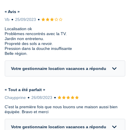
« Avis »
Vb
25/09/2023
Avis 3 sur 5
Localisation ok
Problèmes rencontrés avec la TV.
Jardin non entretenu.
Propreté des sols a revoir.
Pression dans la douche insuffisante
Belle région.
expand_more
Votre gestionnaire location vacances a répondu
« Tout a été parfait »
Chaypprine
26/08/2023
Avis 5 sur 5
C'est la première fois que nous louons une maison aussi bien
équipée. Bravo et merci
expand_more
Votre gestionnaire location vacances a répondu