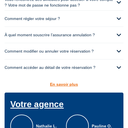
expand_more
? Votre mot de passe ne fonctionne pas ?
expand_more
Comment régler votre séjour ?
expand_more
À quel moment souscrire l’assurance annulation ?
expand_more
Comment modifier ou annuler votre réservation ?
expand_more
Comment accéder au détail de votre réservation ?
En savoir plus
Votre agence
Nathalie L.
Pauline O.