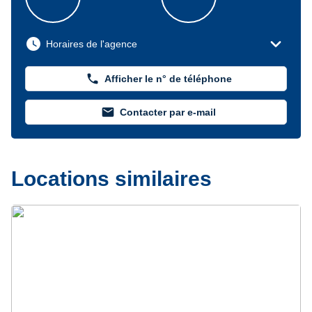
expand_more
watch_later
Horaires de l'agence
phone
Afficher le n° de téléphone
mail
Contacter par e-mail
Locations similaires
Précédent
Suivant