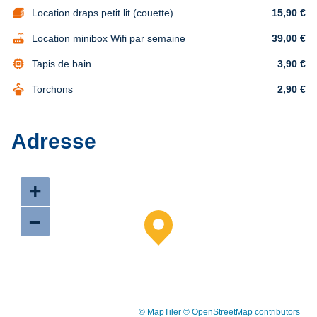
Location draps petit lit (couette)
15,90 €
router
Location minibox Wifi par semaine
39,00 €
memory
Tapis de bain
3,90 €
dry_cleaning
Torchons
2,90 €
Adresse
+
–
© MapTiler
© OpenStreetMap contributors