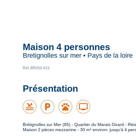
Maison 4 personnes
Bretignolles sur mer • Pays de la loire
Ref. BR050-423
Présentation
pool
local_parking
pets
tv
Brétignolles sur Mer (85) - Quartier du Marais Girard - Ré
Maison 2 pièces mezzanine - 30 m² environ- jusqu’à 4 pe