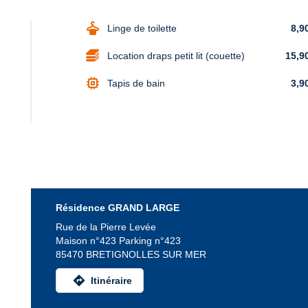
dry_cleaning
Linge de toilette
8,9
Location draps petit lit (couette)
15,9
memory
Tapis de bain
3,9
Résidence GRAND LARGE
Rue de la Pierre Levée
Maison n°423 Parking n°423
85470 BRETIGNOLLES SUR MER
directions
Itinéraire