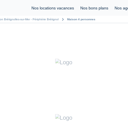
Nos locations vacances
Nos bons plans
Nos ag
chevron_right
on Brétignolles-sur-Mer - Périphérie Brétignol
Maison 4 personnes