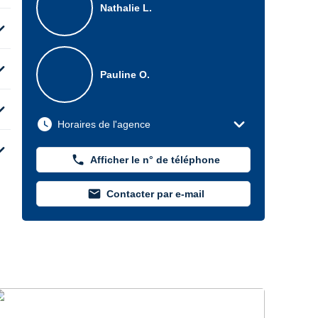
Nathalie L.
d_more
d_more
Pauline O.
d_more
expand_more
watch_later
Horaires de l'agence
d_more
phone
Afficher le n° de téléphone
mail
Contacter par e-mail