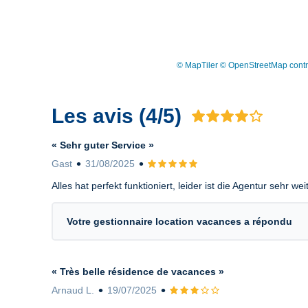
© MapTiler
© OpenStreetMap contr
Les avis (4/5)
Avis 4 sur 5
« Sehr guter Service »
Gast
31/08/2025
Avis 5 sur 5
Alles hat perfekt funktioniert, leider ist die Agentur sehr we
Votre gestionnaire location vacances a répondu
« Très belle résidence de vacances »
Arnaud L.
19/07/2025
Avis 3 sur 5