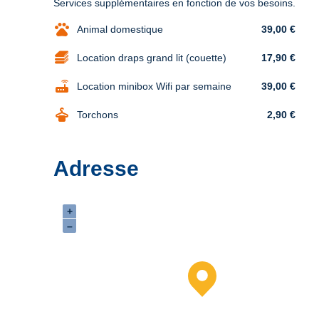
Services supplémentaires en fonction de vos besoins.
pets
Animal domestique
39,00 €
Location draps grand lit (couette)
17,90 €
router
Location minibox Wifi par semaine
39,00 €
dry_cleaning
Torchons
2,90 €
Adresse
+
–