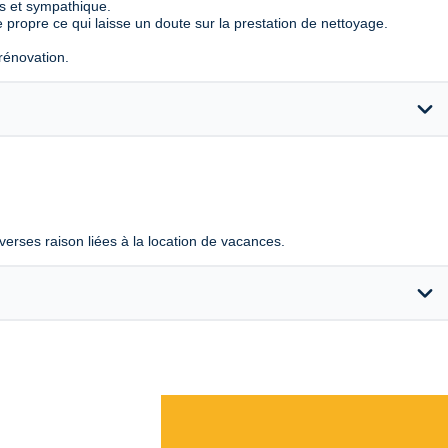
ts et sympathique.
e propre ce qui laisse un doute sur la prestation de nettoyage.
rénovation.
expand_more
verses raison liées à la location de vacances.
expand_more