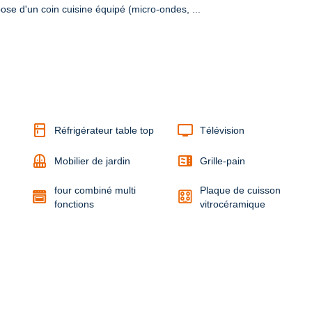
se d'un coin cuisine équipé (micro-ondes, ...
kitchen
tv
Réfrigérateur table top
Télévision
balcony
microwave
Mobilier de jardin
Grille-pain
four combiné multi
Plaque de cuisson
fonctions
vitrocéramique