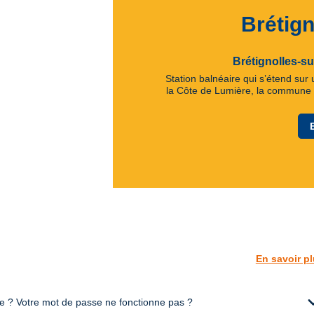
Brétign
Brétignolles-su
Station balnéaire qui s’étend sur
la Côte de Lumière, la commune
En savoir p
expan
te ? Votre mot de passe ne fonctionne pas ?