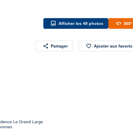
image
360
Afficher les 49 photos
360°
share
favorite_border
Partager
Ajouter aux favoris
sidence Le Grand Large

rsonnes