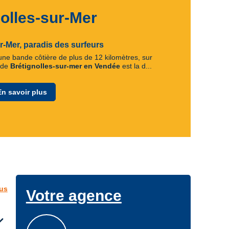
olles-sur-Mer
r-Mer, paradis des surfeurs
 une bande côtière de plus de 12 kilomètres, sur
 de
Brétignolles-sur-mer en Vendée
est la d...
En savoir plus
lus
Votre agence
d_more