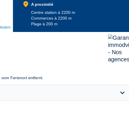
location_on
A proximité
Centre station à 2200 m
Commerces à 2200 m
Plage à 200 m
ibutors
it vom Ferienort entfernt.
expand_more