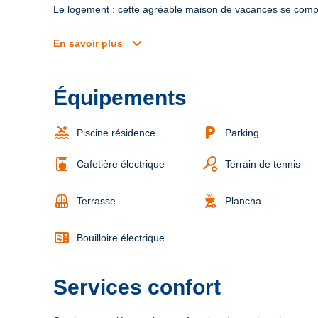
Le logement : cette agréable maison de vacances se compo
expand_more
En savoir plus
Équipements
pool
local_parking
Piscine résidence
Parking
coffee_maker
sports_tennis
Cafetière électrique
Terrain de tennis
balcony
outdoor_grill
Terrasse
Plancha
microwave
Bouilloire électrique
Services confort