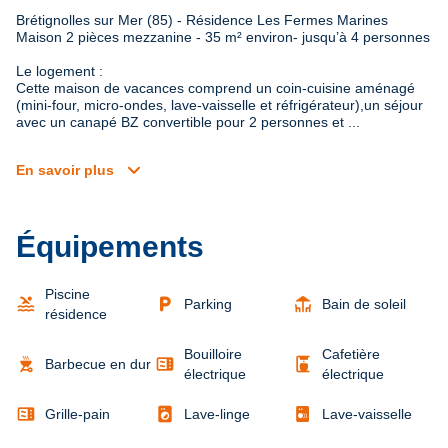
Brétignolles sur Mer (85) - Résidence Les Fermes Marines

Maison 2 pièces mezzanine - 35 m² environ- jusqu’à 4 personnes
Le logement : 

Cette maison de vacances comprend un coin-cuisine aménagé 
(mini-four, micro-ondes, lave-vaisselle et réfrigérateur),un séjour 
avec un canapé BZ convertible pour 2 personnes et ...
expand_more
En savoir plus
Équipements
Piscine
pool
local_parking
deck
Parking
Bain de soleil
résidence
Bouilloire
Cafetière
outdoor_grill
microwave
coffee_maker
Barbecue en dur
électrique
électrique
microwave
local_laundry_service
Grille-pain
Lave-linge
Lave-vaisselle