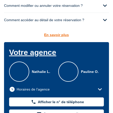
expand_more
Comment modifier ou annuler votre réservation ?
expand_more
Comment accéder au détail de votre réservation ?
En savoir plus
Votre agence
Nathalie L.
Pauline O.
expand_more
watch_later
Horaires de l'agence
phone
Afficher le n° de téléphone