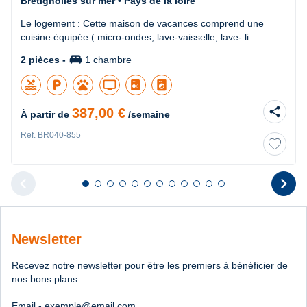
Bretignolles sur mer • Pays de la loire
Le logement : Cette maison de vacances comprend une
cuisine équipée ( micro-ondes, lave-vaisselle, lave- li...
king_bed
2 pièces -
1 chambre
pool
local_parking
pets
tv
local_laundry_service
share
387,00 €
À partir de
/semaine
Ref. BR040-855
chevron_left
chevron_right
Diapositive 1 sur 12
Diapositive 2 sur 12
Diapositive 3 sur 12
Diapositive 4 sur 12
Diapositive 5 sur 12
Diapositive 6 sur 12
Diapositive 7 sur 12
Diapositive 8 sur 12
Diapositive 9 sur 12
Diapositive 10 sur 12
Diapositive 11 sur 12
Diapositive 12 sur 1
Diapositive pr
D
Newsletter
Recevez notre newsletter pour être les premiers à bénéficier de
nos bons plans.
Email - exemple@email.com