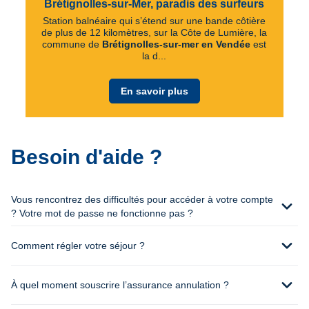
Brétignolles-sur-Mer, paradis des surfeurs
Station balnéaire qui s’étend sur une bande côtière
de plus de 12 kilomètres, sur la Côte de Lumière, la
commune de
Brétignolles-sur-mer en Vendée
est
la d...
En savoir plus
Besoin d'aide ?
Vous rencontrez des difficultés pour accéder à votre compte
expand_more
? Votre mot de passe ne fonctionne pas ?
expand_more
Comment régler votre séjour ?
expand_more
À quel moment souscrire l’assurance annulation ?