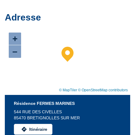
Adresse
+
–
© MapTiler
© OpenStreetMap contributors
Résidence FERMES MARINES
544 RUE DES CIVELLES
85470 BRETIGNOLLES SUR MER
directions
Itinéraire