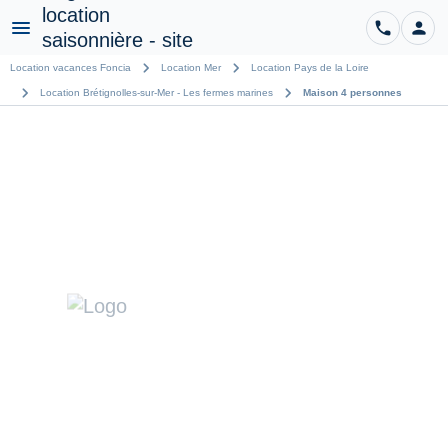
phone
person
CO
Menu
chevron_right
chevron_right
Location vacances Foncia
Location Mer
Location Pays de la Loire
chevron_right
chevron_right
Location Brétignolles-sur-Mer - Les fermes marines
Maison 4 personnes