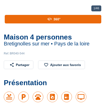
1
/
46
360
360°
Maison 4 personnes
Bretignolles sur mer • Pays de la loire
Ref. BR040-544
share
favorite_border
Partager
Ajouter aux favoris
Présentation
pool
local_parking
pets
local_laundry_service
tv