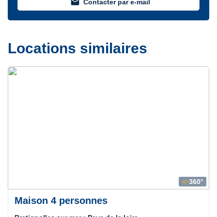
mail
Contacter par e-mail
Locations similaires
Précédent
Suivant
360°
360
Maison 4 personnes