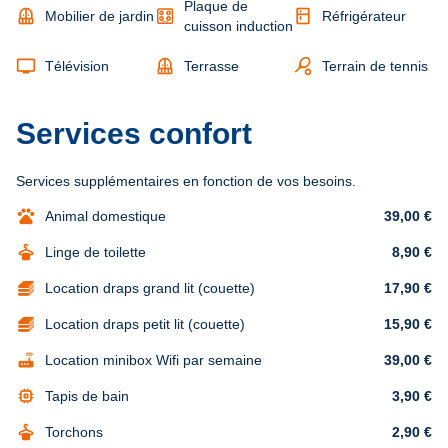
Plaque de
balcony
kitchen
Mobilier de jardin
Réfrigérateur
cuisson induction
tv
balcony
sports_tennis
Télévision
Terrasse
Terrain de tennis
Services confort
Services supplémentaires en fonction de vos besoins.
pets
Animal domestique
39,00 €
dry_cleaning
Linge de toilette
8,90 €
Location draps grand lit (couette)
17,90 €
Location draps petit lit (couette)
15,90 €
router
Location minibox Wifi par semaine
39,00 €
memory
Tapis de bain
3,90 €
dry_cleaning
Torchons
2,90 €