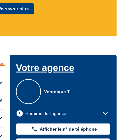
En savoir plus
lus
Votre agence
d_more
Véronique T.
d_more
expand_more
watch_later
Horaires de l'agence
d_more
phone
Afficher le n° de téléphone
d_more