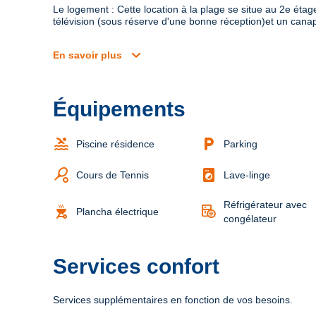
Le logement : Cette location à la plage se situe au 2e éta
télévision (sous réserve d'une bonne réception)et un canapé
expand_more
En savoir plus
Équipements
pool
local_parking
Piscine résidence
Parking
sports_tennis
local_laundry_service
Cours de Tennis
Lave-linge
Réfrigérateur avec
outdoor_grill
Plancha électrique
congélateur
Services confort
Services supplémentaires en fonction de vos besoins.