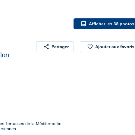
image
Afficher les 38 photos
share
favorite_border
Partager
Ajouter aux favoris
llon
Les Terrasses de la Méditerranée

ersonnes