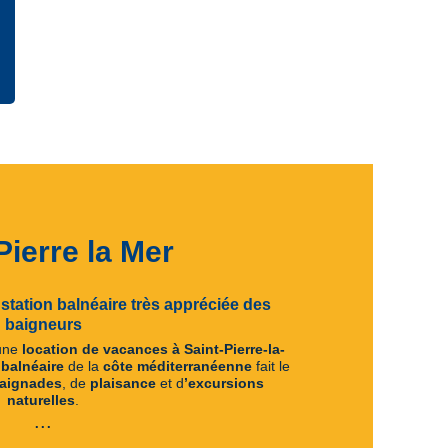
Pierre la Mer
 station balnéaire
très appréciée des
baigneurs
une
location de vacances à Saint-Pierre-la-
 balnéaire
de la
côte méditerranéenne
fait le
aignades
, de
plaisance
et d
’excursions
naturelles
.
...