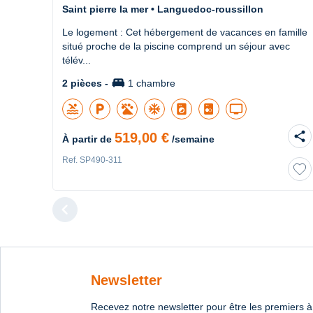
Saint pierre la mer • Languedoc-roussillon
Le logement : Cet hébergement de vacances en famille
situé proche de la piscine comprend un séjour avec
télév...
king_bed
2 pièces -
1 chambre
pool
local_parking
ac_unit
local_laundry_service
tv
share
519,00 €
À partir de
/semaine
Ref. SP490-311
chevron_left
Diapositive 
Newsletter
Recevez notre newsletter pour être les premiers à