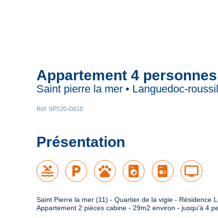
Appartement 4 personnes
Saint pierre la mer • Languedoc-roussi
Ref. SP520-G010
Présentation
pool
local_parking
pets
local_laundry_service
tv
Saint Pierre la mer (11) - Quartier de la vigie - Résidence 
Appartement 2 pièces cabine - 29m2 environ - jusqu'à 4 p