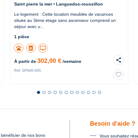
Saint pierre la mer • Languedoc-roussillon
Le logement : Cette location meublée de vacances
située au 3ème étage sans ascenseur comprend un
séjour avec u...
1 pièce
pets
local_laundry_service
tv
share
302,00 €
À partir de
/semaine
Ref. SP690-045
Diapositive 1 sur 12
Diapositive 2 sur 12
Diapositive 3 sur 12
Diapositive 4 sur 12
Diapositive 5 sur 12
Diapositive 6 sur 12
Diapositive 7 sur 12
Diapositive 8 sur 12
Diapositive 9 sur 12
Diapositive 10 sur 12
Diapositive 11 sur 12
Diapositive 12 sur 1
précédente
Besoin d'aide ?
 bénéficier de nos bons
Vous souhaitez rése