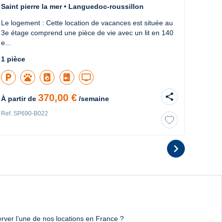
Saint pierre la mer • Languedoc-roussillon
Saint
Le logement : Cette location de vacances est située au
Le log
3e étage comprend une pièce de vie avec un lit en 140
au rez
e...
télévis
1 pièce
2 pièc
local_parking
pets
local_laundry_service
tv
pool
share
370,00 €
À partir de
/semaine
À part
Ref. SP690-B022
Ref. S
chevron_right
2
Dia
rver l’une de nos locations en France ?