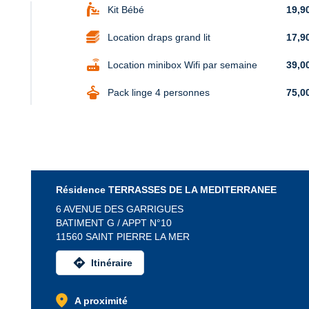
baby_changing_station
Kit Bébé
19,9
Location draps grand lit
17,9
router
Location minibox Wifi par semaine
39,0
dry_cleaning
Pack linge 4 personnes
75,0
Résidence TERRASSES DE LA MEDITERRANEE
6 AVENUE DES GARRIGUES
BATIMENT G / APPT N°10
11560 SAINT PIERRE LA MER
directions
Itinéraire
location_on
A proximité