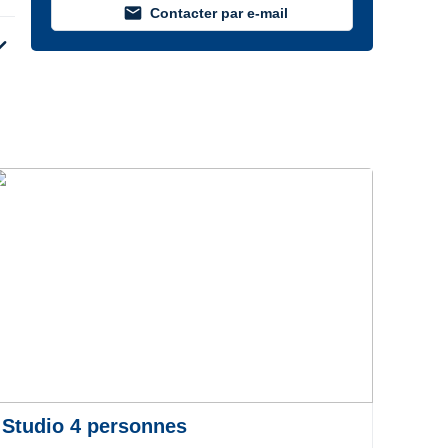
mail
Contacter par e-mail
d_more
Studio 4 personnes
App