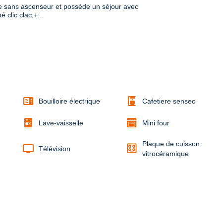
ge sans ascenseur et possède un séjour avec 
 clic clac,+...
microwave
coffee_maker
Bouilloire électrique
Cafetiere senseo
Lave-vaisselle
Mini four
Plaque de cuisson
tv
Télévision
vitrocéramique