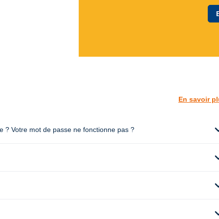
En savoir p
expan
te ? Votre mot de passe ne fonctionne pas ?
expan
expan
expan